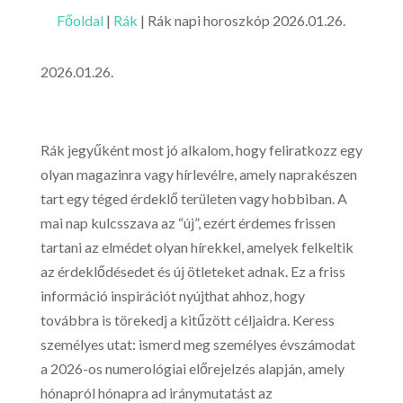
Főoldal
|
Rák
|
Rák napi horoszkóp 2026.01.26.
2026.01.26.
Rák jegyűként most jó alkalom, hogy feliratkozz egy
olyan magazinra vagy hírlevélre, amely naprakészen
tart egy téged érdeklő területen vagy hobbiban. A
mai nap kulcsszava az “új”, ezért érdemes frissen
tartani az elmédet olyan hírekkel, amelyek felkeltik
az érdeklődésedet és új ötleteket adnak. Ez a friss
információ inspirációt nyújthat ahhoz, hogy
továbbra is törekedj a kitűzött céljaidra. Keress
személyes utat: ismerd meg személyes évszámodat
a 2026-os numerológiai előrejelzés alapján, amely
hónapról hónapra ad iránymutatást az