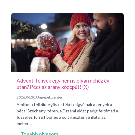
Ar
Pá
20
Pé
ke
né
na
Adventi fények egy nem is olyan nehéz év
után? Pécs az arany középút! (X)
2026.06.30.
Ünnepek.center
Amikor a téli didergős estéken kigyúlnak a fények a
pécsi Széchenyi téren, a Dzsámi előtt pedig feltámad a
fűszeres forralt bor és a sült gesztenye illata, az
ember…
Tovabb olvasom