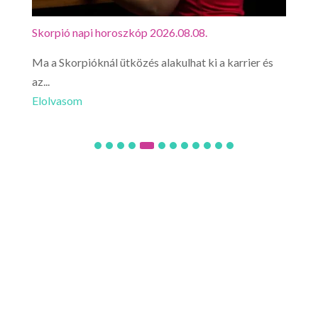
Skorpió napi horoszkóp 2026.08.08.
Mérl
Ma a Skorpióknál ütközés alakulhat ki a karrier és
Mér
az...
érez
Elolvasom
Elo