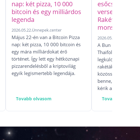
nap: két pizza, 10 000
esőcsináló ház
bitcoin és egy milliárdos
versenye, ava
legenda
Rakétafesztivál
monszunért
2026.05.22.
Ünnepek.center
Május 22-én van a Bitcoin Pizza
2026.05.15.
Ünnepek.ce
nap: két pizza, 10 000 bitcoin és
A Bun Bang Fai raké
egy mára milliárdokat érő
Thaiföld és Laosz e
történet. Így lett egy hétköznapi
legkülönösebb esőh
pizzarendelésből a kriptovilág
rakéták, mítoszok, 
egyik legismertebb legendája.
közösségi rítusok t
benne, miközben eg
kérik az eget, hogy
Tovabb olvasom
Tovabb olvasom