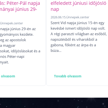
ás: Péter-Pál napja
elfeledett júniusi időjósló
ányai június 29-
nap
2026.06.15.
Ünnepek.center
Szent Vid napja június 15-én egy
.
Ünnepek.center
kevésbé ismert időjósló nap volt.
 napja június 29-én az
A régi paraszti világban az esőből,
agyományos kezdete.
napsütésből és viharokból a
eg az apostolok
gabona, főként az árpa és a
 a magyar
búza…
okat, időjóslásokat és a
önös Péter-napi
yait.
 olvasom
Tovabb olvasom