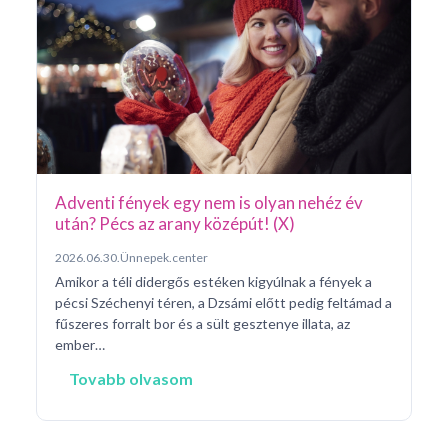
Ar
Pá
20
Pé
ke
né
na
Adventi fények egy nem is olyan nehéz év
után? Pécs az arany középút! (X)
2026.06.30.
Ünnepek.center
Amikor a téli didergős estéken kigyúlnak a fények a
pécsi Széchenyi téren, a Dzsámi előtt pedig feltámad a
fűszeres forralt bor és a sült gesztenye illata, az
ember…
Tovabb olvasom