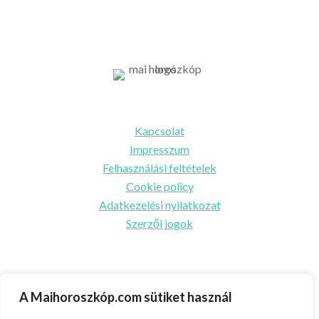
Információk
Kapcsolat
Impresszum
Felhasználási feltételek
Cookie policy
Adatkezelési nyilatkozat
Szerzői jogok
Partnereink
A Maihoroszkóp.com sütiket használ
Ünnepek.center