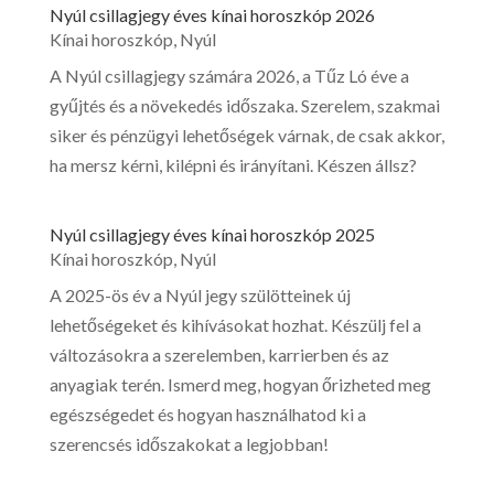
Nyúl csillagjegy éves kínai horoszkóp 2026
Kínai horoszkóp
,
Nyúl
A Nyúl csillagjegy számára 2026, a Tűz Ló éve a
gyűjtés és a növekedés időszaka. Szerelem, szakmai
siker és pénzügyi lehetőségek várnak, de csak akkor,
ha mersz kérni, kilépni és irányítani. Készen állsz?
Nyúl csillagjegy éves kínai horoszkóp 2025
Kínai horoszkóp
,
Nyúl
A 2025-ös év a Nyúl jegy szülötteinek új
lehetőségeket és kihívásokat hozhat. Készülj fel a
változásokra a szerelemben, karrierben és az
anyagiak terén. Ismerd meg, hogyan őrizheted meg
egészségedet és hogyan használhatod ki a
szerencsés időszakokat a legjobban!