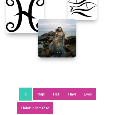
5
Napi
Heti
Havi
Éves
Halak jellemzése