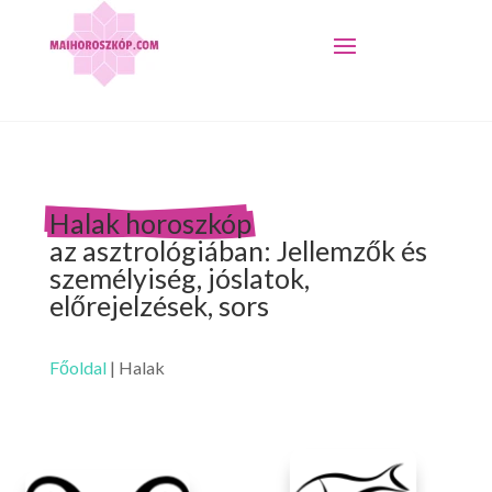
Halak horoszkóp
az asztrológiában: Jellemzők és
személyiség, jóslatok,
előrejelzések, sors
Főoldal
|
Halak