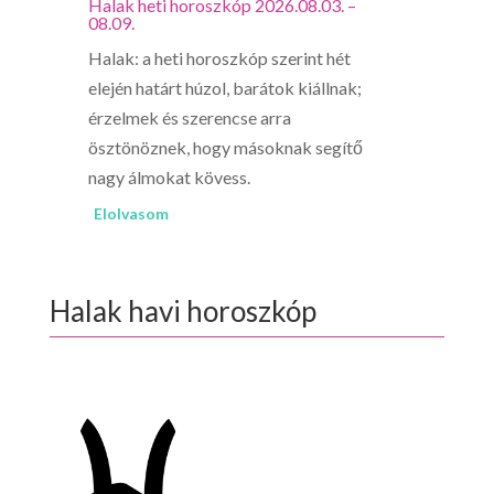
Halak heti horoszkóp 2026.08.03. –
08.09.
Halak: a heti horoszkóp szerint hét
elején határt húzol, barátok kiállnak;
érzelmek és szerencse arra
ösztönöznek, hogy másoknak segítő
nagy álmokat kövess.
Elolvasom
Halak havi horoszkóp