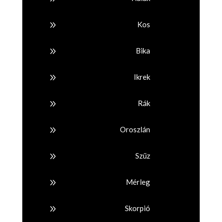
9
Kos
9
Bika
9
Ikrek
9
Rák
9
Oroszlán
9
Szűz
9
Mérleg
9
Skorpió