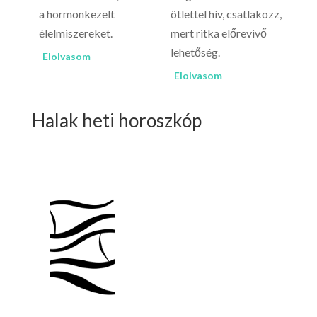
a hormonkezelt
ötlettel hív, csatlakozz,
ké
élelmiszereket.
mert ritka előrevivő
vá
lehetőség.
gy
Elolvasom
Elolvasom
El
Halak heti horoszkóp