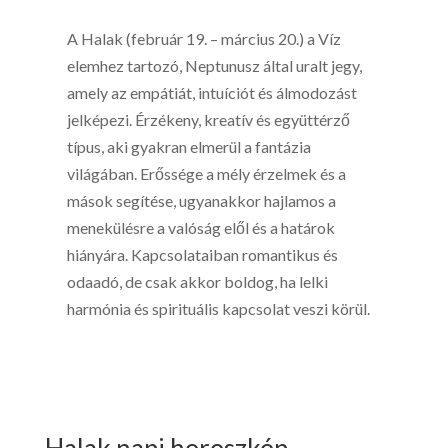
A Halak (február 19. – március 20.) a Víz
elemhez tartozó, Neptunusz által uralt jegy,
amely az empátiát, intuíciót és álmodozást
jelképezi. Érzékeny, kreatív és együttérző
típus, aki gyakran elmerül a fantázia
világában. Erőssége a mély érzelmek és a
mások segítése, ugyanakkor hajlamos a
menekülésre a valóság elől és a határok
hiányára. Kapcsolataiban romantikus és
odaadó, de csak akkor boldog, ha lelki
harmónia és spirituális kapcsolat veszi körül.