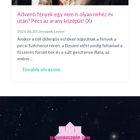
Adventi fények egy nem is olyan nehéz év
után? Pécs az arany középút! (X)
2026.06.30.
Ünnepek.center
Amikor a téli didergős estéken kigyúlnak a fények a
pécsi Széchenyi téren, a Dzsámi előtt pedig feltámad a
fűszeres forralt bor és a sült gesztenye illata, az
ember…
Tovabb olvasom