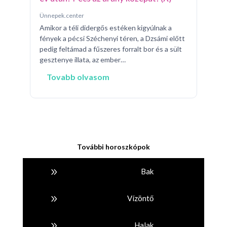
Ünnepek.center
Amikor a téli didergős estéken kigyúlnak a
fények a pécsi Széchenyi téren, a Dzsámi előtt
pedig feltámad a fűszeres forralt bor és a sült
gesztenye illata, az ember…
Tovabb olvasom
To
További horoszkópok
9
Bak
9
Vízöntő
9
Halak