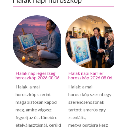
Halak napi horoszkóp
Halak napi egészség
Halak napi karrier
Ha
horoszkóp 2026.08.06.
horoszkóp 2026.08.06.
ho
Halak: a mai
Halak: a mai
Ha
horoszkóp szerint
horoszkóp szerint egy
ho
magabiztosan kapod
szerencsehozónak
hir
meg, amire vágysz;
tartott ismerős egy
mi
figyelj az ösztöneidre
zseniális,
pá
ételválasztásnál, kerüld
megvalósításra kész
di