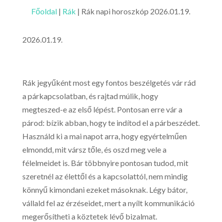
Főoldal
|
Rák
|
Rák napi horoszkóp 2026.01.19.
2026.01.19.
Rák jegyűként most egy fontos beszélgetés vár rád
a párkapcsolatban, és rajtad múlik, hogy
megteszed-e az első lépést. Pontosan erre vár a
párod: bízik abban, hogy te indítod el a párbeszédet.
Használd ki a mai napot arra, hogy egyértelműen
elmondd, mit vársz tőle, és oszd meg vele a
félelmeidet is. Bár többnyire pontosan tudod, mit
szeretnél az élettől és a kapcsolattól, nem mindig
könnyű kimondani ezeket másoknak. Légy bátor,
vállald fel az érzéseidet, mert a nyílt kommunikáció
megerősítheti a köztetek lévő bizalmat.