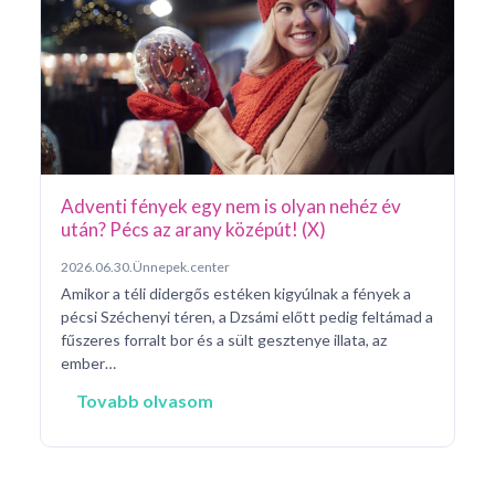
Pá
20
Pé
ke
né
na
Adventi fények egy nem is olyan nehéz év
után? Pécs az arany középút! (X)
2026.06.30.
Ünnepek.center
Amikor a téli didergős estéken kigyúlnak a fények a
pécsi Széchenyi téren, a Dzsámi előtt pedig feltámad a
fűszeres forralt bor és a sült gesztenye illata, az
ember…
Tovabb olvasom