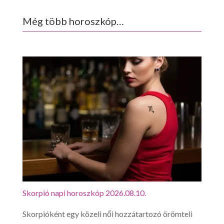
Még több horoszkóp…
Skorpió napi horoszkóp 2026.08.10.
Mérl
Skorpióként egy közeli női hozzátartozó örömteli
Várh