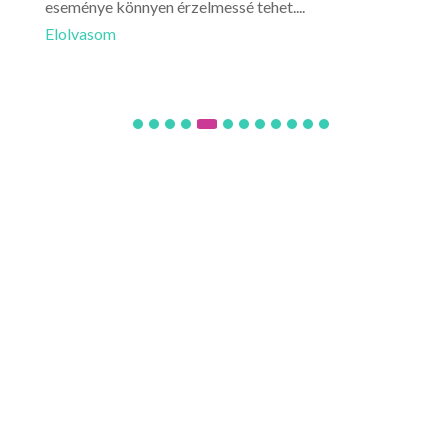
eseménye könnyen érzelmessé tehet....
akár
Elolvasom
Elo