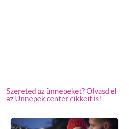
Szereted az ünnepeket? Olvasd el
az Ünnepek.center cikkeit is!
Ar