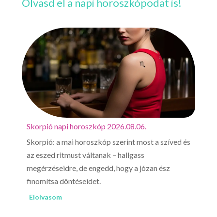
Olvasd el a napi horoszkópodat is!
horoszkóp 2026.08.06.
Mérleg napi horoszkóp 2
 horoszkóp szerint most a szíved és
Mérleg, ne lepődj meg, h
st váltanak – hallgass
reggel ágyadból kipattanv
, de engedd, hogy a józan ész
csap le rád; jegyezd fel és
éseidet.
Elolvasom