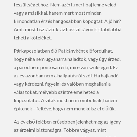
feszültséget hoz. Nem azért, mert baj lenne veled
vagy a másikkal, hanem mert most minden
kimondatlan érzés hangosabban kopogtat. A jó hír?
Amit most tisztáztok, az hosszú távon is stabilabbá
teheti a köteléket.
Párkapcsolatban élő Patkányként előfordulhat,
hogy néha nem ugyanarra haladtok, vagy úgy érzed,
a párod nem pontosan érti, mire van szükséged. Ez
az év azonban nem a hallgatásról szól. Ha hajlandó
vagy kérdezni, figyelni és valóban meghallani a
válaszokat, mélyebb szintre emelheted a
kapcsolatot. A viták most nem rombolnak, hanem
építenek – feltéve, hogy nem menekülsz el előlük.
Az év első felében erősebben jelenhet meg az igény
az érzelmi biztonságra. Többre vágysz, mint