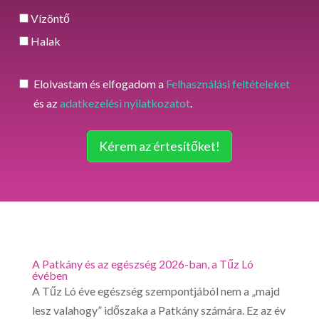
Vízöntő
Halak
Elolvastam és elfogadom a
Felhasználási feltételeket
és az
adatkezelési nyilatkozatot
.
Kérem az értesítőket!
A Patkány és az egészség 2026-ban, a Tűz Ló
évében
A Tűz Ló éve egészség szempontjából nem a „majd
lesz valahogy” időszaka a Patkány számára. Ez az év