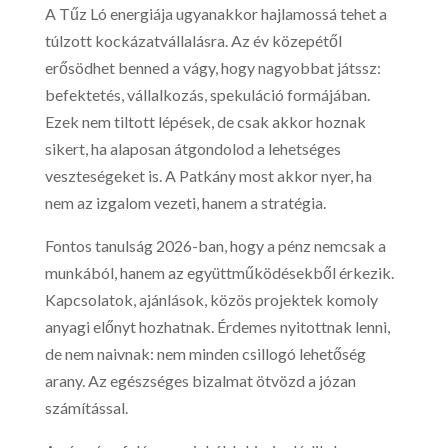
A Tűz Ló energiája ugyanakkor hajlamossá tehet a
túlzott kockázatvállalásra. Az év közepétől
erősödhet benned a vágy, hogy nagyobbat játssz:
befektetés, vállalkozás, spekuláció formájában.
Ezek nem tiltott lépések, de csak akkor hoznak
sikert, ha alaposan átgondolod a lehetséges
veszteségeket is. A Patkány most akkor nyer, ha
nem az izgalom vezeti, hanem a stratégia.
Fontos tanulság 2026-ban, hogy a pénz nemcsak a
munkából, hanem az együttműködésekből érkezik.
Kapcsolatok, ajánlások, közös projektek komoly
anyagi előnyt hozhatnak. Érdemes nyitottnak lenni,
de nem naivnak: nem minden csillogó lehetőség
arany. Az egészséges bizalmat ötvözd a józan
számítással.