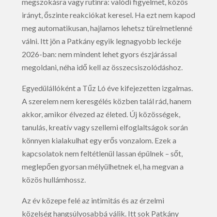
megszokásra vagy rutinra: valódi figyelmet, közös
irányt, őszinte reakciókat keresel. Ha ezt nem kapod
meg automatikusan, hajlamos lehetsz türelmetlenné
válni. Itt jön a Patkány egyik legnagyobb leckéje
2026-ban: nem mindent lehet gyors észjárással
megoldani, néha idő kell az összecsiszolódáshoz.
Egyedülállóként a Tűz Ló éve kifejezetten izgalmas.
A szerelem nem keresgélés közben talál rád, hanem
akkor, amikor élvezed az életed. Új közösségek,
tanulás, kreatív vagy szellemi elfoglaltságok során
könnyen kialakulhat egy erős vonzalom. Ezek a
kapcsolatok nem feltétlenül lassan épülnek – sőt,
meglepően gyorsan mélyülhetnek el, ha megvan a
közös hullámhossz.
Az év közepe felé az intimitás és az érzelmi
közelség hangsúlyosabbá válik. Itt sok Patkány