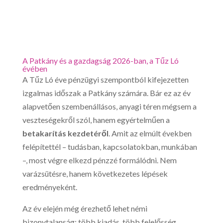
A Patkány és a gazdagság 2026-ban, a Tűz Ló
évében
A Tűz Ló éve pénzügyi szempontból kifejezetten
izgalmas időszak a Patkány számára. Bár ez az év
alapvetően szembenállásos, anyagi téren mégsem a
veszteségekről szól, hanem egyértelműen a
betakarítás kezdetéről
. Amit az elmúlt években
felépítettél – tudásban, kapcsolatokban, munkában
–, most végre elkezd pénzzé formálódni. Nem
varázsütésre, hanem következetes lépések
eredményeként.
Az év elején még érezhető lehet némi
bizonytalanság: több kiadás, több felelősség,