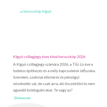
jegy éves kínai horoszkóp 2026
Nyúl csillagjegy éves kí
gjegy számára 2026, a Tűz Ló éve a
A Nyúl csillagjegy számá
ezés és a mély kapcsolatok időszaka.
gyűjtés és a növekedés i
kmai elismerés és pénzügyi
szakmai siker és pénzügy
 de csak arra, aki összekötni és nem
csak akkor, ha mersz kérni
ulni akar. Te vagy az?
Készen állsz?
Elolvasom