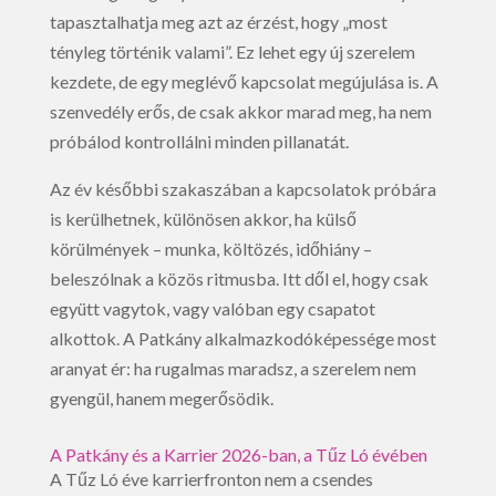
tapasztalhatja meg azt az érzést, hogy „most
tényleg történik valami”. Ez lehet egy új szerelem
kezdete, de egy meglévő kapcsolat megújulása is. A
szenvedély erős, de csak akkor marad meg, ha nem
próbálod kontrollálni minden pillanatát.
Az év későbbi szakaszában a kapcsolatok próbára
is kerülhetnek, különösen akkor, ha külső
körülmények – munka, költözés, időhiány –
beleszólnak a közös ritmusba. Itt dől el, hogy csak
együtt vagytok, vagy valóban egy csapatot
alkottok. A Patkány alkalmazkodóképessége most
aranyat ér: ha rugalmas maradsz, a szerelem nem
gyengül, hanem megerősödik.
A Patkány és a Karrier 2026-ban, a Tűz Ló évében
A Tűz Ló éve karrierfronton nem a csendes