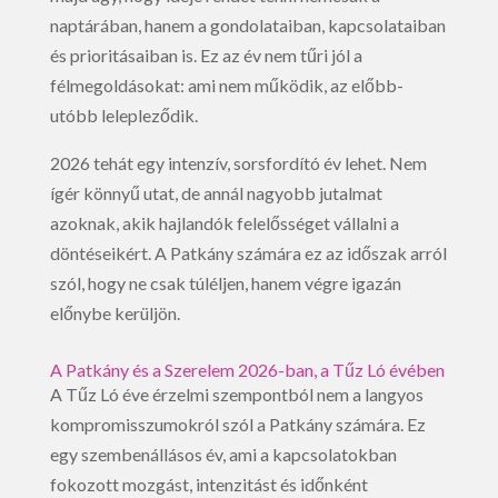
naptárában, hanem a gondolataiban, kapcsolataiban
és prioritásaiban is. Ez az év nem tűri jól a
félmegoldásokat: ami nem működik, az előbb-
utóbb lelepleződik.
2026 tehát egy intenzív, sorsfordító év lehet. Nem
ígér könnyű utat, de annál nagyobb jutalmat
azoknak, akik hajlandók felelősséget vállalni a
döntéseikért. A Patkány számára ez az időszak arról
szól, hogy ne csak túléljen, hanem végre igazán
előnybe kerüljön.
A Patkány és a Szerelem 2026-ban, a Tűz Ló évében
A Tűz Ló éve érzelmi szempontból nem a langyos
kompromisszumokról szól a Patkány számára. Ez
egy szembenállásos év, ami a kapcsolatokban
fokozott mozgást, intenzitást és időnként