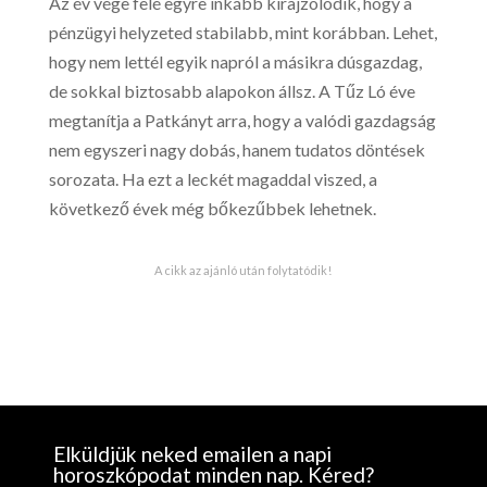
Az év vége felé egyre inkább kirajzolódik, hogy a
pénzügyi helyzeted stabilabb, mint korábban. Lehet,
hogy nem lettél egyik napról a másikra dúsgazdag,
de sokkal biztosabb alapokon állsz. A Tűz Ló éve
megtanítja a Patkányt arra, hogy a valódi gazdagság
nem egyszeri nagy dobás, hanem tudatos döntések
sorozata. Ha ezt a leckét magaddal viszed, a
következő évek még bőkezűbbek lehetnek.
A cikk az ajánló után folytatódik!
Elküldjük neked emailen a napi
horoszkópodat minden nap. Kéred?