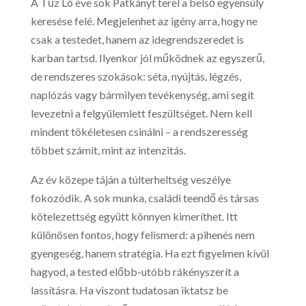
A Tűz Ló éve sok Patkányt terel a belső egyensúly
keresése felé. Megjelenhet az igény arra, hogy ne
csak a testedet, hanem az idegrendszeredet is
karban tartsd. Ilyenkor jól működnek az egyszerű,
de rendszeres szokások: séta, nyújtás, légzés,
naplózás vagy bármilyen tevékenység, ami segít
levezetni a felgyülemlett feszültséget. Nem kell
mindent tökéletesen csinálni – a rendszeresség
többet számít, mint az intenzitás.
Az év közepe táján a túlterheltség veszélye
fokozódik. A sok munka, családi teendő és társas
kötelezettség együtt könnyen kimeríthet. Itt
különösen fontos, hogy felismerd: a pihenés nem
gyengeség, hanem stratégia. Ha ezt figyelmen kívül
hagyod, a tested előbb-utóbb rákényszerít a
lassításra. Ha viszont tudatosan iktatsz be