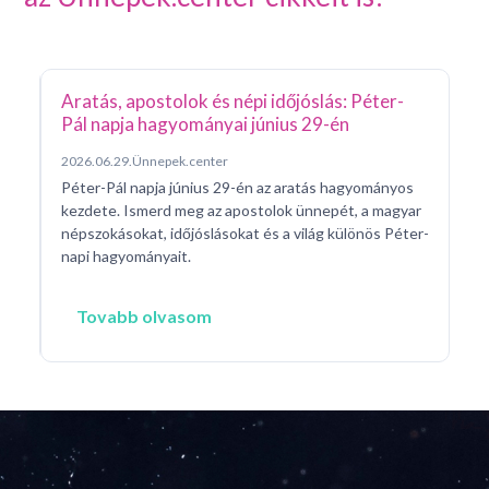
Sz
n
20
Sz
id
na
a 
Aratás, apostolok és népi időjóslás: Péter-
Pál napja hagyományai június 29-én
2026.06.29.
Ünnepek.center
Péter-Pál napja június 29-én az aratás hagyományos
d a
kezdete. Ismerd meg az apostolok ünnepét, a magyar
népszokásokat, időjóslásokat és a világ különös Péter-
napi hagyományait.