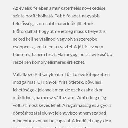
Az év első felében a munkaterhelés növekedése
szinte borítékolható. Több feladat, nagyobb
felelősség, szorosabb határidők jöhetnek.
Előfordulhat, hogy átmenetileg mások helyett is
neked kell helytállnod, vagy olyan szerepbe
csöppensz, amit nem terveztél. A jó hír: ez nem
büntetés, hanem teszt. Ha megugrod, az év későbbi
részében komoly elismerés érkezhet.
Vállalkozó Patkányként a Tűz Ló éve kifejezetten
mozgalmas. Új irányok, friss ötletek, bővülési
lehetőségek jelennek meg, de ezek csak akkor
működnek, ha mersz változtatni. Ami eddig elég
volt, az most kevés lehet. A rugalmasság és a gyors
döntéshozatal előnyt jelent, viszont nem szabad
mindenbe azonnal beleugrani. A lendület nagy, de a