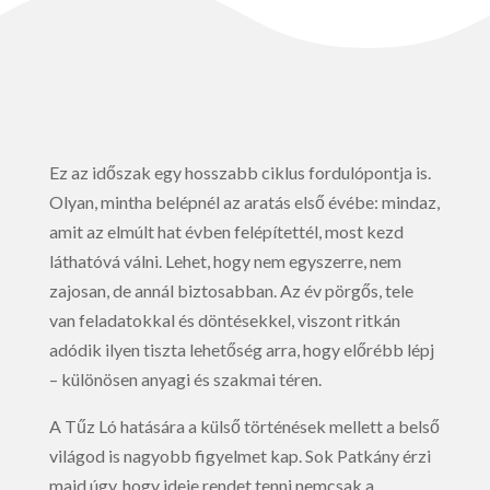
Ez az időszak egy hosszabb ciklus fordulópontja is.
Olyan, mintha belépnél az aratás első évébe: mindaz,
amit az elmúlt hat évben felépítettél, most kezd
láthatóvá válni. Lehet, hogy nem egyszerre, nem
zajosan, de annál biztosabban. Az év pörgős, tele
van feladatokkal és döntésekkel, viszont ritkán
adódik ilyen tiszta lehetőség arra, hogy előrébb lépj
– különösen anyagi és szakmai téren.
A Tűz Ló hatására a külső történések mellett a belső
világod is nagyobb figyelmet kap. Sok Patkány érzi
majd úgy, hogy ideje rendet tenni nemcsak a