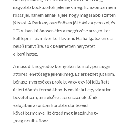
nagyobb kockázatok jelennek meg. Ez azonban nem
rossz jel, hanem annak a jele, hogy magasabb szinten
játszol. A Patkány ösztönösen jól bánik a pénzzel, és
2026-ban különösen éles a megérzése arra, mikor
kell lépni – és mikor kell kivárni. Ha hallgatsz erre a
belső iránytűre, sok kellemetlen helyzetet
elkerülhetsz.
A második negyedév környékén komoly pénzügyi
áttörés lehetősége jelenik meg. Ez érkezhet jutalom,
bónusz, nyereséges projekt vagy egy jól időzített
üzleti döntés formájában. Nem kizárt egy váratlan
bevétel sem, ami elsőre szerencsének tűnik,
valójában azonban korábbi döntéseid
következménye. Itt érzed meg igazán, hogy
„megindult a flow”.