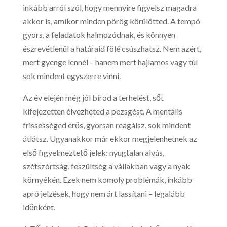
inkább arról szól, hogy mennyire figyelsz magadra
akkor is, amikor minden pörög körülötted. A tempó
gyors, a feladatok halmozódnak, és könnyen
észrevétlenül a határaid fölé csúszhatsz. Nem azért,
mert gyenge lennél – hanem mert hajlamos vagy túl
sok mindent egyszerre vinni.
Az év elején még jól bírod a terhelést, sőt
kifejezetten élvezheted a pezsgést. A mentális
frissességed erős, gyorsan reagálsz, sok mindent
átlátsz. Ugyanakkor már ekkor megjelenhetnek az
első figyelmeztető jelek: nyugtalan alvás,
szétszórtság, feszültség a vállakban vagy a nyak
környékén. Ezek nem komoly problémák, inkább
apró jelzések, hogy nem árt lassítani – legalább
időnként.