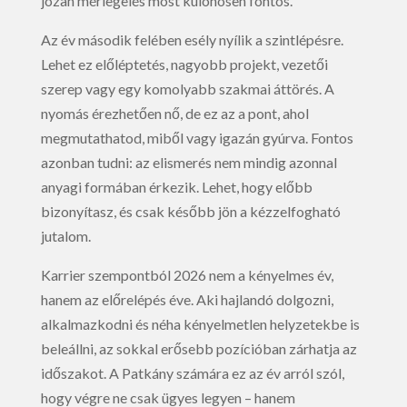
józan mérlegelés most különösen fontos.
Az év második felében esély nyílik a szintlépésre.
Lehet ez előléptetés, nagyobb projekt, vezetői
szerep vagy egy komolyabb szakmai áttörés. A
nyomás érezhetően nő, de ez az a pont, ahol
megmutathatod, miből vagy igazán gyúrva. Fontos
azonban tudni: az elismerés nem mindig azonnal
anyagi formában érkezik. Lehet, hogy előbb
bizonyítasz, és csak később jön a kézzelfogható
jutalom.
Karrier szempontból 2026 nem a kényelmes év,
hanem az előrelépés éve. Aki hajlandó dolgozni,
alkalmazkodni és néha kényelmetlen helyzetekbe is
beleállni, az sokkal erősebb pozícióban zárhatja az
időszakot. A Patkány számára ez az év arról szól,
hogy végre ne csak ügyes legyen – hanem