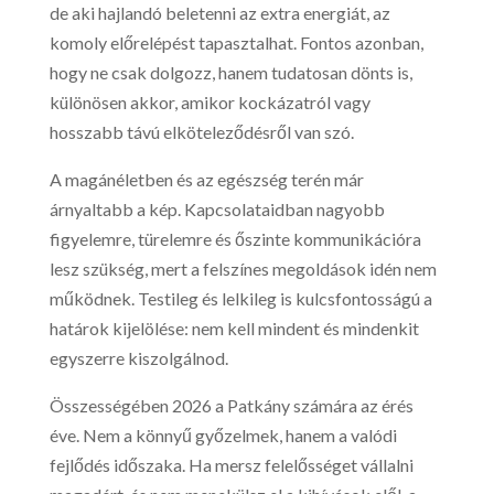
de aki hajlandó beletenni az extra energiát, az
komoly előrelépést tapasztalhat. Fontos azonban,
hogy ne csak dolgozz, hanem tudatosan dönts is,
különösen akkor, amikor kockázatról vagy
hosszabb távú elköteleződésről van szó.
A magánéletben és az egészség terén már
árnyaltabb a kép. Kapcsolataidban nagyobb
figyelemre, türelemre és őszinte kommunikációra
lesz szükség, mert a felszínes megoldások idén nem
működnek. Testileg és lelkileg is kulcsfontosságú a
határok kijelölése: nem kell mindent és mindenkit
egyszerre kiszolgálnod.
Összességében 2026 a Patkány számára az érés
éve. Nem a könnyű győzelmek, hanem a valódi
fejlődés időszaka. Ha mersz felelősséget vállalni