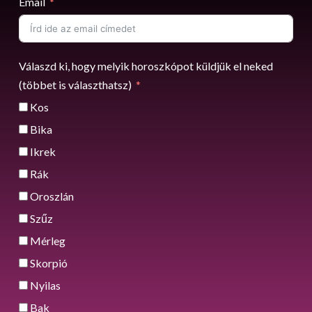
Email
Válaszd ki, hogy melyik horoszkópot küldjük el neked
(többet is választhatsz)
Kos
Bika
Ikrek
Rák
Oroszlán
Szűz
Mérleg
Skorpió
Nyilas
Bak