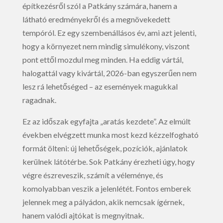
építkezésről szól a Patkány számára, hanem a
látható eredményekről és a megnövekedett
tempóról. Ez egy szembenállásos év, ami azt jelenti,
hogy a környezet nem mindig simulékony, viszont
pont ettől mozdul meg minden. Ha eddig vártál,
halogattál vagy kivártál, 2026-ban egyszerűen nem
lesz rá lehetőséged – az események magukkal
ragadnak.
Ez az időszak egyfajta „aratás kezdete”. Az elmúlt
években elvégzett munka most kezd kézzelfogható
formát ölteni: új lehetőségek, pozíciók, ajánlatok
kerülnek látótérbe. Sok Patkány érezheti úgy, hogy
végre észreveszik, számít a véleménye, és
komolyabban veszik a jelenlétét. Fontos emberek
jelennek meg a pályádon, akik nemcsak ígérnek,
hanem valódi ajtókat is megnyitnak.