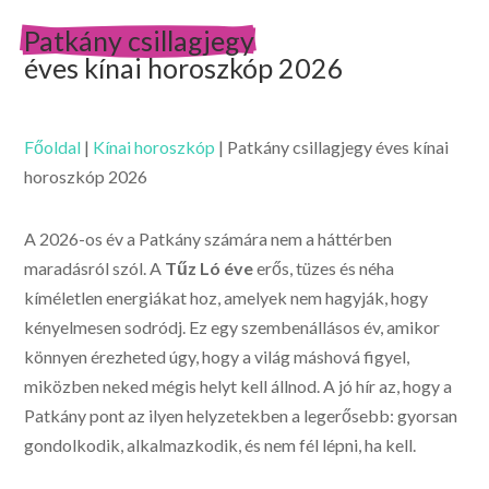
Patkány csillagjegy
éves kínai horoszkóp 2026
Főoldal
|
Kínai horoszkóp
|
Patkány csillagjegy éves kínai
horoszkóp 2026
A 2026-os év a Patkány számára nem a háttérben
maradásról szól. A
Tűz Ló éve
erős, tüzes és néha
kíméletlen energiákat hoz, amelyek nem hagyják, hogy
kényelmesen sodródj. Ez egy szembenállásos év, amikor
könnyen érezheted úgy, hogy a világ máshová figyel,
miközben neked mégis helyt kell állnod. A jó hír az, hogy a
Patkány pont az ilyen helyzetekben a legerősebb: gyorsan
gondolkodik, alkalmazkodik, és nem fél lépni, ha kell.