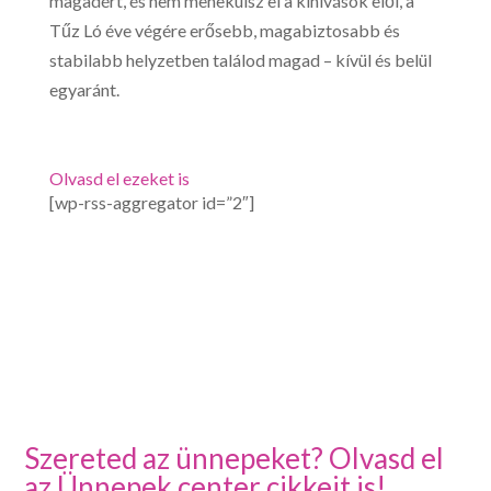
magadért, és nem menekülsz el a kihívások elől, a
Tűz Ló éve végére erősebb, magabiztosabb és
stabilabb helyzetben találod magad – kívül és belül
egyaránt.
Olvasd el ezeket is
[wp-rss-aggregator id=”2″]
Szereted az ünnepeket? Olvasd el
az Ünnepek.center cikkeit is!