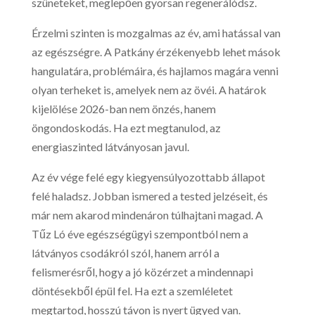
szüneteket, meglepően gyorsan regenerálódsz.
Érzelmi szinten is mozgalmas az év, ami hatással van
az egészségre. A Patkány érzékenyebb lehet mások
hangulatára, problémáira, és hajlamos magára venni
olyan terheket is, amelyek nem az övéi. A határok
kijelölése 2026-ban nem önzés, hanem
öngondoskodás. Ha ezt megtanulod, az
energiaszinted látványosan javul.
Az év vége felé egy kiegyensúlyozottabb állapot
felé haladsz. Jobban ismered a tested jelzéseit, és
már nem akarod mindenáron túlhajtani magad. A
Tűz Ló éve egészségügyi szempontból nem a
látványos csodákról szól, hanem arról a
felismerésről, hogy a jó közérzet a mindennapi
döntésekből épül fel. Ha ezt a szemléletet
megtartod, hosszú távon is nyert ügyed van.