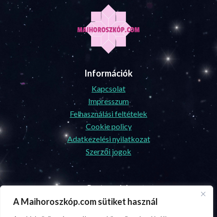
Tovabb olvasom
Információk
Kapcsolat
Impresszum
Felhasználási feltételek
A Maihoroszkóp.com sütiket használ
Cookie policy