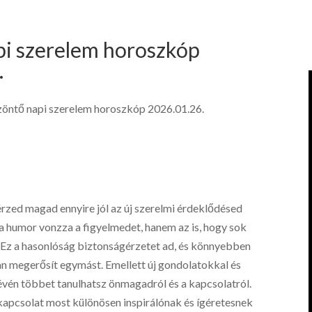
pi szerelem horoszkóp
.
zöntő napi szerelem horoszkóp 2026.01.26.
érzed magad ennyire jól az új szerelmi érdeklődésed
 a humor vonzza a figyelmedet, hanem az is, hogy sok
 Ez a hasonlóság biztonságérzetet ad, és könnyebben
an megerősít egymást. Emellett új gondolatokkal és
vén többet tanulhatsz önmagadról és a kapcsolatról.
 kapcsolat most különösen inspirálónak és ígéretesnek