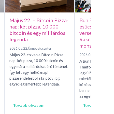
Május 22. – Bitcoin Pizza-
Bun Bang Fai –
nap: két pizza, 10 000
esőcsináló házi
bitcoin és egy milliárdos
versenye, avag
legenda
Rakétafesztivál
monszunért
2026.05.22.
Ünnepek.center
Május 22-én van a Bitcoin Pizza
2026.05.15.
Ünnepek.c
nap: két pizza, 10 000 bitcoin és
A Bun Bang Fai raké
egy mára milliárdokat érő történet.
Thaiföld és Laosz eg
Így lett egy hétköznapi
legkülönösebb esőhí
pizzarendelésből a kriptovilág
rakéták, mítoszok, t
egyik legismertebb legendája.
közösségi rítusok ta
benne, miközben egés
az eget, hogy…
Tovabb olvasom
Tovabb olvaso