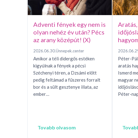
Adventi fények egy nem is
Aratás,
olyan nehéz év után? Pécs
időjósl
az arany középút! (X)
hagyom
2026.06.30.
Ünnepek.center
2026.06.2
Amikor a téli didergős estéken
Péter-Pál
kigyúlnak a fények a pécsi
aratás h
Széchenyi téren, a Dzsámi előtt
Ismerd me
pedig feltámad a fűszeres forralt
magyar n
bor és a sült gesztenye illata, az
időjóslás
ember…
Péter-nap
Tovabb olvasom
Tovab