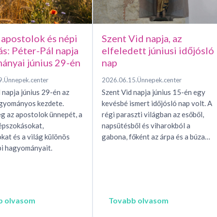
 apostolok és népi
Szent Vid napja, az
ás: Péter-Pál napja
elfeledett júniusi időjósló
ányai június 29-én
nap
9.
Ünnepek.center
2026.06.15.
Ünnepek.center
 napja június 29-én az
Szent Vid napja június 15-én egy
agyományos kezdete.
kevésbé ismert időjósló nap volt. A
g az apostolok ünnepét, a
régi paraszti világban az esőből,
épszokásokat,
napsütésből és viharokból a
okat és a világ különös
gabona, főként az árpa és a búza…
i hagyományait.
b olvasom
Tovabb olvasom