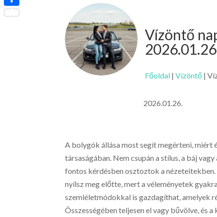
Ossza
meg
Vízöntő na
2026.01.26
Főoldal
|
Vízöntő
|
Ví
2026.01.26.
A bolygók állása most segít megérteni, miért 
társaságában. Nem csupán a stílus, a báj vagy
fontos kérdésben osztoztok a nézeteitekben.
nyílsz meg előtte, mert a véleményetek gyakr
szemléletmódokkal is gazdagíthat, amelyek ré
Összességében teljesen el vagy bűvölve, és a