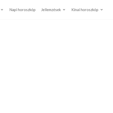
Napi horoszkóp
Jellemzések
Kínai horoszkóp