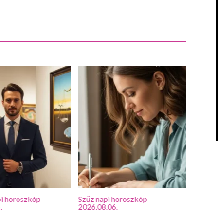
i horoszkóp
Szűz napi horoszkóp
Oroszl
.
2026.08.06.
2026.0