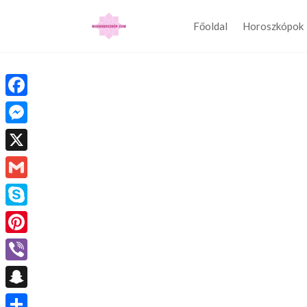
Főoldal
Horoszkópok
Facebook
Messenger
X
Gmail
Skype
Pinterest
Viber
Snapchat