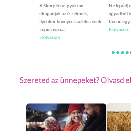
 vissza a napodra,
A Skorpiókat gyakran
Ne lepődj 
plementét nézed
elragadják az érzelmeik,
ágyadból k
ilyenkor könnyen cselekszenek
támad egy..
impulzívan....
Elolvasom
Elolvasom
Szereted az ünnepeket? Olvasd el