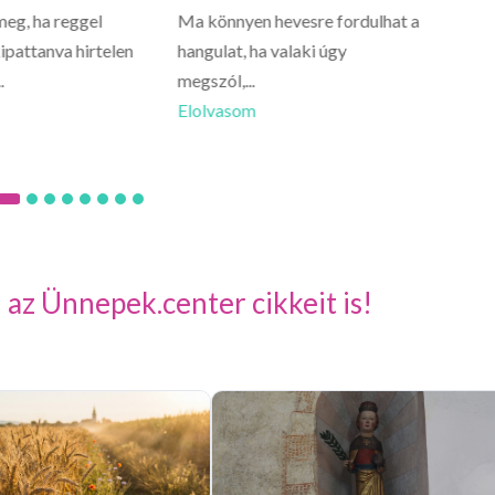
meg, ha reggel
Ma könnyen hevesre fordulhat a
Oroszlá
ipattanva hirtelen
hangulat, ha valaki úgy
ne vigy
.
megszól,...
Előfordu
Elolvasom
Elolva
 az Ünnepek.center cikkeit is!