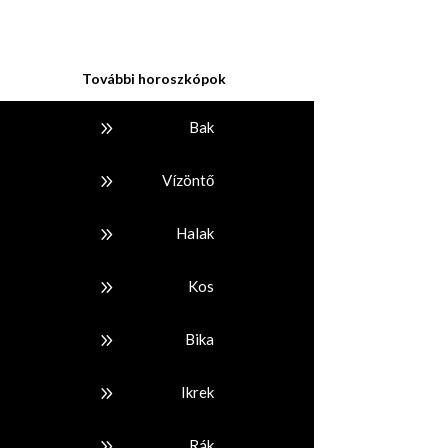
További horoszkópok
9
Bak
9
Vízöntő
9
Halak
9
Kos
9
Bika
9
Ikrek
9
Rák