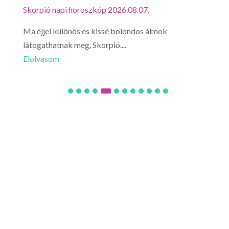
Skorpió napi horoszkóp 2026.08.07.
Mérl
Ma éjjel különös és kissé bolondos álmok
Mérl
látogathatnak meg, Skorpió....
utaz
Elolvasom
Elo