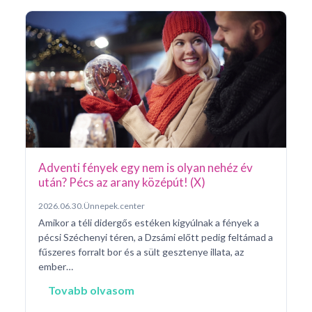
Ar
Pá
20
Pé
ke
né
na
Adventi fények egy nem is olyan nehéz év
után? Pécs az arany középút! (X)
2026.06.30.
Ünnepek.center
Amikor a téli didergős estéken kigyúlnak a fények a
pécsi Széchenyi téren, a Dzsámi előtt pedig feltámad a
fűszeres forralt bor és a sült gesztenye illata, az
ember…
Tovabb olvasom