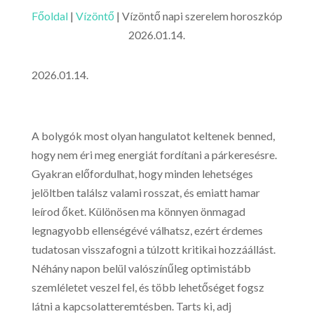
Főoldal
|
Vízöntő
|
Vízöntő napi szerelem horoszkóp
2026.01.14.
2026.01.14.
A bolygók most olyan hangulatot keltenek benned,
hogy nem éri meg energiát fordítani a párkeresésre.
Gyakran előfordulhat, hogy minden lehetséges
jelöltben találsz valami rosszat, és emiatt hamar
leírod őket. Különösen ma könnyen önmagad
legnagyobb ellenségévé válhatsz, ezért érdemes
tudatosan visszafogni a túlzott kritikai hozzáállást.
Néhány napon belül valószínűleg optimistább
szemléletet veszel fel, és több lehetőséget fogsz
látni a kapcsolatteremtésben. Tarts ki, adj