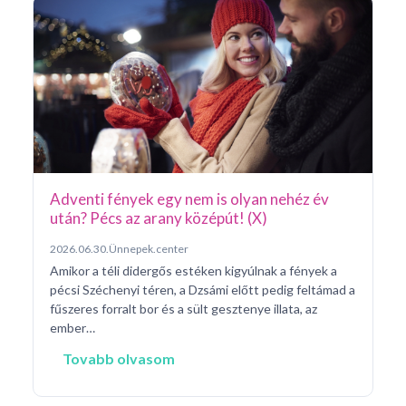
Ar
Pá
20
Pé
ke
né
na
Adventi fények egy nem is olyan nehéz év
után? Pécs az arany középút! (X)
2026.06.30.
Ünnepek.center
Amikor a téli didergős estéken kigyúlnak a fények a
pécsi Széchenyi téren, a Dzsámi előtt pedig feltámad a
fűszeres forralt bor és a sült gesztenye illata, az
ember…
Tovabb olvasom