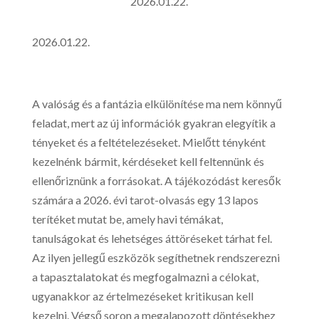
2026.01.22.
2026.01.22.
A valóság és a fantázia elkülönítése ma nem könnyű
feladat, mert az új információk gyakran elegyítik a
tényeket és a feltételezéseket. Mielőtt tényként
kezelnénk bármit, kérdéseket kell feltennünk és
ellenőriznünk a forrásokat. A tájékozódást keresők
számára a 2026. évi tarot-olvasás egy 13 lapos
terítéket mutat be, amely havi témákat,
tanulságokat és lehetséges áttöréseket tárhat fel.
Az ilyen jellegű eszközök segíthetnek rendszerezni
a tapasztalatokat és megfogalmazni a célokat,
ugyanakkor az értelmezéseket kritikusan kell
kezelni. Végső soron a megalapozott döntésekhez