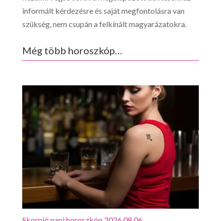
informált kérdezésre és saját megfontolásra van
szükség, nem csupán a felkínált magyarázatokra.
Még több horoszkóp…
Skorpió napi horoszkóp 2026.08.06.
Mérl