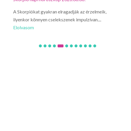
A Skorpiókat gyakran elragadják az érzelmeik,
Ne l
ilyenkor könnyen cselekszenek impulzívan....
hirt
Elolvasom
Elo