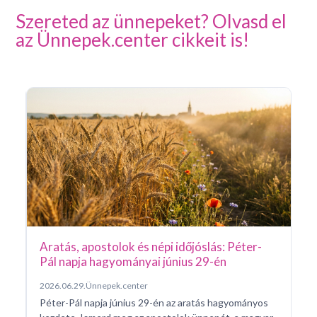
Szereted az ünnepeket? Olvasd el
az Ünnepek.center cikkeit is!
Sz
n
20
Sz
id
na
a 
Aratás, apostolok és népi időjóslás: Péter-
Pál napja hagyományai június 29-én
2026.06.29.
Ünnepek.center
Péter-Pál napja június 29-én az aratás hagyományos