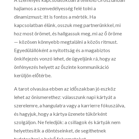
hajlamos a szenvedélyesség felé tolni a
dinamizmust; itt is fontos a mérték. Ha
kapcsolatban élünk, osszuk meg partnerünkkel, mi
hoz most örömet, és hallgassuk meg, mi az ő öröme
— közösen könnyebb megtalálni a közös ritmust.
Egyedülállóként a nyitottság és a magabiztos
önkifejezés vonzó lehet, de ügyeljünk rá, hogy az
önfényezés helyett az őszinte kommunikáció
kerüljön előtérbe.
A tarot olvasása ebben az időszakban jó eszköz
lehet az önismerethez: válasszunk napi kártyát a
szerelemre, a hangulatra vagy a karrierre fókuszálva,
és hagyjuk, hogy a kártya üzenete tükörként
szolgáljon. Ne feledjük: a csillagok és kártyák nem
helyettesítik a döntéseinket, de segíthetnek
tudatosítani a belső folyamatokat.