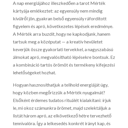
A nap energiájához illeszkedően a tarot Mérték
kártyája emlékeztet: az egyensúly nem mindig
kívülről jön, gyakran belső egyensúly ráfordított
figyelem és apró, következetes lépések eredménye.
A Mérték arra buzdít, hogy ne kapkodjunk, hanem
tartsuk meg a középutat — a kreatív hevületet
keverjük össze gyakorlati tervekkel, a nagyszabású
álmokat apró, megvalósítható lépésekre bontsuk. Ez
a kombináció tartós örömöt és termékeny kifejezési
lehetőségeket hozhat.
Hogyan hasznosíthatjuk a telihold energiáját úgy,
hogy közben megőrizzük a Mérték nyugalmát?
Elsőként érdemes tudatos rituálét kialakítani: írjuk
le, mi okoz számunkra örömet, majd szelektáljuk a
listát három apró, az elkövetkező hétre tervezhető
tennivalóra. Így a lelkesedés konkrét irányt kap, és