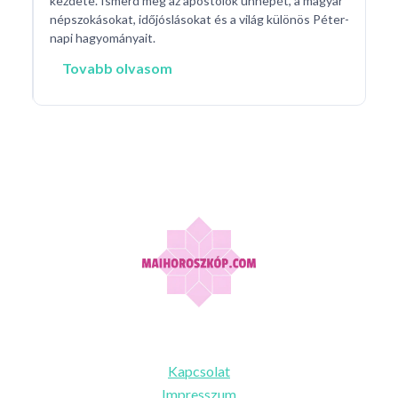
d a
kezdete. Ismerd meg az apostolok ünnepét, a magyar
népszokásokat, időjóslásokat és a világ különös Péter-
napi hagyományait.
Tovabb olvasom
Információk
Kapcsolat
Impresszum