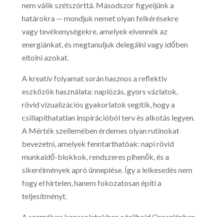
nem válik szétszórttá. Másodszor figyeljünk a
határokra — mondjuk nemet olyan felkérésekre
vagy tevékenységekre, amelyek elvennék az
energiánkat, és megtanuljuk delegálni vagy időben
eltolni azokat.
A kreatív folyamat során hasznos a reflektív
eszközök használata: naplózás, gyors vázlatok,
rövid vizualizációs gyakorlatok segítik, hogy a
csillapíthatatlan inspirációból terv és alkotás legyen.
A Mérték szellemében érdemes olyan rutinokat
bevezetni, amelyek fenntarthatóak: napi rövid
munkaidő-blokkok, rendszeres pihenők, és a
sikerélmények apró ünneplése. Így a lelkesedés nem
fogy el hirtelen, hanem fokozatosan építi a
teljesítményt.
A személyes kapcsolatokban a telihold Oroszlánban