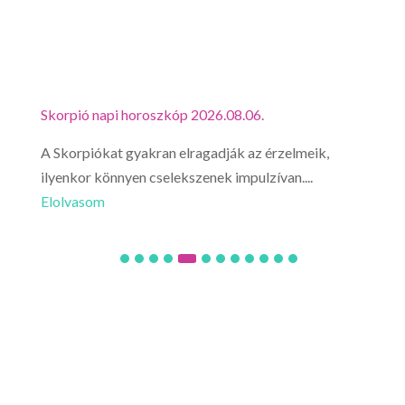
Skorpió napi horoszkóp 2026.08.06.
Mérl
A Skorpiókat gyakran elragadják az érzelmeik,
Ne l
ilyenkor könnyen cselekszenek impulzívan....
hirt
Elolvasom
Elo