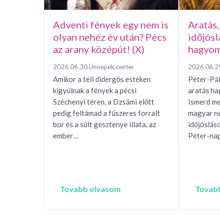
Adventi fények egy nem is
Aratás,
olyan nehéz év után? Pécs
időjósl
az arany középút! (X)
hagyom
2026.06.30.
Ünnepek.center
2026.06.2
Amikor a téli didergős estéken
Péter-Pál
kigyúlnak a fények a pécsi
aratás h
Széchenyi téren, a Dzsámi előtt
Ismerd me
pedig feltámad a fűszeres forralt
magyar n
bor és a sült gesztenye illata, az
időjóslás
ember…
Péter-nap
Tovabb olvasom
Tovab