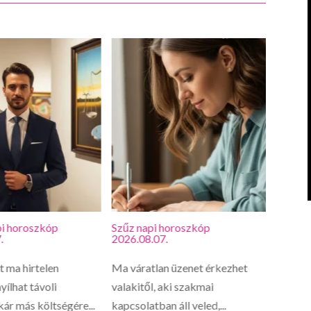
i horoszkóp
Szűz napi horoszkóp
Oroszl
.
2026.08.07.
2026.0
 ma hirtelen
Ma váratlan üzenet érkezhet
Oroszl
yílhat távoli
valakitől, aki szakmai
lelked 
kár más költségére...
kapcsolatban áll veled,...
csínyre.