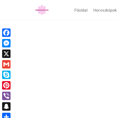
Főoldal
Horoszkópok
Facebook
Messenger
X
Gmail
Skype
Pinterest
Viber
Snapchat