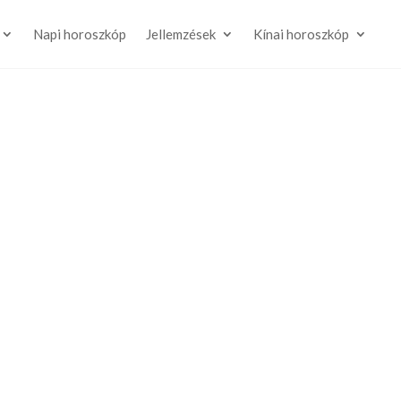
Napi horoszkóp
Jellemzések
Kínai horoszkóp