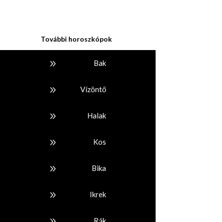
További horoszkópok
9
Bak
9
Vízöntő
9
Halak
9
Kos
9
Bika
9
Ikrek
9
Rák