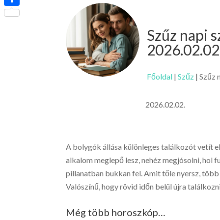
Ossza
meg
Szűz napi 
2026.02.02
Főoldal
|
Szűz
|
Szűz 
2026.02.02.
A bolygók állása különleges találkozót vetít e
alkalom meglepő lesz, nehéz megjósolni, hol fu
pillanatban bukkan fel. Amit tőle nyersz, több 
Valószínű, hogy rövid időn belül újra találkozn
Még több horoszkóp…