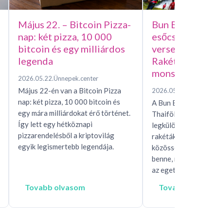
Május 22. – Bitcoin Pizza-
Bun Bang Fai –
nap: két pizza, 10 000
esőcsináló házi
bitcoin és egy milliárdos
versenye, avag
legenda
Rakétafesztivál
monszunért
2026.05.22.
Ünnepek.center
Május 22-én van a Bitcoin Pizza
2026.05.15.
Ünnepek.c
nap: két pizza, 10 000 bitcoin és
A Bun Bang Fai raké
egy mára milliárdokat érő történet.
Thaiföld és Laosz eg
Így lett egy hétköznapi
legkülönösebb esőhí
pizzarendelésből a kriptovilág
rakéták, mítoszok, t
egyik legismertebb legendája.
közösségi rítusok ta
benne, miközben egés
az eget, hogy…
Tovabb olvasom
Tovabb olvaso