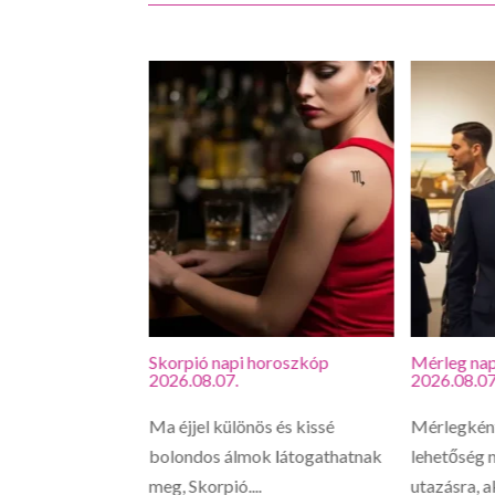
roszkóp
Skorpió napi horoszkóp
Mérleg nap
2026.08.07.
2026.08.07
vagy, hirtelen
Ma éjjel különös és kissé
Mérlegként
 érezhetsz egy
bolondos álmok látogathatnak
lehetőség n
meg, Skorpió....
utazásra, a