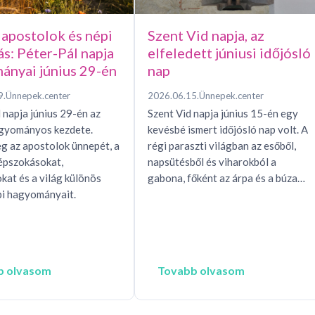
 apostolok és népi
Szent Vid napja, az
ás: Péter-Pál napja
elfeledett júniusi időjósló
ányai június 29-én
nap
9.
Ünnepek.center
2026.06.15.
Ünnepek.center
 napja június 29-én az
Szent Vid napja június 15-én egy
agyományos kezdete.
kevésbé ismert időjósló nap volt. A
g az apostolok ünnepét, a
régi paraszti világban az esőből,
épszokásokat,
napsütésből és viharokból a
okat és a világ különös
gabona, főként az árpa és a búza…
i hagyományait.
b olvasom
Tovabb olvasom