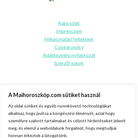
Információk
Kapcsolat
Impresszum
Felhasználási feltételek
Cookie policy
Adatkezelési nyilatkozat
Szerzői jogok
Partnereink
A Maihoroszkóp.com sütiket használ
Ünnepek.center
Az oldal sütiket és egyéb nyomkövető technológiákat
Biztosításszakértő.com
alkalmaz, hogy javítsa a böngészési élményét, azzal hogy
személyre szabott tartalmakat és célzott hirdetéseket jelenít
Egészségmagazin.com
meg, és elemzi a weboldalunk forgalmát, hogy megtudjuk
Facebook
Messenger
X
Gmail
Skype
Hitelszakértő.com
honnan érkeztek a látogatóink.