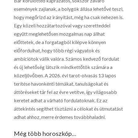
Bár körülötted káprázatos, sokszor zavaró
események zajlanak, a bolygók állása lehetővé teszi,
hogy megőrizd az irányítást, még ha csak nehezen is.
Egy közeli hozzátartozóval vagy szeretteddel
együtt meglehetősen mozgalmas nap állhat
előttetek, de a forgatagból kilépve könnyen
előfordulhat, hogy több régi vágyatok és
ambíciótok válik valóra. Számos kedvező fordulat
és új lehetőség látszik mindkettőtök számára a
közeljövőben. A 2026. évi tarot-olvasás 13 lapos
terítése havonkénti témákat, tanulságokat és
áttöréseket tár fel az évre vetítve, így világosabb
keretet adhat a várható fordulatoknak. Ez az
áttekintés segíthet tisztázni a célokat és útmutatást
adhat ahhoz, merre érdemes továbbhaladni.
Még több horoszkóp…