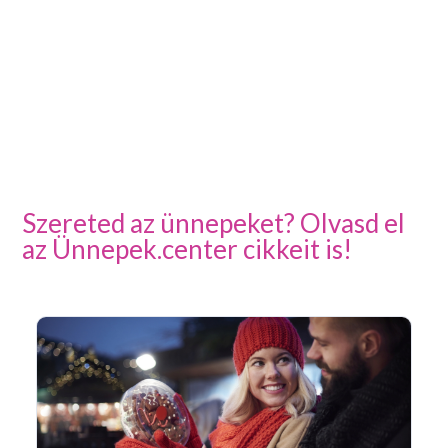
Szereted az ünnepeket? Olvasd el
az Ünnepek.center cikkeit is!
Ar
Pá
20
Pé
ke