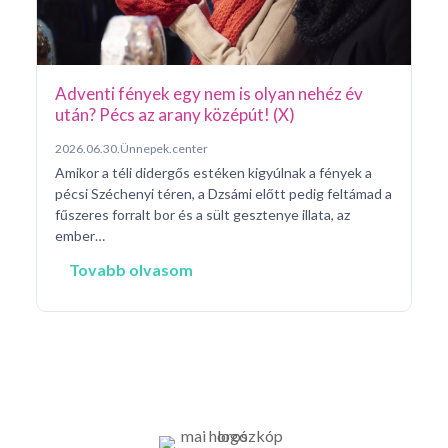
né
na
Adventi fények egy nem is olyan nehéz év
után? Pécs az arany középút! (X)
2026.06.30.
Ünnepek.center
Amikor a téli didergős estéken kigyúlnak a fények a
pécsi Széchenyi téren, a Dzsámi előtt pedig feltámad a
fűszeres forralt bor és a sült gesztenye illata, az
ember…
Tovabb olvasom