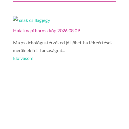
Halak napi horoszkóp 2026.08.09.
Ma pszichológusi érzéked jól jöhet, ha félreértések
merülnek fel. Társaságod...
Elolvasom
Vízönt
Félreé
sértet
Elolv