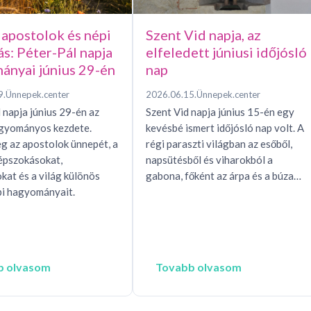
 apostolok és népi
Szent Vid napja, az
ás: Péter-Pál napja
elfeledett júniusi időjósló
ányai június 29-én
nap
9.
Ünnepek.center
2026.06.15.
Ünnepek.center
 napja június 29-én az
Szent Vid napja június 15-én egy
agyományos kezdete.
kevésbé ismert időjósló nap volt. A
g az apostolok ünnepét, a
régi paraszti világban az esőből,
épszokásokat,
napsütésből és viharokból a
okat és a világ különös
gabona, főként az árpa és a búza…
i hagyományait.
b olvasom
Tovabb olvasom