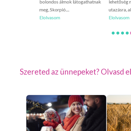
 érezhetsz egy
bolondos álmok látogathatnak
lehetőség n
meg, Skorpió....
utazásra, a
Elolvasom
Elolvasom
Szereted az ünnepeket? Olvasd el