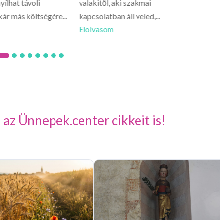
yílhat távoli
valakitől, aki szakmai
lelked 
kár más költségére...
kapcsolatban áll veled,...
csínyre.
Elolvasom
Elolva
 az Ünnepek.center cikkeit is!