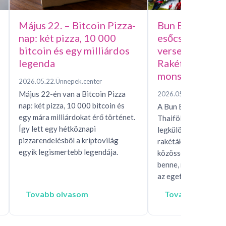
Május 22. – Bitcoin Pizza-
Bun Bang Fai –
nap: két pizza, 10 000
esőcsináló házi
bitcoin és egy milliárdos
versenye, avag
legenda
Rakétafesztivál
monszunért
2026.05.22.
Ünnepek.center
Május 22-én van a Bitcoin Pizza
2026.05.15.
Ünnepek.c
nap: két pizza, 10 000 bitcoin és
A Bun Bang Fai raké
egy mára milliárdokat érő történet.
Thaiföld és Laosz eg
Így lett egy hétköznapi
legkülönösebb esőhí
pizzarendelésből a kriptovilág
rakéták, mítoszok, t
egyik legismertebb legendája.
közösségi rítusok ta
benne, miközben egés
az eget, hogy…
Tovabb olvasom
Tovabb olvaso