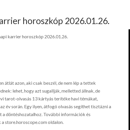
arrier horoszkóp 2026.01.26.
napi karrier horoszkóp 2026.01.26.
 átlát azon, aki csak beszél, de nem lép a tettek
nek: lehet, hogy azt sugallják, melletted állnak, de
vi tarot-olvasás 13 kártyás terítéke havi témákat,
az év során. Egy ilyen, átfogó olvasás segíthet tisztázni a
at a döntéshozatalhoz. További információk és
 a store.horoscope.com oldalon.