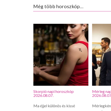
Még több horoszkóp…
roszkóp
Skorpió napi horoszkóp
Mérleg nap
2026.08.07.
2026.08.07
vagy, hirtelen
Ma éjjel különös és kissé
Mérlegként