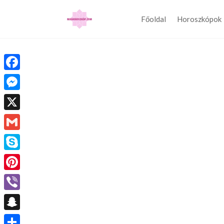
Főoldal
Horoszkópok
Facebook
Messenger
X
Gmail
Skype
Pinterest
Viber
Snapchat