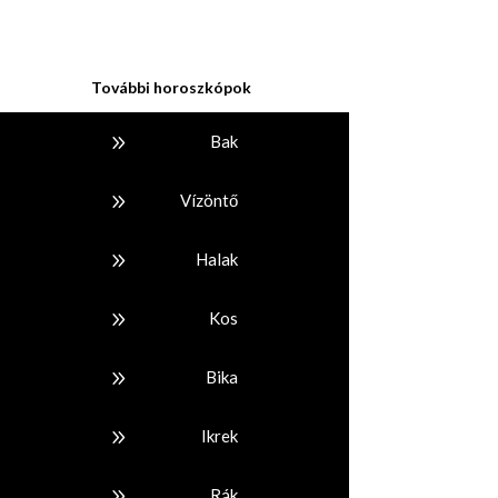
További horoszkópok
9
Bak
9
Vízöntő
9
Halak
9
Kos
9
Bika
9
Ikrek
9
Rák