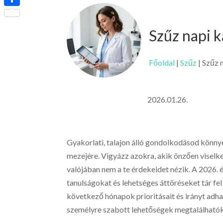
Ossza
meg
Szűz napi k
Főoldal
|
Szűz
|
Szűz 
2026.01.26.
Gyakorlati, talajon álló gondolkodásod könnyen
mezejére. Vigyázz azokra, akik önzően viselked
valójában nem a te érdekeidet nézik. A 2026. é
tanulságokat és lehetséges áttöréseket tár fel 
következő hónapok prioritásait és irányt adh
személyre szabott lehetőségek megtalálhatók