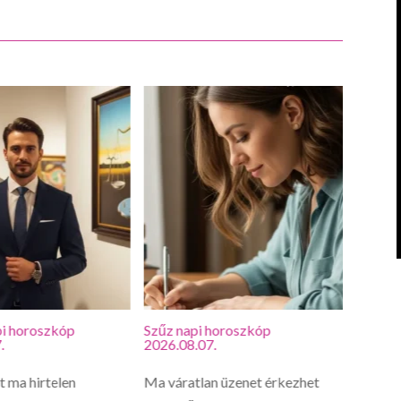
i horoszkóp
Szűz napi horoszkóp
Oroszl
.
2026.08.07.
2026.0
 ma hirtelen
Ma váratlan üzenet érkezhet
Oroszl