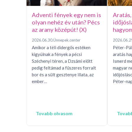
Adventi fények egy nem is
Aratás,
olyan nehéz év után? Pécs
időjósl
az arany középút! (X)
hagyom
2026.06.30.
Ünnepek.center
2026.06.2
Amikor a téli didergős estéken
Péter-Pál
kigyúlnak a fények a pécsi
aratás h
Széchenyi téren, a Dzsámi előtt
Ismerd me
pedig feltámad a fűszeres forralt
magyar n
bor és a sült gesztenye illata, az
időjóslás
ember…
Péter-nap
Tovabb olvasom
Tovab