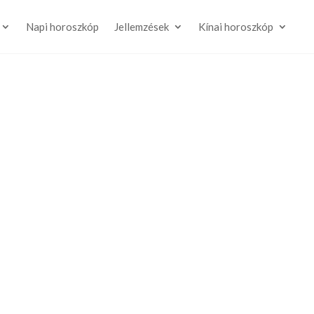
Napi horoszkóp
Jellemzések
Kínai horoszkóp