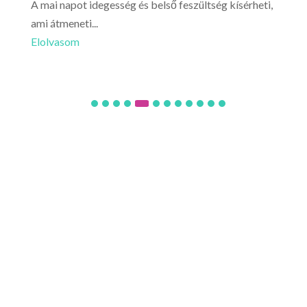
g
A mai napot idegesség és belső feszültség kísérheti,
Ma a
ami átmeneti...
félt
Elolvasom
Elo