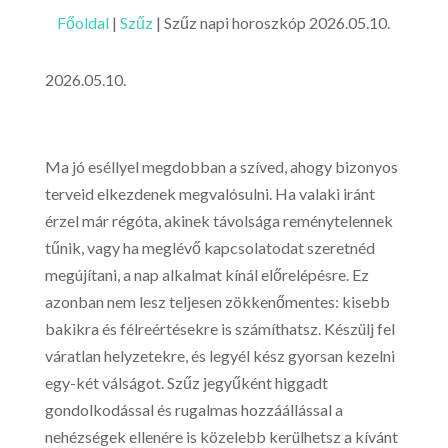
Főoldal
|
Szűz
|
Szűz napi horoszkóp 2026.05.10.
2026.05.10.
Ma jó eséllyel megdobban a szíved, ahogy bizonyos
terveid elkezdenek megvalósulni. Ha valaki iránt
érzel már régóta, akinek távolsága reménytelennek
tűnik, vagy ha meglévő kapcsolatodat szeretnéd
megújítani, a nap alkalmat kínál előrelépésre. Ez
azonban nem lesz teljesen zökkenőmentes: kisebb
bakikra és félreértésekre is számíthatsz. Készülj fel
váratlan helyzetekre, és legyél kész gyorsan kezelni
egy-két válságot. Szűz jegyűként higgadt
gondolkodással és rugalmas hozzáállással a
nehézségek ellenére is közelebb kerülhetsz a kívánt