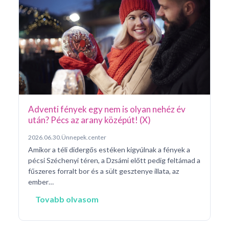
Ar
Pá
20
Pé
ke
né
na
Adventi fények egy nem is olyan nehéz év
után? Pécs az arany középút! (X)
2026.06.30.
Ünnepek.center
Amikor a téli didergős estéken kigyúlnak a fények a
pécsi Széchenyi téren, a Dzsámi előtt pedig feltámad a
fűszeres forralt bor és a sült gesztenye illata, az
ember…
Tovabb olvasom