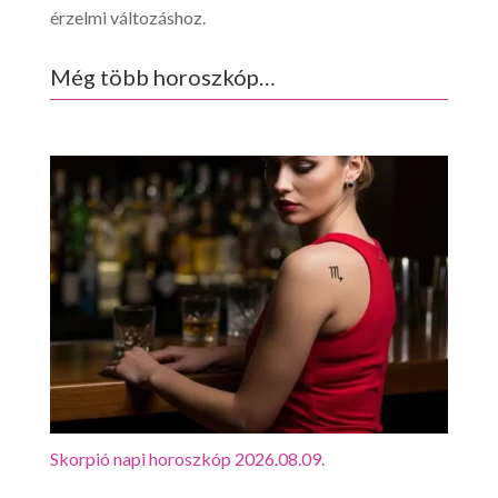
érzelmi változáshoz.
Még több horoszkóp…
Skorpió napi horoszkóp 2026.08.09.
Mérl