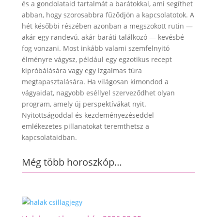
és a gondolataid tartalmát a barátokkal, ami segíthet
abban, hogy szorosabbra fűződjön a kapcsolatotok. A
hét későbbi részében azonban a megszokott rutin —
akár egy randevú, akár baráti találkozó — kevésbé
fog vonzani. Most inkább valami szemfelnyitó
élményre vágysz, például egy egzotikus recept
kipróbálására vagy egy izgalmas túra
megtapasztalására. Ha világosan kimondod a
vágyaidat, nagyobb eséllyel szerveződhet olyan
program, amely új perspektívákat nyit.
Nyitottságoddal és kezdeményezéseddel
emlékezetes pillanatokat teremthetsz a
kapcsolataidban.
Még több horoszkóp…