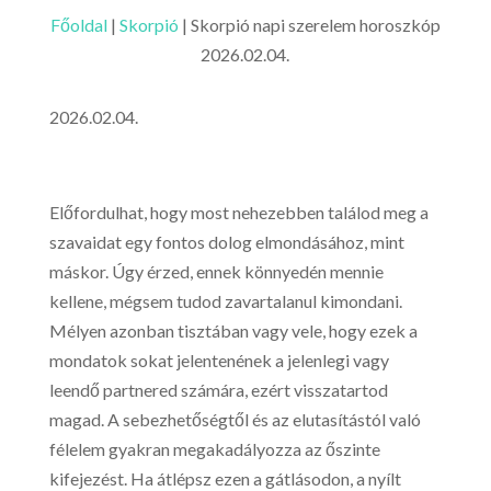
Főoldal
|
Skorpió
|
Skorpió napi szerelem horoszkóp
2026.02.04.
2026.02.04.
Előfordulhat, hogy most nehezebben találod meg a
szavaidat egy fontos dolog elmondásához, mint
máskor. Úgy érzed, ennek könnyedén mennie
kellene, mégsem tudod zavartalanul kimondani.
Mélyen azonban tisztában vagy vele, hogy ezek a
mondatok sokat jelentenének a jelenlegi vagy
leendő partnered számára, ezért visszatartod
magad. A sebezhetőségtől és az elutasítástól való
félelem gyakran megakadályozza az őszinte
kifejezést. Ha átlépsz ezen a gátlásodon, a nyílt