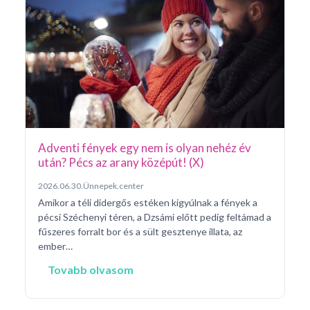
Ar
Pá
20
Pé
ke
né
na
Adventi fények egy nem is olyan nehéz év
után? Pécs az arany középút! (X)
2026.06.30.
Ünnepek.center
Amikor a téli didergős estéken kigyúlnak a fények a
pécsi Széchenyi téren, a Dzsámi előtt pedig feltámad a
fűszeres forralt bor és a sült gesztenye illata, az
ember…
Tovabb olvasom