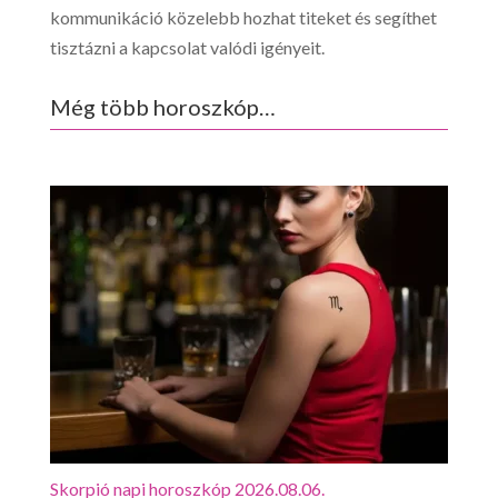
kommunikáció közelebb hozhat titeket és segíthet
tisztázni a kapcsolat valódi igényeit.
Még több horoszkóp…
Skorpió napi horoszkóp 2026.08.06.
Mérl