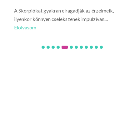
A Skorpiókat gyakran elragadják az érzelmeik,
Ne l
ilyenkor könnyen cselekszenek impulzívan....
hirt
Elolvasom
Elo