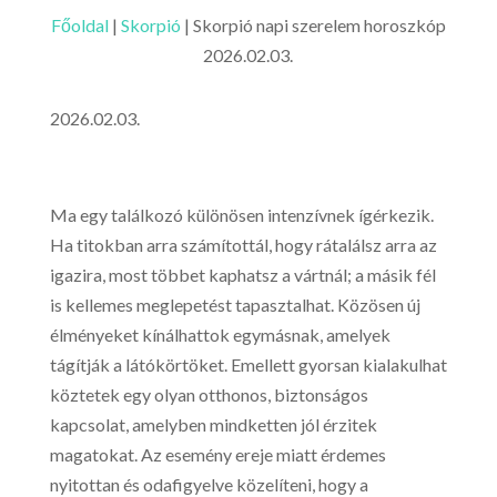
Főoldal
|
Skorpió
|
Skorpió napi szerelem horoszkóp
2026.02.03.
2026.02.03.
Ma egy találkozó különösen intenzívnek ígérkezik.
Ha titokban arra számítottál, hogy rátalálsz arra az
igazira, most többet kaphatsz a vártnál; a másik fél
is kellemes meglepetést tapasztalhat. Közösen új
élményeket kínálhattok egymásnak, amelyek
tágítják a látókörtöket. Emellett gyorsan kialakulhat
köztetek egy olyan otthonos, biztonságos
kapcsolat, amelyben mindketten jól érzitek
magatokat. Az esemény ereje miatt érdemes
nyitottan és odafigyelve közelíteni, hogy a