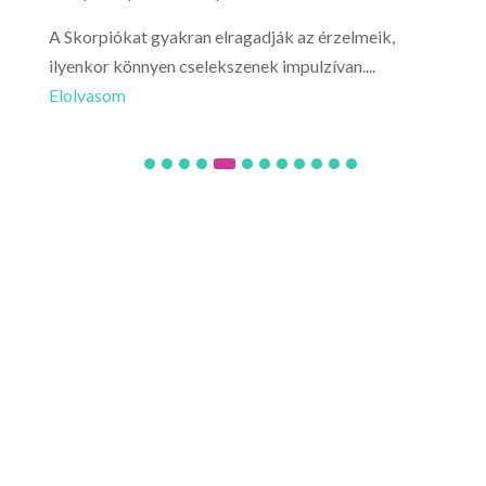
A Skorpiókat gyakran elragadják az érzelmeik,
Ne l
ilyenkor könnyen cselekszenek impulzívan....
hirt
Elolvasom
Elo