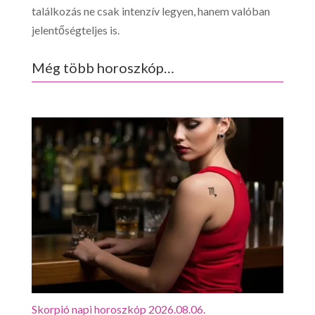
találkozás ne csak intenzív legyen, hanem valóban
jelentőségteljes is.
Még több horoszkóp…
Skorpió napi horoszkóp 2026.08.06.
Mérl