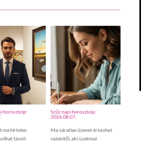
i horoszkóp
Szűz napi horoszkóp
Oroszl
.
2026.08.07.
2026.0
 ma hirtelen
Ma váratlan üzenet érkezhet
Oroszl
yílhat távoli
valakitől, aki szakmai
lelked 