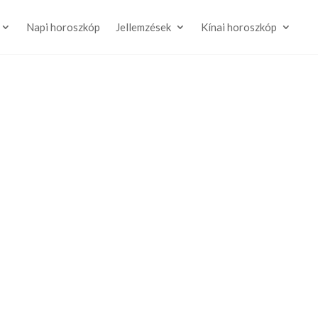
Napi horoszkóp
Jellemzések
Kínai horoszkóp