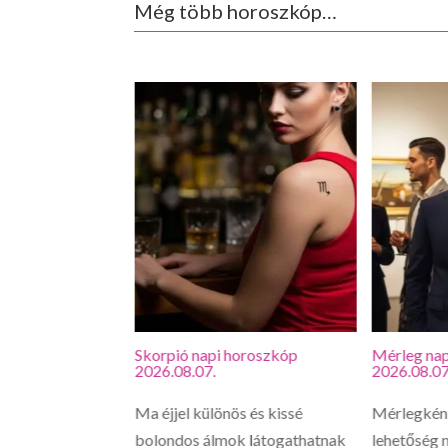
Még több horoszkóp…
roszkóp
Skorpió napi horoszkóp
Mérleg nap
2026.08.07.
2026.08.07
vagy, hirtelen
Ma éjjel különös és kissé
Mérlegként
 érezhetsz egy
bolondos álmok látogathatnak
lehetőség n