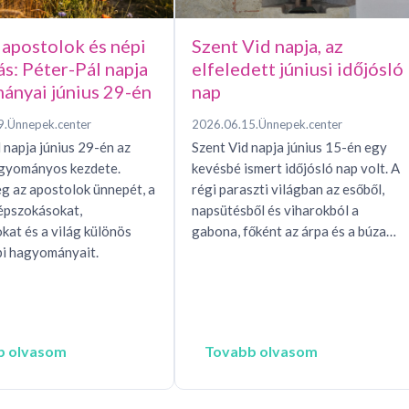
 apostolok és népi
Szent Vid napja, az
ás: Péter-Pál napja
elfeledett júniusi időjósló
ányai június 29-én
nap
9.
Ünnepek.center
2026.06.15.
Ünnepek.center
 napja június 29-én az
Szent Vid napja június 15-én egy
agyományos kezdete.
kevésbé ismert időjósló nap volt. A
g az apostolok ünnepét, a
régi paraszti világban az esőből,
épszokásokat,
napsütésből és viharokból a
okat és a világ különös
gabona, főként az árpa és a búza…
i hagyományait.
b olvasom
Tovabb olvasom