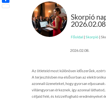
Ossza
meg
Skorpió na
2026.02.08
Főoldal
|
Skorpió
|
Sk
2026.02.08.
Az ötleteid most különösen időszerűek, ezér
A terjesztésben ma elsősorban az elektronikus
azonnali üzeneteket, hogy gyorsan eljussanak
villámgyorsan érkeznek, így azonnal láthatod,
céljaid felé, és kézzelfogható eredményeket érh