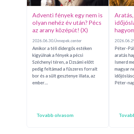
Adventi fények egy nem is
Aratás,
olyan nehéz év után? Pécs
időjósl
az arany középút! (X)
hagyom
2026.06.30.
Ünnepek.center
2026.06.2
Amikor a téli didergős estéken
Péter-Pál
kigyúlnak a fények a pécsi
aratás h
Széchenyi téren, a Dzsámi előtt
Ismerd me
pedig feltámad a fűszeres forralt
magyar n
bor és a sült gesztenye illata, az
időjóslás
ember…
Péter-nap
Tovabb olvasom
Tovab