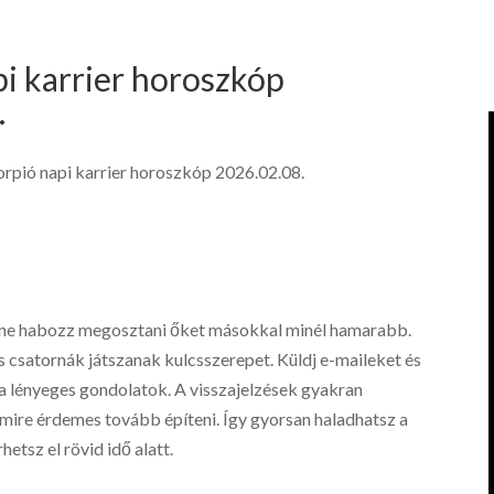
pi karrier horoszkóp
.
orpió napi karrier horoszkóp 2026.02.08.
t ne habozz megosztani őket másokkal minél hamarabb.
 csatornák játszanak kulcsszerepet. Küldj e-maileket és
 a lényeges gondolatok. A visszajelzések gyakran
 mire érdemes tovább építeni. Így gyorsan haladhatsz a
etsz el rövid idő alatt.