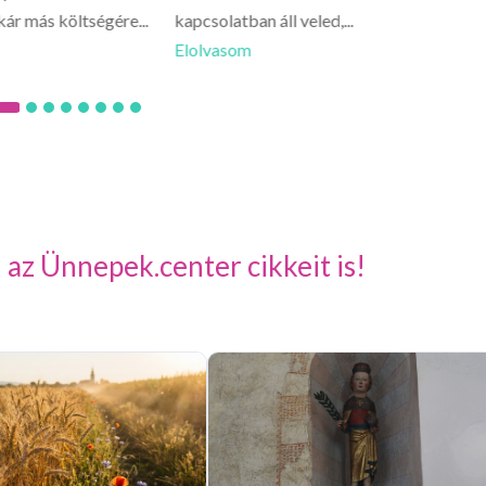
kár más költségére...
kapcsolatban áll veled,...
csínyre.
Elolvasom
Elolva
 az Ünnepek.center cikkeit is!