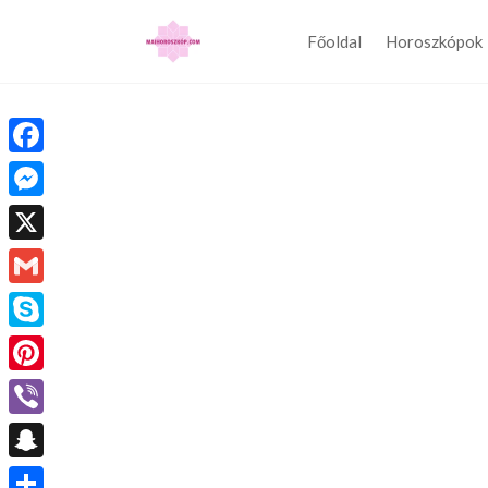
Főoldal
Horoszkópok
Facebook
Messenger
X
Gmail
Skype
Pinterest
Viber
Snapchat