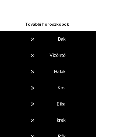
További horoszkópok
9
Bak
9
Vízöntő
9
Halak
9
Kos
9
Bika
9
Ikrek
9
Rák