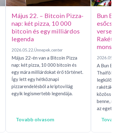
Május 22. – Bitcoin Pizza-
Bun Bang Fai –
nap: két pizza, 10 000
esőcsináló házi
bitcoin és egy milliárdos
versenye, avag
legenda
Rakétafesztivál
monszunért
2026.05.22.
Ünnepek.center
Május 22-én van a Bitcoin Pizza
2026.05.15.
Ünnepek.c
nap: két pizza, 10 000 bitcoin és
A Bun Bang Fai raké
egy mára milliárdokat érő történet.
Thaiföld és Laosz eg
Így lett egy hétköznapi
legkülönösebb esőhí
pizzarendelésből a kriptovilág
rakéták, mítoszok, t
egyik legismertebb legendája.
közösségi rítusok ta
benne, miközben egés
az eget, hogy…
Tovabb olvasom
Tovabb olvaso