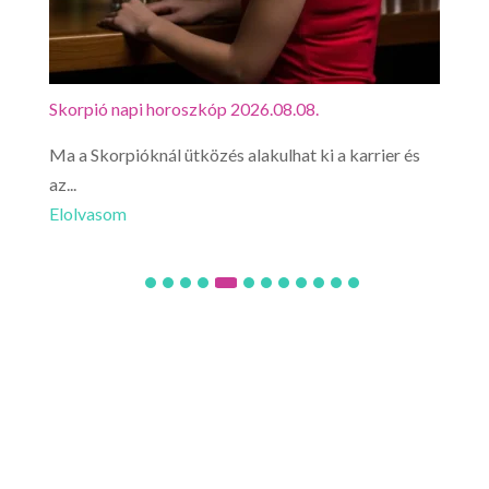
Skorpió napi horoszkóp 2026.08.08.
Mérl
Ma a Skorpióknál ütközés alakulhat ki a karrier és
Mér
az...
érez
Elolvasom
Elo