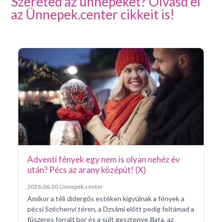
Szereted az ünnepeket? Olvasd el
az Ünnepek.center cikkeit is!
Ar
Pá
20
Pé
ke
né
na
Adventi fények egy nem is olyan nehéz év
után? Pécs az arany középút! (X)
2026.06.30.
Ünnepek.center
Amikor a téli didergős estéken kigyúlnak a fények a
pécsi Széchenyi téren, a Dzsámi előtt pedig feltámad a
fűszeres forralt bor és a sült gesztenye illata, az