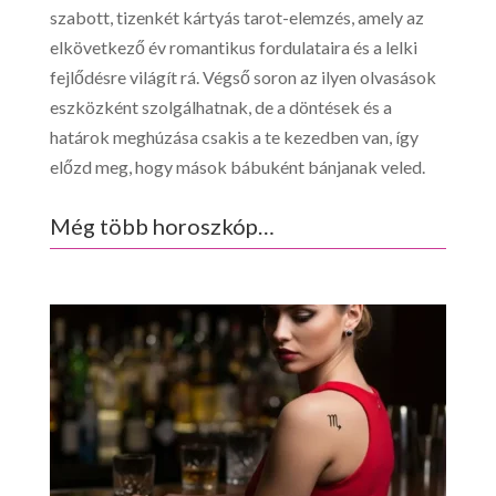
szabott, tizenkét kártyás tarot-elemzés, amely az
elkövetkező év romantikus fordulataira és a lelki
fejlődésre világít rá. Végső soron az ilyen olvasások
eszközként szolgálhatnak, de a döntések és a
határok meghúzása csakis a te kezedben van, így
előzd meg, hogy mások bábuként bánjanak veled.
Még több horoszkóp…