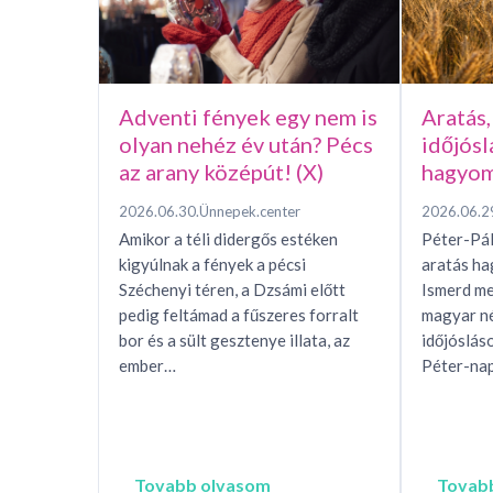
Adventi fények egy nem is
Aratás,
olyan nehéz év után? Pécs
időjósl
az arany középút! (X)
hagyom
2026.06.30.
Ünnepek.center
2026.06.2
Amikor a téli didergős estéken
Péter-Pál
kigyúlnak a fények a pécsi
aratás h
Széchenyi téren, a Dzsámi előtt
Ismerd me
pedig feltámad a fűszeres forralt
magyar n
bor és a sült gesztenye illata, az
időjóslás
ember…
Péter-nap
Tovabb olvasom
Tovab