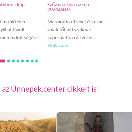
i horoszkóp
Szűz napi horoszkóp
Oroszl
.
2026.08.07.
2026.0
 ma hirtelen
Ma váratlan üzenet érkezhet
Oroszl
yílhat távoli
valakitől, aki szakmai
lelked 
kár más költségére...
kapcsolatban áll veled,...
csínyre.
Elolvasom
Elolva
 az Ünnepek.center cikkeit is!