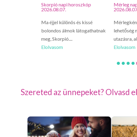
roszkóp
Skorpió napi horoszkóp
Mérleg nap
2026.08.07.
2026.08.07
vagy, hirtelen
Ma éjjel különös és kissé
Mérlegként
 érezhetsz egy
bolondos álmok látogathatnak
lehetőség n
meg, Skorpió....
utazásra, a
Elolvasom
Elolvasom
Szereted az ünnepeket? Olvasd el