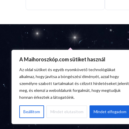
A Maihoroszkóp.com sütiket használ
Az oldal sütiket és egyéb nyomkövető technológiákat
alkalmaz, hogy javítsa a böngészési élményét, azzal hogy
személyre szabott tartalmakat és célzott hirdetéseket jelenít
meg, és elemzi a weboldalunk forgalmát, hogy megtudjuk
honnan érkeztek a látogatóink.
Beállítom
Mindet elutasítom
Mindet elfogadom