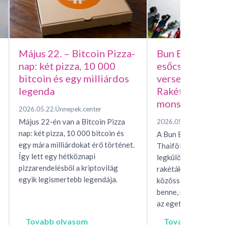
Május 22. – Bitcoin Pizza-
Bun Bang Fai –
nap: két pizza, 10 000
esőcsináló házi
bitcoin és egy milliárdos
versenye, avag
legenda
Rakétafesztivál
monszunért
2026.05.22.
Ünnepek.center
Május 22-én van a Bitcoin Pizza
2026.05.15.
Ünnepek.c
nap: két pizza, 10 000 bitcoin és
A Bun Bang Fai raké
egy mára milliárdokat érő történet.
Thaiföld és Laosz eg
Így lett egy hétköznapi
legkülönösebb esőhí
pizzarendelésből a kriptovilág
rakéták, mítoszok, t
egyik legismertebb legendája.
közösségi rítusok ta
benne, miközben egés
az eget, hogy…
Tovabb olvasom
Tovabb olvaso