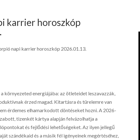
pi karrier horoszkóp
.
orpió napi karrier horoszkóp 2026.01.13.
 környezeted energiájába: az ötleteidet leszavazzák,
oduktívnak érzed magad. Kitartásra és türelemre van
, nem érdemes elhamarkodott döntéseket hozni. A 2026-
abott, tizenkét kártya alapján felvázolhatja a
pontokat és fejlődési lehetőségeket. Az ilyen jellegű
ját szándékaid és a másik fél igényeinek megértéséhez,