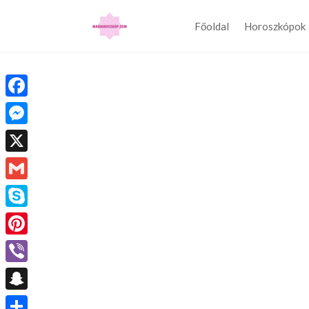
Főoldal
Horoszkópok
Facebook
Messenger
X
Gmail
Skype
Pinterest
Viber
Snapchat