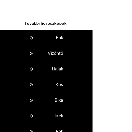
További horoszkópok
9
Bak
9
Vízöntő
9
Halak
9
Kos
9
Bika
9
Ikrek
9
Rák