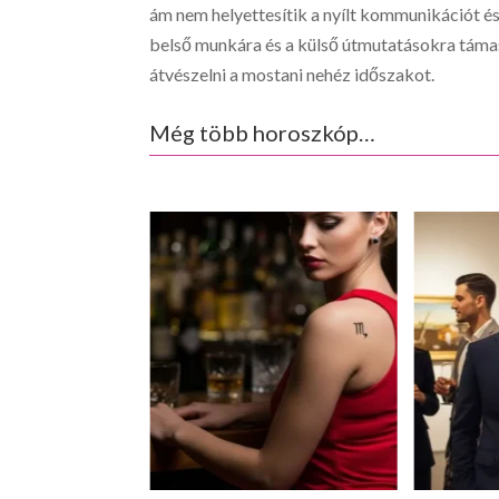
ám nem helyettesítik a nyílt kommunikációt és 
belső munkára és a külső útmutatásokra támas
átvészelni a mostani nehéz időszakot.
Még több horoszkóp…