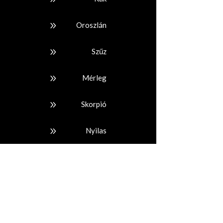
9
Oroszlán
9
Szűz
9
Mérleg
9
Skorpió
9
Nyilas