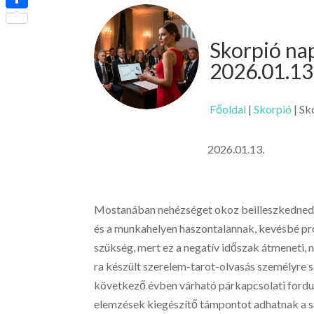
Ossza
meg
Skorpió na
2026.01.13
Főoldal
|
Skorpió
|
Sk
2026.01.13.
Mostanában nehézséget okoz beilleszkedned a
és a munkahelyen haszontalannak, kevésbé pr
szükség, mert ez a negatív időszak átmeneti
ra készült szerelem-tarot-olvasás személyre sz
következő évben várható párkapcsolati forduló
elemzések kiegészítő támpontot adhatnak a sa