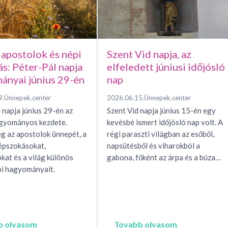
 apostolok és népi
Szent Vid napja, az
ás: Péter-Pál napja
elfeledett júniusi időjósló
ányai június 29-én
nap
9.
Ünnepek.center
2026.06.15.
Ünnepek.center
 napja június 29-én az
Szent Vid napja június 15-én egy
agyományos kezdete.
kevésbé ismert időjósló nap volt. A
g az apostolok ünnepét, a
régi paraszti világban az esőből,
épszokásokat,
napsütésből és viharokból a
okat és a világ különös
gabona, főként az árpa és a búza…
i hagyományait.
b olvasom
Tovabb olvasom