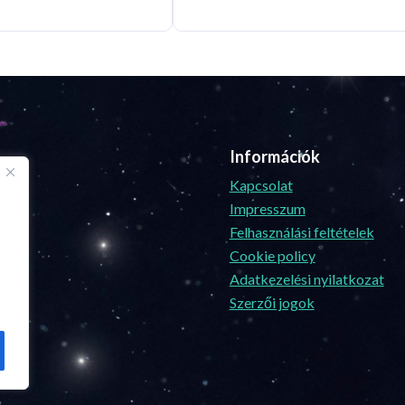
Információk
Kapcsolat
Impresszum
Felhasználási feltételek
Cookie policy
Adatkezelési nyilatkozat
Szerzői jogok