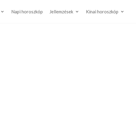
Napi horoszkóp
Jellemzések
Kínai horoszkóp