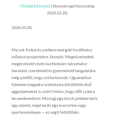
Főoldal
|
Skorpió
|
Skorpió napi horoszkóp
2026.01.20.
2026.01.20.
Ma sok fizikai és szellemi energiát fordíthatsz
művészi projektekre, Skorpió. Megnövekedett
megérzéseid révén ösztönösen ráérezhatsz
barátaid, szerelmeid és gyermekeid hangulatára
még azelőtt, hogy szóba hoznák. Ugyanakkor
könnyen magadra szívhatod a körülöttük lévő
aggodalmakat is, ezért fontos, hogy időt szánj a
lecsendesedésre. Mozogj egy kicsit, például tarts
egy edzést, majd lazíts egy koncerten vagy
sporteseményen — ez segít feltöltődni.