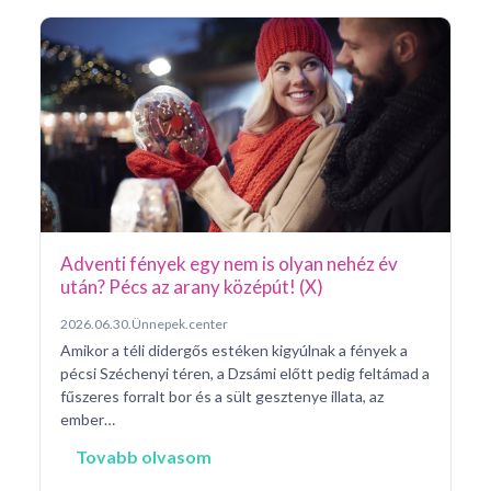
Ar
Pá
20
Pé
ke
né
na
Adventi fények egy nem is olyan nehéz év
után? Pécs az arany középút! (X)
2026.06.30.
Ünnepek.center
Amikor a téli didergős estéken kigyúlnak a fények a
pécsi Széchenyi téren, a Dzsámi előtt pedig feltámad a
fűszeres forralt bor és a sült gesztenye illata, az
ember…
Tovabb olvasom