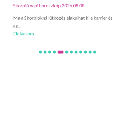
Skorpió napi horoszkóp 2026.08.08.
Mérl
Ma a Skorpióknál ütközés alakulhat ki a karrier és
Mér
az...
érez
Elolvasom
Elo