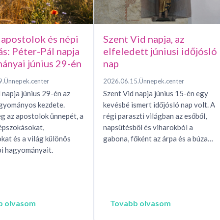
 apostolok és népi
Szent Vid napja, az
ás: Péter-Pál napja
elfeledett júniusi időjósló
ányai június 29-én
nap
9.
Ünnepek.center
2026.06.15.
Ünnepek.center
 napja június 29-én az
Szent Vid napja június 15-én egy
agyományos kezdete.
kevésbé ismert időjósló nap volt. A
g az apostolok ünnepét, a
régi paraszti világban az esőből,
épszokásokat,
napsütésből és viharokból a
okat és a világ különös
gabona, főként az árpa és a búza…
i hagyományait.
b olvasom
Tovabb olvasom