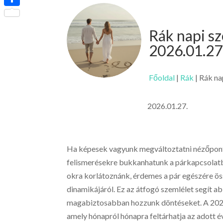
Ossza
meg
Rák napi s
2026.01.27
Főoldal
|
Rák
|
Rák na
2026.01.27.
Ha képesek vagyunk megváltoztatni nézőpontu
felismerésekre bukkanhatunk a párkapcsolatb
okra korlátoznánk, érdemes a pár egészére ös
dinamikájáról. Ez az átfogó szemlélet segít a
magabiztosabban hozzunk döntéseket. A 2026. 
amely hónapról hónapra feltárhatja az adott év 