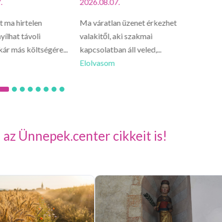
.
2026.08.07.
2026.0
 ma hirtelen
Ma váratlan üzenet érkezhet
Oroszl
yílhat távoli
valakitől, aki szakmai
lelked 
kár más költségére...
kapcsolatban áll veled,...
csínyre.
Elolvasom
Elolva
 az Ünnepek.center cikkeit is!