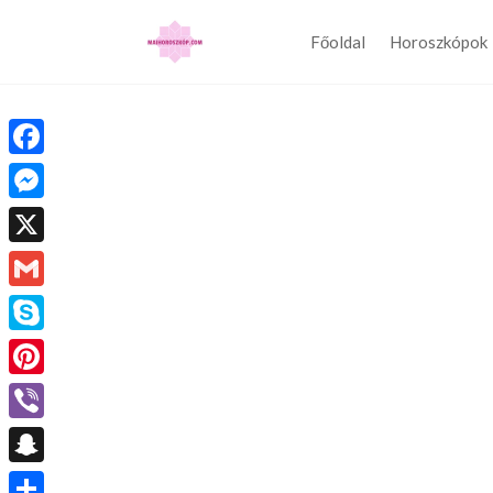
Főoldal
Horoszkópok
Facebook
Messenger
X
Gmail
Skype
Pinterest
Viber
Snapchat