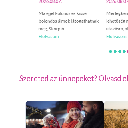
2026.08.07.
2026.08.07
vagy, hirtelen
Ma éjjel különös és kissé
Mérlegként
 érezhetsz egy
bolondos álmok látogathatnak
lehetőség n
meg, Skorpió....
utazásra, a
Elolvasom
Elolvasom
Szereted az ünnepeket? Olvasd el