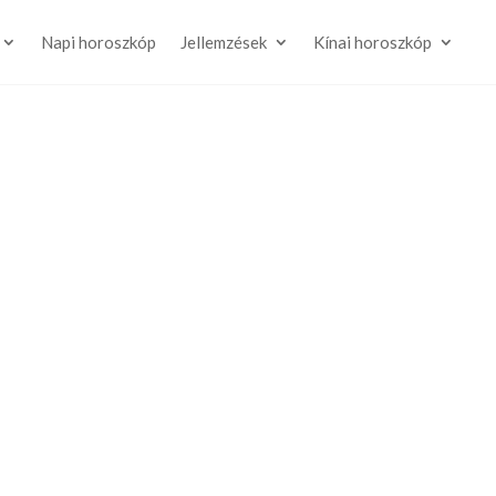
Napi horoszkóp
Jellemzések
Kínai horoszkóp