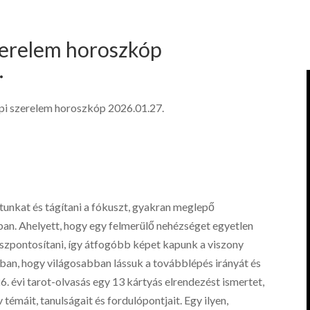
zerelem horoszkóp
.
pi szerelem horoszkóp 2026.01.27.
nkat és tágítani a fókuszt, gyakran meglepő
an. Ahelyett, hogy egy felmerülő nehézséget egyetlen
szpontosítani, így átfogóbb képet kapunk a viszony
bban, hogy világosabban lássuk a továbblépés irányát és
évi tarot-olvasás egy 13 kártyás elrendezést ismertet,
témáit, tanulságait és fordulópontjait. Egy ilyen,