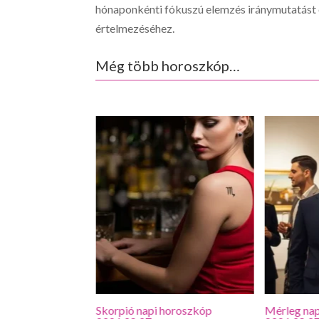
hónaponkénti fókuszú elemzés iránymutatást é
értelmezéséhez.
Még több horoszkóp…
roszkóp
Skorpió napi horoszkóp
Mérleg nap