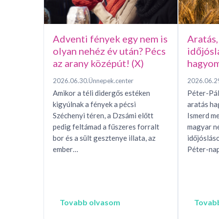
Adventi fények egy nem is
Aratás,
olyan nehéz év után? Pécs
időjósl
az arany középút! (X)
hagyom
2026.06.30.
Ünnepek.center
2026.06.2
Amikor a téli didergős estéken
Péter-Pál
kigyúlnak a fények a pécsi
aratás h
Széchenyi téren, a Dzsámi előtt
Ismerd me
pedig feltámad a fűszeres forralt
magyar n
bor és a sült gesztenye illata, az
időjóslás
ember…
Péter-nap
Tovabb olvasom
Tovab