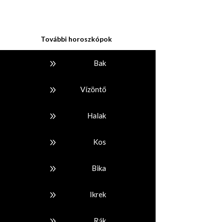
További horoszkópok
9
Bak
9
Vízöntő
9
Halak
9
Kos
9
Bika
9
Ikrek
9
Rák