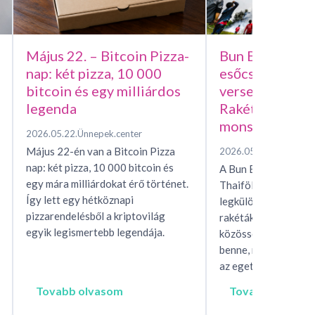
Május 22. – Bitcoin Pizza-
Bun Bang Fai –
nap: két pizza, 10 000
esőcsináló házi
bitcoin és egy milliárdos
versenye, avag
legenda
Rakétafesztivál
monszunért
2026.05.22.
Ünnepek.center
Május 22-én van a Bitcoin Pizza
2026.05.15.
Ünnepek.c
nap: két pizza, 10 000 bitcoin és
A Bun Bang Fai raké
egy mára milliárdokat érő történet.
Thaiföld és Laosz eg
Így lett egy hétköznapi
legkülönösebb esőhí
pizzarendelésből a kriptovilág
rakéták, mítoszok, t
egyik legismertebb legendája.
közösségi rítusok ta
benne, miközben egés
az eget, hogy…
Tovabb olvasom
Tovabb olvaso