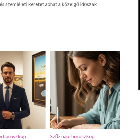
s szemléleti keretet adhat a közelgő időszak
i horoszkóp
Szűz napi horoszkóp
Oroszl