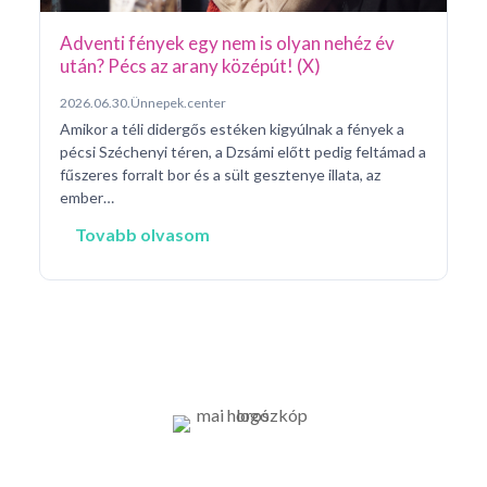
Adventi fények egy nem is olyan nehéz év
után? Pécs az arany középút! (X)
2026.06.30.
Ünnepek.center
Amikor a téli didergős estéken kigyúlnak a fények a
pécsi Széchenyi téren, a Dzsámi előtt pedig feltámad a
fűszeres forralt bor és a sült gesztenye illata, az
ember…
Tovabb olvasom
Információk