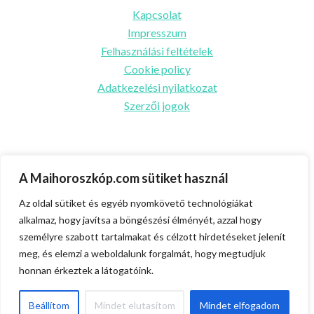
Kapcsolat
Impresszum
Felhasználási feltételek
Cookie policy
Adatkezelési nyilatkozat
Szerzői jogok
Partnereink
A Maihoroszkóp.com sütiket használ
Ünnepek.center
Az oldal sütiket és egyéb nyomkövető technológiákat
Biztosításszakértő.com
alkalmaz, hogy javítsa a böngészési élményét, azzal hogy
személyre szabott tartalmakat és célzott hirdetéseket jelenít
Egészségmagazin.com
meg, és elemzi a weboldalunk forgalmát, hogy megtudjuk
Facebook
Messenger
X
Gmail
Skype
Hitelszakértő.com
honnan érkeztek a látogatóink.
Pinterest
Viber
Snapchat
Beállítom
Mindet elutasítom
Mindet elfogadom
Ossza