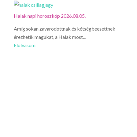
Halak napi horoszkóp 2026.08.05.
Amíg sokan zavarodottnak és kétségbeesettnek
érezhetik magukat, a Halak most...
Elolvasom
Vízönt
Vízönt
érzéke
Elolv