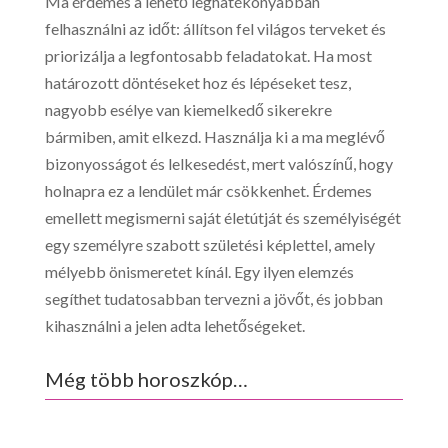
Ma érdemes a lehető leghatékonyabban
felhasználni az időt: állítson fel világos terveket és
priorizálja a legfontosabb feladatokat. Ha most
határozott döntéseket hoz és lépéseket tesz,
nagyobb esélye van kiemelkedő sikerekre
bármiben, amit elkezd. Használja ki a ma meglévő
bizonyosságot és lelkesedést, mert valószínű, hogy
holnapra ez a lendület már csökkenhet. Érdemes
emellett megismerni saját életútját és személyiségét
egy személyre szabott születési képlettel, amely
mélyebb önismeretet kínál. Egy ilyen elemzés
segíthet tudatosabban tervezni a jövőt, és jobban
kihasználni a jelen adta lehetőségeket.
Még több horoszkóp…