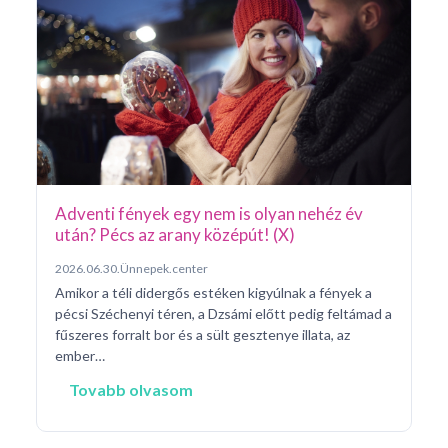
Ar
Pá
20
Pé
ke
né
na
Adventi fények egy nem is olyan nehéz év
után? Pécs az arany középút! (X)
2026.06.30.
Ünnepek.center
Amikor a téli didergős estéken kigyúlnak a fények a
pécsi Széchenyi téren, a Dzsámi előtt pedig feltámad a
fűszeres forralt bor és a sült gesztenye illata, az
ember…
Tovabb olvasom