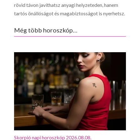
rövid távon javíthatsz anyagi helyzeteden, hanem
tartós önállóságot és magabiztosságot is nyerhetsz.
Még több horoszkóp…
Skorpió napi horoszkóp 2026.08.08.
Mérl