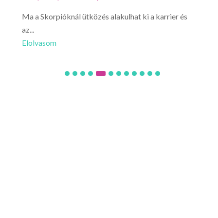
Ma a Skorpióknál ütközés alakulhat ki a karrier és
Mér
az...
érez
Elolvasom
Elo