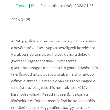
Főoldal
|
Rák
|
Rák napi horoszkóp 2026.01.25.
2026.01.25.
A Rák jegyűek számára a számítógépek használata
a bevétel növelésére vagy a pénzügyek kezelésére
korábban idegennek tűnhetett, de ma a dolgok
gyorsan világosodhatnak. Természetes
gyakorlatiasságod most élesebb gondolkodással és
felerősödött intuícióval párosul, ami ritkán adódó
előnyt jelenthet. Ha ma valóban rászánod magad a
tanulásra, az elsajátított ismeretek hosszú távon
hasznodra válnak. Kezdd egyszerű, gyakorlati
lépésekkel és fokozatosan építsd be az új digitális
eszközöket a pénzügyi rutinodba. Így nemcsak