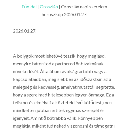
Főoldal
|
Oroszlán
|
Oroszlán napi szerelem
horoszkóp 2026.01.27.
2026.01.27.
A bolygók most lehetővé teszik, hogy meglásd,
mennyire bátorítod a partnered önbizalmának
növekedését. Általában távolságtartóbb vagy a
kapcsolataidban, mégis ebben az időszakban az a
melegség és kedvesség, amelyet mutattál, segítette,
hogy a szerelmed hitelesebben legyen önmaga. Ez a
felismerés elmélyíti a köztetek lévő kötődést, mert
mindketten jobban értitek egymás szerepét és
igényeit. Amint ő bátrabbá válik, könnyebben
meglátja, miként tud neked viszonozni és támogatni