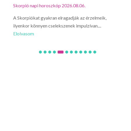
Skorpió napi horoszkóp 2026.08.06.
Mérl
A Skorpiókat gyakran elragadják az érzelmeik,
Ne l
ilyenkor könnyen cselekszenek impulzívan....
hirt
Elolvasom
Elo