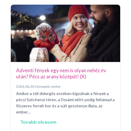
Ar
Pá
20
Pé
ke
né
na
Adventi fények egy nem is olyan nehéz év
után? Pécs az arany középút! (X)
2026.06.30.
Ünnepek.center
Amikor a téli didergős estéken kigyúlnak a fények a
pécsi Széchenyi téren, a Dzsámi előtt pedig feltámad a
fűszeres forralt bor és a sült gesztenye illata, az
ember…
Tovabb olvasom