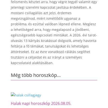
felismerés késztet arra, hogy végre tegyél valamit egy
jelenlegi szerelmi kapcsolat javítása érdekében. A
mostani csillagállás azt jelzi, érdemes
megvizsgálnod, miért ismétlődik ugyanaz a
probléma, és ezúttal valóban lépned ellene. Meglesz
a lehetőséged arra, hogy megalapozd a jövőbeni,
egészségesebb kapcsolati mintákat. A 2026. évi tarot-
olvasás 13 kártyás kirakással dolgozik, amely havonta
feltárja a fő témákat, tanulságokat és lehetséges
áttöréseket. Ez az évre vonatkozó rálátás segíthet
tisztázni a céljaidat és az irányt a személyes
kapcsolataid alakításában.
Még több horoszkóp…
Halak napi horoszkóp 2026.08.05.