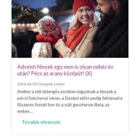
Ar
Pá
20
Pé
ke
né
na
Adventi fények egy nem is olyan nehéz év
után? Pécs az arany középút! (X)
2026.06.30.
Ünnepek.center
Amikor a téli didergős estéken kigyúlnak a fények a
pécsi Széchenyi téren, a Dzsámi előtt pedig feltámad a
fűszeres forralt bor és a sült gesztenye illata, az
ember…
Tovabb olvasom