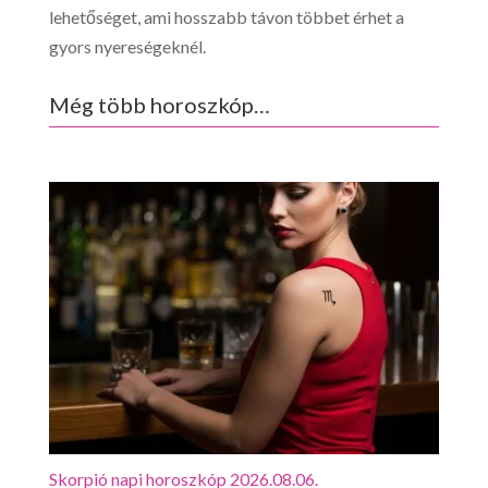
lehetőséget, ami hosszabb távon többet érhet a
gyors nyereségeknél.
Még több horoszkóp…
Skorpió napi horoszkóp 2026.08.06.
Mérl