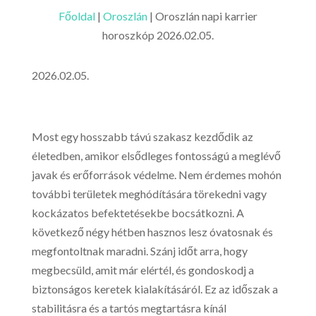
Főoldal
|
Oroszlán
|
Oroszlán napi karrier
horoszkóp 2026.02.05.
2026.02.05.
Most egy hosszabb távú szakasz kezdődik az
életedben, amikor elsődleges fontosságú a meglévő
javak és erőforrások védelme. Nem érdemes mohón
további területek meghódítására törekedni vagy
kockázatos befektetésekbe bocsátkozni. A
következő négy hétben hasznos lesz óvatosnak és
megfontoltnak maradni. Szánj időt arra, hogy
megbecsüld, amit már elértél, és gondoskodj a
biztonságos keretek kialakításáról. Ez az időszak a
stabilitásra és a tartós megtartásra kínál