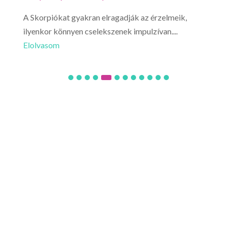
A Skorpiókat gyakran elragadják az érzelmeik,
Ne l
ilyenkor könnyen cselekszenek impulzívan....
hirt
Elolvasom
Elo