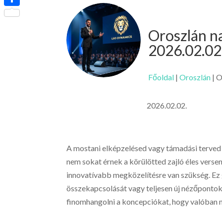
Ossza
meg
Oroszlán n
2026.02.02
Főoldal
|
Oroszlán
|
O
2026.02.02.
A mostani elképzelésed vagy támadási terved 
nem sokat érnek a körülötted zajló éles vers
innovatívabb megközelítésre van szükség. Ez 
összekapcsolását vagy teljesen új nézőpontok 
finomhangolni a koncepciókat, hogy valóban 