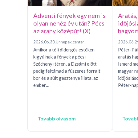
Adventi fények egy nem is
Aratás,
olyan nehéz év után? Pécs
időjósl
az arany középút! (X)
hagyom
2026.06.30.
Ünnepek.center
2026.06.2
Amikor a téli didergős estéken
Péter-Pál
kigyúlnak a fények a pécsi
aratás h
Széchenyi téren, a Dzsámi előtt
Ismerd me
pedig feltámad a fűszeres forralt
magyar n
bor és a sült gesztenye illata, az
időjóslás
ember…
Péter-nap
Tovabb olvasom
Tovab