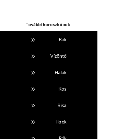
További horoszkópok
9
Bak
9
Vízöntő
9
Halak
9
Kos
9
Bika
9
Ikrek
9
Rák