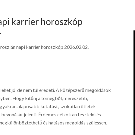
api karrier horoszkóp
.
roszlán napi karrier horoszkóp 2026.02.02.
lehet jó, de nem túl eredeti. A középszerű megoldások
enyben. Hogy kitűnj a tömegből, merészebb,
gyakran alaposabb kutatást, szokatlan ötletek
bevonását jelenti. Érdemes célzottan tesztelni és
megkülönböztethető és hatásos megoldás szülessen.