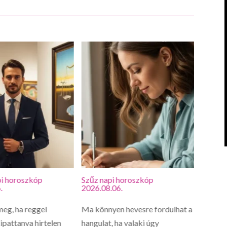
i horoszkóp
Szűz napi horoszkóp
Oroszl
.
2026.08.06.
2026.0
meg, ha reggel
Ma könnyen hevesre fordulhat a
Oroszlá
ipattanva hirtelen
hangulat, ha valaki úgy
ne vigy