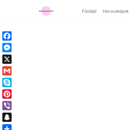
Főoldal
Horoszkópok
Facebook
Messenger
X
Gmail
Skype
Pinterest
Viber
Snapchat