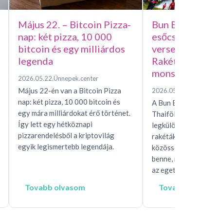
Május 22. – Bitcoin Pizza-
Bun Bang Fai –
nap: két pizza, 10 000
esőcsináló házi
bitcoin és egy milliárdos
versenye, avag
legenda
Rakétafesztivál
monszunért
2026.05.22.
Ünnepek.center
Május 22-én van a Bitcoin Pizza
2026.05.15.
Ünnepek.c
nap: két pizza, 10 000 bitcoin és
A Bun Bang Fai raké
egy mára milliárdokat érő történet.
Thaiföld és Laosz eg
Így lett egy hétköznapi
legkülönösebb esőhí
pizzarendelésből a kriptovilág
rakéták, mítoszok, t
egyik legismertebb legendája.
közösségi rítusok ta
benne, miközben egés
az eget, hogy…
Tovabb olvasom
Tovabb olvaso