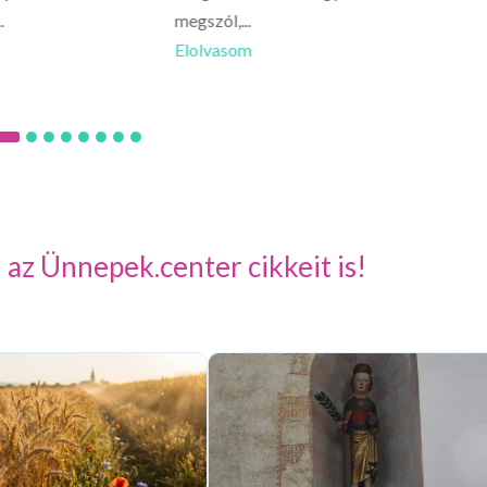
.
megszól,...
Előfordu
Elolvasom
Elolva
 az Ünnepek.center cikkeit is!