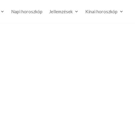
Napi horoszkóp
Jellemzések
Kínai horoszkóp