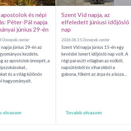
 apostolok és népi
Szent Vid napja, az
ás: Péter-Pál napja
elfeledett júniusi időjósló
ányai június 29-én
nap
9.
Ünnepek.center
2026.06.15.
Ünnepek.center
 napja június 29-én az
Szent Vid napja június 15-én egy
agyományos kezdete.
kevésbé ismert időjósló nap volt. A
g az apostolok ünnepét, a
régi paraszti világban az esőből,
épszokásokat,
napsütésből és viharokból a
okat és a világ különös
gabona, főként az árpa és a búza…
i hagyományait.
b olvasom
Tovabb olvasom