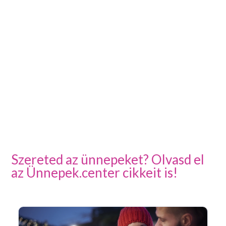
Szereted az ünnepeket? Olvasd el
az Ünnepek.center cikkeit is!
Ar