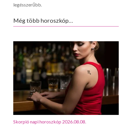
legésszerűbb.
Még több horoszkóp…
Skorpió napi horoszkóp 2026.08.08.
Mérl