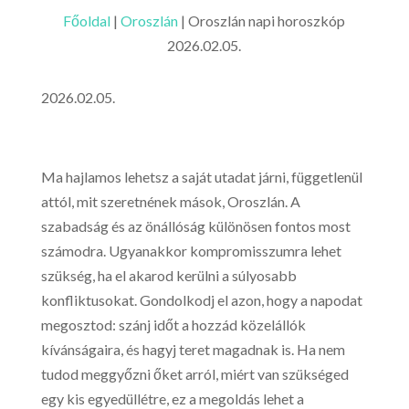
Főoldal
|
Oroszlán
|
Oroszlán napi horoszkóp
2026.02.05.
2026.02.05.
Ma hajlamos lehetsz a saját utadat járni, függetlenül
attól, mit szeretnének mások, Oroszlán. A
szabadság és az önállóság különösen fontos most
számodra. Ugyanakkor kompromisszumra lehet
szükség, ha el akarod kerülni a súlyosabb
konfliktusokat. Gondolkodj el azon, hogy a napodat
megosztod: szánj időt a hozzád közelállók
kívánságaira, és hagyj teret magadnak is. Ha nem
tudod meggyőzni őket arról, miért van szükséged
egy kis egyedüllétre, ez a megoldás lehet a