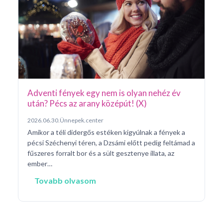
Pá
20
Pé
ke
né
na
Adventi fények egy nem is olyan nehéz év
után? Pécs az arany középút! (X)
2026.06.30.
Ünnepek.center
Amikor a téli didergős estéken kigyúlnak a fények a
pécsi Széchenyi téren, a Dzsámi előtt pedig feltámad a
fűszeres forralt bor és a sült gesztenye illata, az
ember…
Tovabb olvasom