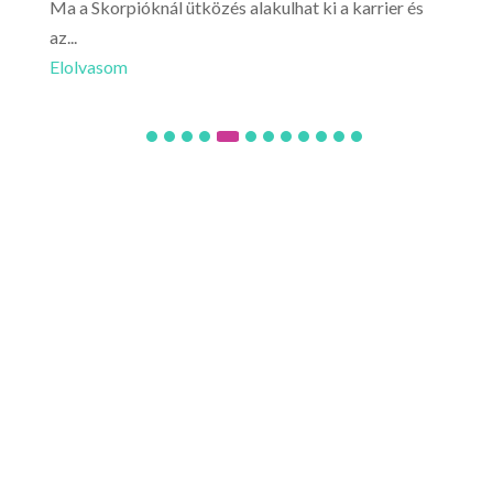
Ma a Skorpióknál ütközés alakulhat ki a karrier és
Mér
az...
érez
Elolvasom
Elo