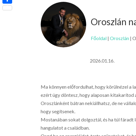
Ossza
meg
Oroszlán n
Főoldal
|
Oroszlán
|
O
2026.01.16.
Ma könnyen előfordulhat, hogy körülnézel a la
ezért úgy döntesz, hogy alaposan kitakarítod 
Oroszlánként bátran nekiállhatsz, de ne vállal
hogy segítsenek.
Mostanában sokat dolgoztál, és ha túl fáradt l
hangulatot a családban.
Oszd be az energiáidat, tarts szüneteket, és ha