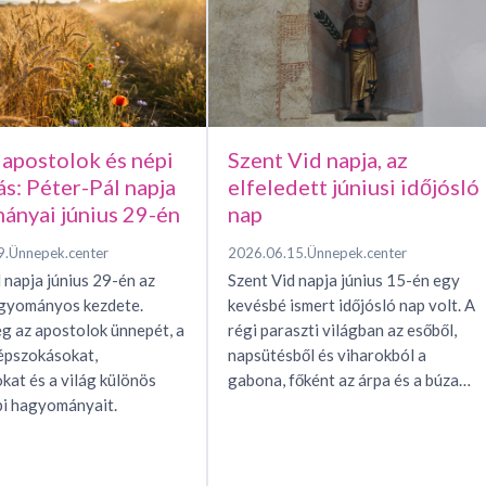
 apostolok és népi
Szent Vid napja, az
ás: Péter-Pál napja
elfeledett júniusi időjósló
ányai június 29-én
nap
9.
Ünnepek.center
2026.06.15.
Ünnepek.center
 napja június 29-én az
Szent Vid napja június 15-én egy
agyományos kezdete.
kevésbé ismert időjósló nap volt. A
g az apostolok ünnepét, a
régi paraszti világban az esőből,
épszokásokat,
napsütésből és viharokból a
okat és a világ különös
gabona, főként az árpa és a búza…
i hagyományait.