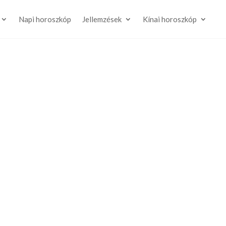
Napi horoszkóp
Jellemzések
Kínai horoszkóp