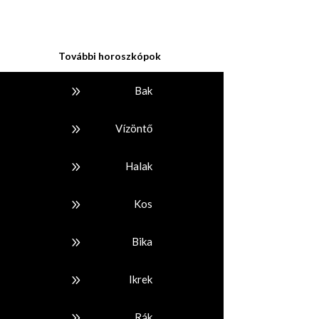
További horoszkópok
9
Bak
9
Vízöntő
9
Halak
9
Kos
9
Bika
9
Ikrek
9
Rák