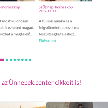
i horoszkóp
Szűz napi horoszkóp
Oroszl
.
2026.08.08.
2026.0
t most különösen
A túl sok munka és a
Az Oro
ak érezheted magad,
felgyülemlett stressz ma
érezhet
ozhat a megfelelő...
feszültségfejfájáshoz...
megvaló
Elolvasom
Elolva
 az Ünnepek.center cikkeit is!