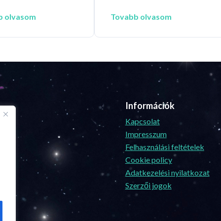
b olvasom
Tovabb olvasom
Információk
Kapcsolat
Impresszum
Felhasználási feltételek
Cookie policy
Adatkezelési nyilatkozat
Szerzői jogok