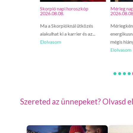
roszkóp
Skorpió napi horoszkóp
Mérleg nap
2026.08.08.
2026.08.08
ént ma
Ma a Skorpióknál ütközés
Mérlegkén
li napra
alakulhat ki a karrier és az...
energikusn
gy telefonhívás
Elolvasom
mégis hiány
Elolvasom
Szereted az ünnepeket? Olvasd el