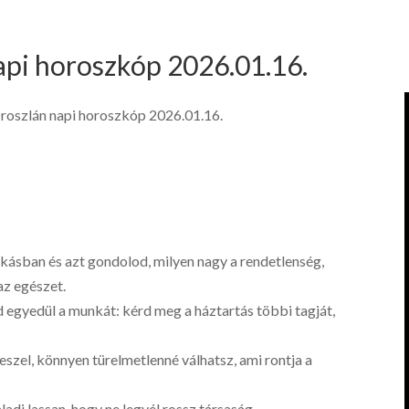
api horoszkóp 2026.01.16.
roszlán napi horoszkóp 2026.01.16.
kásban és azt gondolod, milyen nagy a rendetlenség,
az egészet.
d egyedül a munkát: kérd meg a háztartás többi tagját,
eszel, könnyen türelmetlenné válhatsz, ami rontja a
ladj lassan, hogy ne legyél rossz társaság.