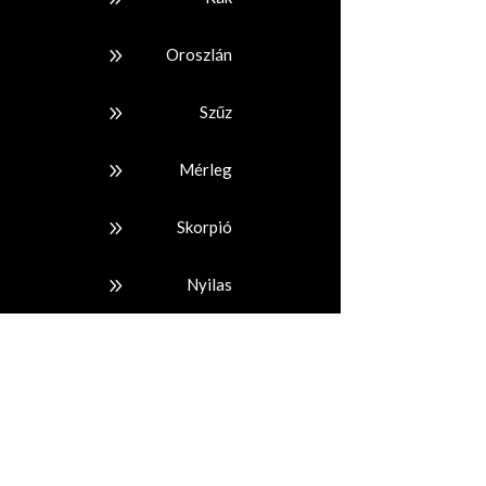
9
Oroszlán
9
Szűz
9
Mérleg
9
Skorpió
9
Nyilas