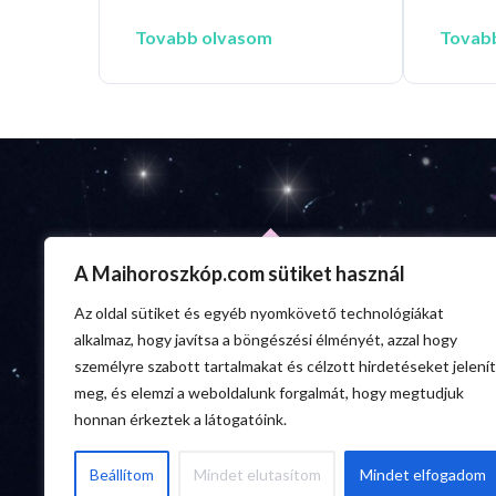
Tovabb olvasom
Tovab
A Maihoroszkóp.com sütiket használ
Az oldal sütiket és egyéb nyomkövető technológiákat
alkalmaz, hogy javítsa a böngészési élményét, azzal hogy
személyre szabott tartalmakat és célzott hirdetéseket jelenít
meg, és elemzi a weboldalunk forgalmát, hogy megtudjuk
honnan érkeztek a látogatóink.
Beállítom
Mindet elutasítom
Mindet elfogadom