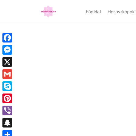
Főoldal
Horoszkópok
Facebook
Messenger
X
Gmail
Skype
Pinterest
Viber
Snapchat