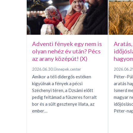
Adventi fények egy nem is
Aratás,
olyan nehéz év után? Pécs
időjósl
az arany középút! (X)
hagyom
2026.06.30.
Ünnepek.center
2026.06.2
Amikor a téli didergős estéken
Péter-Pál
kigyúlnak a fények a pécsi
aratás h
Széchenyi téren, a Dzsámi előtt
Ismerd me
pedig feltámad a fűszeres forralt
magyar n
bor és a sült gesztenye illata, az
időjóslás
ember…
Péter-nap