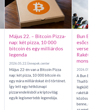
Május 22. – Bitcoin Pizza-
Bun Bang Fai –
nap: két pizza, 10 000
esőcsináló házi
bitcoin és egy milliárdos
versenye, avag
legenda
Rakétafesztivál
monszunért
2026.05.22.
Ünnepek.center
Május 22-én van a Bitcoin Pizza
2026.05.15.
Ünnepek.c
nap: két pizza, 10 000 bitcoin és
A Bun Bang Fai raké
egy mára milliárdokat érő történet.
Thaiföld és Laosz eg
Így lett egy hétköznapi
legkülönösebb esőhí
pizzarendelésből a kriptovilág
rakéták, mítoszok, t
egyik legismertebb legendája.
közösségi rítusok ta
benne, miközben egés
az eget, hogy…