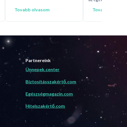
Tovabb olvasom
Tovabb olvaso
Partnereink
Ünnepek.center
Biztosításszakértő.com
Egészségmagazin.com
Hitelszakértő.com