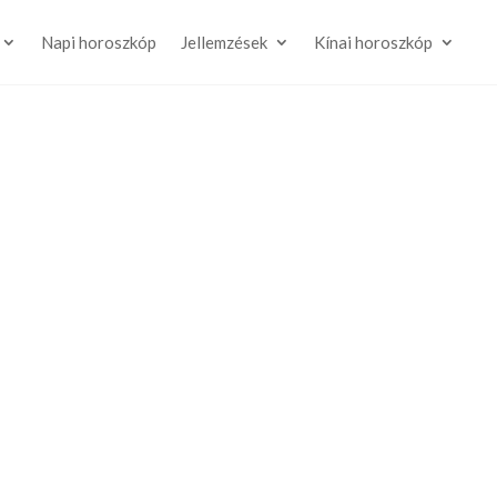
Napi horoszkóp
Jellemzések
Kínai horoszkóp