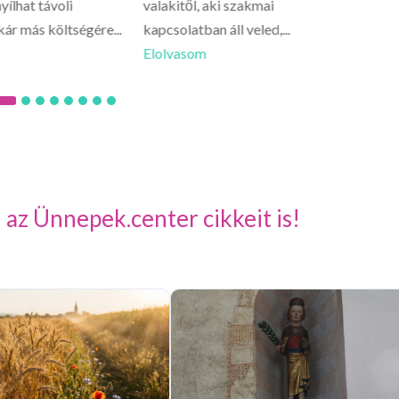
yílhat távoli
valakitől, aki szakmai
lelked 
kár más költségére...
kapcsolatban áll veled,...
csínyre.
Elolvasom
Elolva
 az Ünnepek.center cikkeit is!