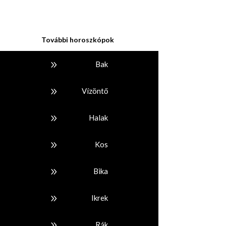
További horoszkópok
9
Bak
9
Vízöntő
9
Halak
9
Kos
9
Bika
9
Ikrek
9
Rák