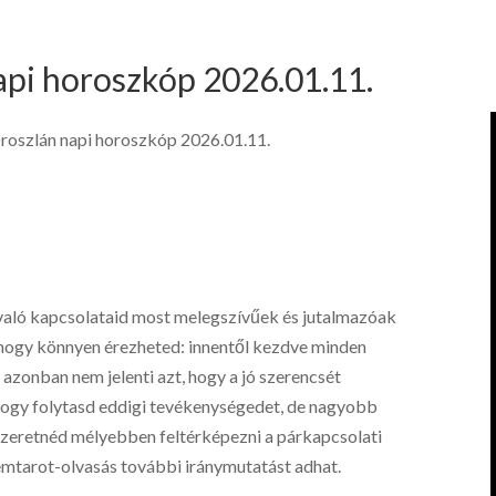
api horoszkóp 2026.01.11.
roszlán napi horoszkóp 2026.01.11.
való kapcsolataid most melegszívűek és jutalmazóak
, hogy könnyen érezheted: innentől kezdve minden
 azonban nem jelenti azt, hogy a jó szerencsét
hogy folytasd eddigi tevékenységedet, de nagyobb
zeretnéd mélyebben feltérképezni a párkapcsolati
emtarot-olvasás további iránymutatást adhat.