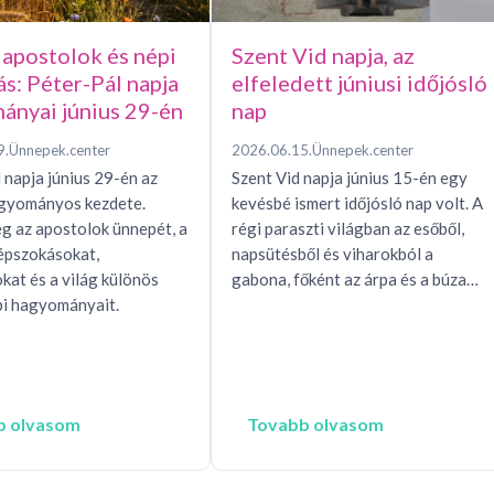
 apostolok és népi
Szent Vid napja, az
ás: Péter-Pál napja
elfeledett júniusi időjósló
ányai június 29-én
nap
9.
Ünnepek.center
2026.06.15.
Ünnepek.center
 napja június 29-én az
Szent Vid napja június 15-én egy
agyományos kezdete.
kevésbé ismert időjósló nap volt. A
g az apostolok ünnepét, a
régi paraszti világban az esőből,
épszokásokat,
napsütésből és viharokból a
okat és a világ különös
gabona, főként az árpa és a búza…
i hagyományait.
b olvasom
Tovabb olvasom