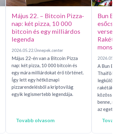
Május 22. – Bitcoin Pizza-
Bun Bang Fai –
nap: két pizza, 10 000
esőcsináló házi
bitcoin és egy milliárdos
versenye, avag
legenda
Rakétafesztivál
monszunért
2026.05.22.
Ünnepek.center
Május 22-én van a Bitcoin Pizza
2026.05.15.
Ünnepek.c
nap: két pizza, 10 000 bitcoin és
A Bun Bang Fai raké
egy mára milliárdokat érő történet.
Thaiföld és Laosz eg
Így lett egy hétköznapi
legkülönösebb esőhí
pizzarendelésből a kriptovilág
rakéták, mítoszok, t
egyik legismertebb legendája.
közösségi rítusok ta
benne, miközben egés
az eget, hogy…
Tovabb olvasom
Tovabb olvaso