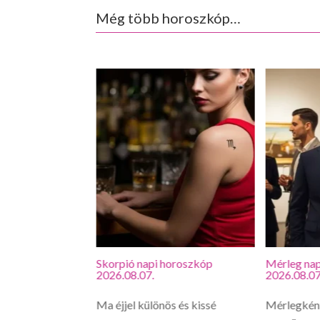
Még több horoszkóp…
roszkóp
Skorpió napi horoszkóp
Mérleg nap
2026.08.07.
2026.08.07
vagy, hirtelen
Ma éjjel különös és kissé
Mérlegként