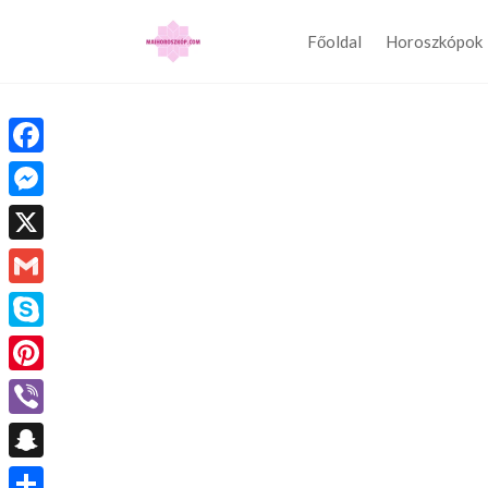
Főoldal
Horoszkópok
Facebook
Messenger
X
Gmail
Skype
Pinterest
Viber
Snapchat