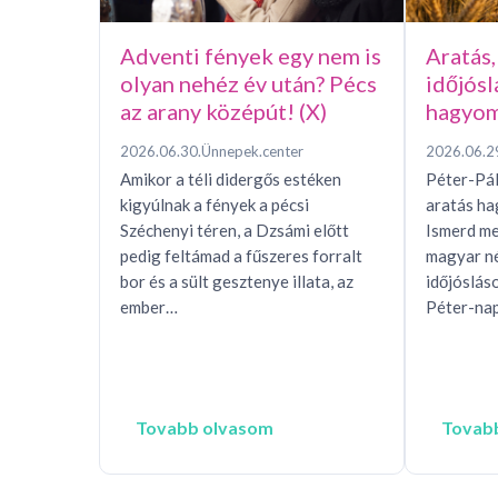
Adventi fények egy nem is
Aratás,
olyan nehéz év után? Pécs
időjósl
az arany középút! (X)
hagyom
2026.06.30.
Ünnepek.center
2026.06.2
Amikor a téli didergős estéken
Péter-Pál
kigyúlnak a fények a pécsi
aratás h
Széchenyi téren, a Dzsámi előtt
Ismerd me
pedig feltámad a fűszeres forralt
magyar n
bor és a sült gesztenye illata, az
időjóslás
ember…
Péter-nap
Tovabb olvasom
Tovab