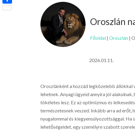
Ossza
meg
Oroszlán n
Főoldal
|
Oroszlán
|
O
2026.01.11.
Oroszlánként a hozzád legközelebb állókkal 
lehetnek. Anyagi ügyeid annyira jól alakulnak
tökéletes lesz. Ez az optimizmus és lelkesedés
természetesnek veszed. Inkább arra ad erőt, 
nyugalommal és kiegyensúlyozottsággal. Ha s
lehetőségeidet, egy személyre szabott szerel