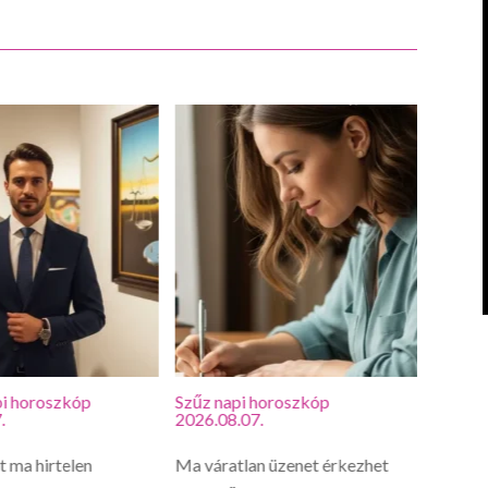
i horoszkóp
Szűz napi horoszkóp
Oroszl
.
2026.08.07.
2026.0
 ma hirtelen
Ma váratlan üzenet érkezhet
Oroszl