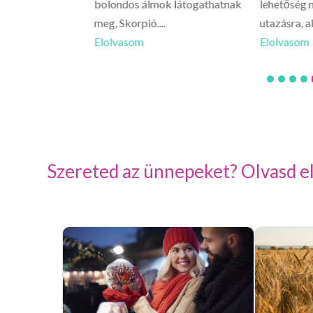
 érezhetsz egy
bolondos álmok látogathatnak
lehetőség n
meg, Skorpió....
utazásra, a
Elolvasom
Elolvasom
Szereted az ünnepeket? Olvasd el