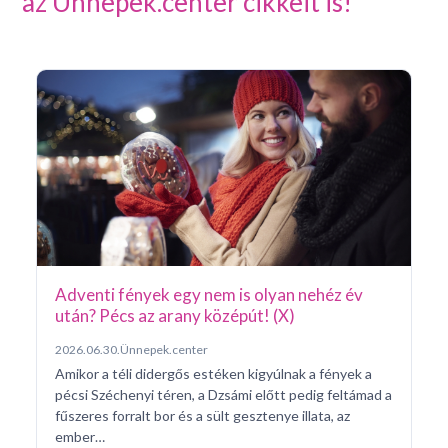
az Ünnepek.center cikkeit is!
Ar
Pá
20
Pé
ke
né
na
Adventi fények egy nem is olyan nehéz év
után? Pécs az arany középút! (X)
2026.06.30.
Ünnepek.center
Amikor a téli didergős estéken kigyúlnak a fények a
pécsi Széchenyi téren, a Dzsámi előtt pedig feltámad a
fűszeres forralt bor és a sült gesztenye illata, az
ember…