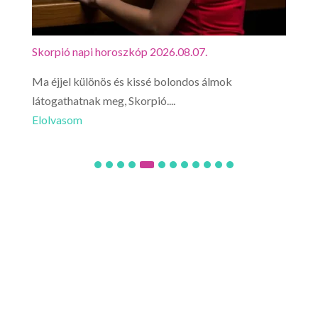
Skorpió napi horoszkóp 2026.08.07.
Mérl
Ma éjjel különös és kissé bolondos álmok
Mérl
látogathatnak meg, Skorpió....
utaz
Elolvasom
Elo