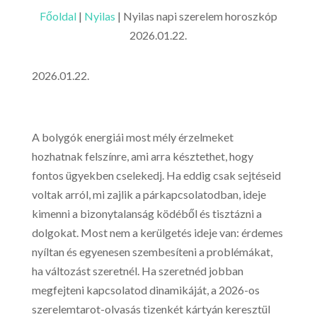
Főoldal
|
Nyilas
|
Nyilas napi szerelem horoszkóp
2026.01.22.
2026.01.22.
A bolygók energiái most mély érzelmeket
hozhatnak felszínre, ami arra késztethet, hogy
fontos ügyekben cselekedj. Ha eddig csak sejtéseid
voltak arról, mi zajlik a párkapcsolatodban, ideje
kimenni a bizonytalanság ködéből és tisztázni a
dolgokat. Most nem a kerülgetés ideje van: érdemes
nyíltan és egyenesen szembesíteni a problémákat,
ha változást szeretnél. Ha szeretnéd jobban
megfejteni kapcsolatod dinamikáját, a 2026-os
szerelemtarot-olvasás tizenkét kártyán keresztül