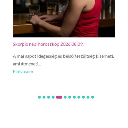
Skorpió napi horoszkóp 2026.08.09.
Mérl
g
A mai napot idegesség és belső feszültség kísérheti,
Ma a
ami átmeneti...
félt
Elolvasom
Elo