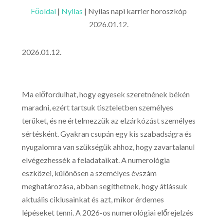
Főoldal
|
Nyilas
|
Nyilas napi karrier horoszkóp
2026.01.12.
2026.01.12.
Ma előfordulhat, hogy egyesek szeretnének békén
maradni, ezért tartsuk tiszteletben személyes
terüket, és ne értelmezzük az elzárkózást személyes
sértésként. Gyakran csupán egy kis szabadságra és
nyugalomra van szükségük ahhoz, hogy zavartalanul
elvégezhessék a feladataikat. A numerológia
eszközei, különösen a személyes évszám
meghatározása, abban segíthetnek, hogy átlássuk
aktuális ciklusainkat és azt, mikor érdemes
lépéseket tenni. A 2026-os numerológiai előrejelzés