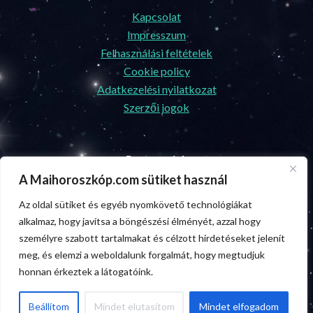
Kapcsolat
Impresszum
Felhasználási feltételek
Cookie policy
Adatkezelési nyilatkozat
Szerzői jogok
Partnereink
A Maihoroszkóp.com sütiket használ
Ünnepek.center
Az oldal sütiket és egyéb nyomkövető technológiákat
Biztosításszakértő.com
alkalmaz, hogy javítsa a böngészési élményét, azzal hogy
személyre szabott tartalmakat és célzott hirdetéseket jelenít
Egészségmagazin.com
meg, és elemzi a weboldalunk forgalmát, hogy megtudjuk
Facebook
Messenger
X
Gmail
Skype
Hitelszakértő.com
honnan érkeztek a látogatóink.
Pinterest
Viber
Snapchat
Beállítom
Mindet elutasítom
Mindet elfogadom