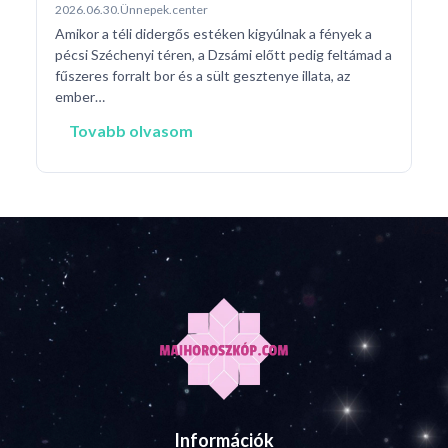
2026.06.30.
Ünnepek.center
Amikor a téli didergős estéken kigyúlnak a fények a
pécsi Széchenyi téren, a Dzsámi előtt pedig feltámad a
fűszeres forralt bor és a sült gesztenye illata, az
ember…
Tovabb olvasom
Információk