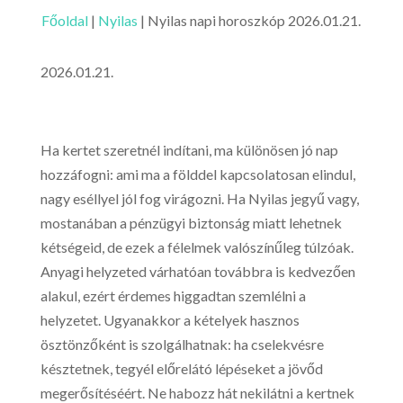
Főoldal
|
Nyilas
|
Nyilas napi horoszkóp 2026.01.21.
2026.01.21.
Ha kertet szeretnél indítani, ma különösen jó nap
hozzáfogni: ami ma a földdel kapcsolatosan elindul,
nagy eséllyel jól fog virágozni. Ha Nyilas jegyű vagy,
mostanában a pénzügyi biztonság miatt lehetnek
kétségeid, de ezek a félelmek valószínűleg túlzóak.
Anyagi helyzeted várhatóan továbbra is kedvezően
alakul, ezért érdemes higgadtan szemlélni a
helyzetet. Ugyanakkor a kételyek hasznos
ösztönzőként is szolgálhatnak: ha cselekvésre
késztetnek, tegyél előrelátó lépéseket a jövőd
megerősítéséért. Ne habozz hát nekilátni a kertnek