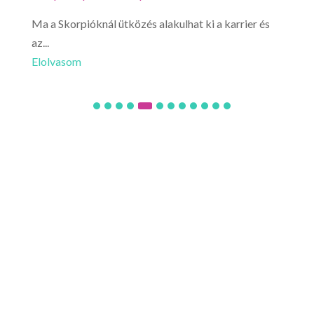
Ma a Skorpióknál ütközés alakulhat ki a karrier és
Mér
az...
érez
Elolvasom
Elo