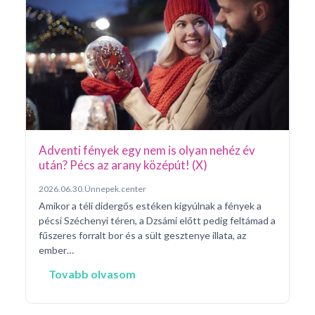
Ar
Pá
20
Pé
ke
né
na
Adventi fények egy nem is olyan nehéz év
után? Pécs az arany középút! (X)
2026.06.30.
Ünnepek.center
Amikor a téli didergős estéken kigyúlnak a fények a
pécsi Széchenyi téren, a Dzsámi előtt pedig feltámad a
fűszeres forralt bor és a sült gesztenye illata, az
ember…
Tovabb olvasom