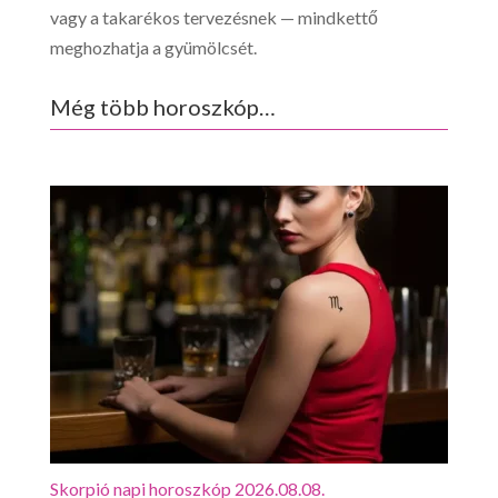
vagy a takarékos tervezésnek — mindkettő
meghozhatja a gyümölcsét.
Még több horoszkóp…
Skorpió napi horoszkóp 2026.08.08.
Mérl