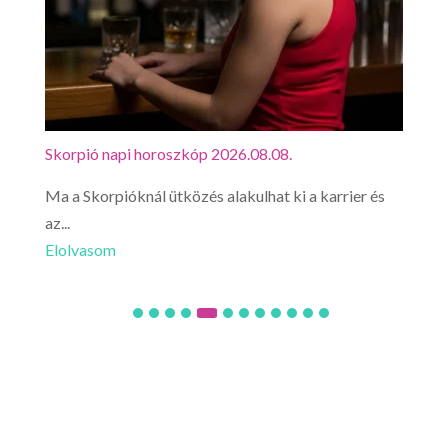
Skorpió napi horoszkóp 2026.08.08.
Mérl
Ma a Skorpióknál ütközés alakulhat ki a karrier és
Mér
az...
érez
Elolvasom
Elo