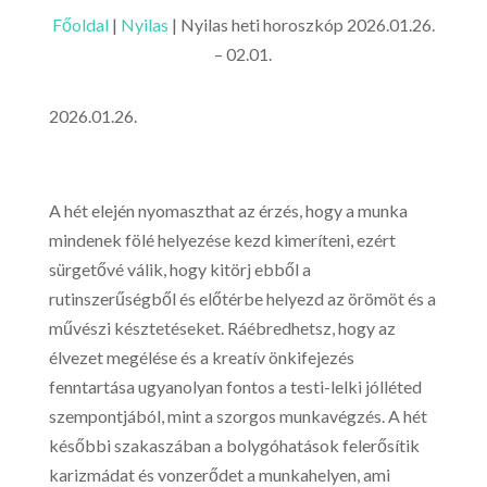
Főoldal
|
Nyilas
|
Nyilas heti horoszkóp 2026.01.26.
– 02.01.
2026.01.26.
A hét elején nyomaszthat az érzés, hogy a munka
mindenek fölé helyezése kezd kimeríteni, ezért
sürgetővé válik, hogy kitörj ebből a
rutinszerűségből és előtérbe helyezd az örömöt és a
művészi késztetéseket. Ráébredhetsz, hogy az
élvezet megélése és a kreatív önkifejezés
fenntartása ugyanolyan fontos a testi-lelki jólléted
szempontjából, mint a szorgos munkavégzés. A hét
későbbi szakaszában a bolygóhatások felerősítik
karizmádat és vonzerődet a munkahelyen, ami