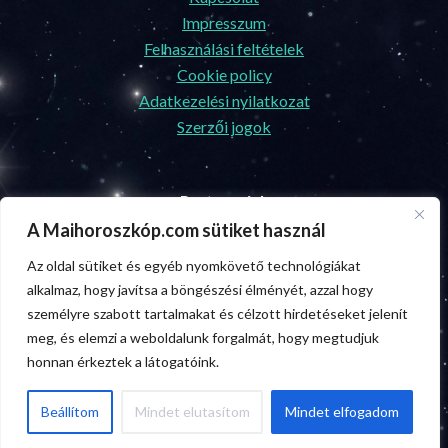
Impresszum
Felhasználási feltételek
Cookie policy
Adatkezelési nyilatkozat
Szerzői jogok
Partnereink
A Maihoroszkóp.com sütiket használ
Ünnepek.center
Az oldal sütiket és egyéb nyomkövető technológiákat
Biztosításszakértő.com
alkalmaz, hogy javítsa a böngészési élményét, azzal hogy
személyre szabott tartalmakat és célzott hirdetéseket jelenít
Egészségmagazin.com
meg, és elemzi a weboldalunk forgalmát, hogy megtudjuk
Facebook
Messenger
X
Gmail
Skype
Hitelszakértő.com
honnan érkeztek a látogatóink.
Pinterest
Viber
Snapchat
Beállítom
Mindet elutasítom
Mindet elfogadom
Ossza
meg