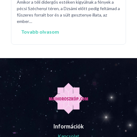
Amikor a téli didergős estéken kigyúlnak a fények a
pécsi Széchenyi téren, a Dzsámi előtt pedig feltámad a
fűszeres forralt bor és a sült gesztenye illata, az
ember…
Tovabb olvasom
Információk
Kapcsolat