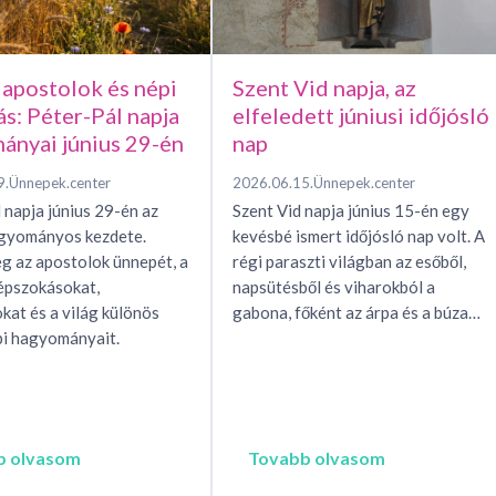
 apostolok és népi
Szent Vid napja, az
ás: Péter-Pál napja
elfeledett júniusi időjósló
ányai június 29-én
nap
9.
Ünnepek.center
2026.06.15.
Ünnepek.center
 napja június 29-én az
Szent Vid napja június 15-én egy
agyományos kezdete.
kevésbé ismert időjósló nap volt. A
g az apostolok ünnepét, a
régi paraszti világban az esőből,
épszokásokat,
napsütésből és viharokból a
okat és a világ különös
gabona, főként az árpa és a búza…
i hagyományait.
b olvasom
Tovabb olvasom