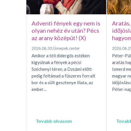
Adventi fények egy nem is
Aratás,
olyan nehéz év után? Pécs
időjósl
az arany középút! (X)
hagyom
2026.06.30.
Ünnepek.center
2026.06.2
Amikor a téli didergős estéken
Péter-Pál
kigyúlnak a fények a pécsi
aratás h
Széchenyi téren, a Dzsámi előtt
Ismerd me
pedig feltámad a fűszeres forralt
magyar n
bor és a sült gesztenye illata, az
időjóslás
ember…
Péter-nap
Tovabb olvasom
Tovab