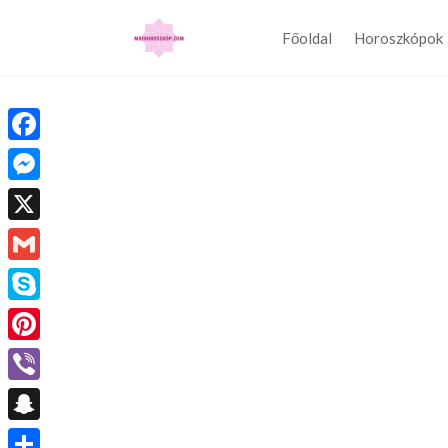
Főoldal
Horoszkópok
Facebook
Messenger
X
Gmail
Skype
Pinterest
Viber
Snapchat