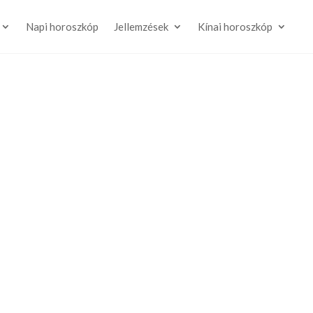
Napi horoszkóp
Jellemzések
Kínai horoszkóp