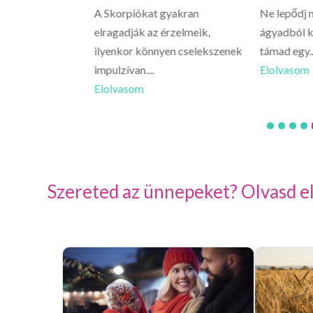
 vissza a napodra,
A Skorpiókat gyakran
Ne lepődj 
plementét nézed
elragadják az érzelmeik,
ágyadból k
ilyenkor könnyen cselekszenek
támad egy..
impulzívan....
Elolvasom
Elolvasom
Szereted az ünnepeket? Olvasd el