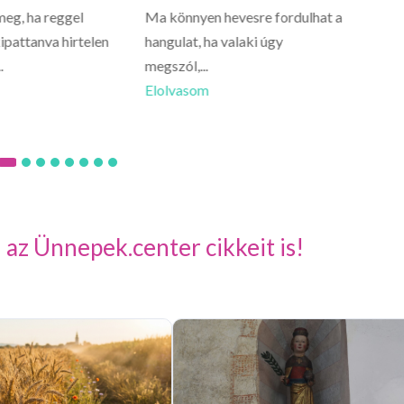
meg, ha reggel
Ma könnyen hevesre fordulhat a
Oroszlá
ipattanva hirtelen
hangulat, ha valaki úgy
ne vigy
.
megszól,...
Előfordu
Elolvasom
Elolva
 az Ünnepek.center cikkeit is!