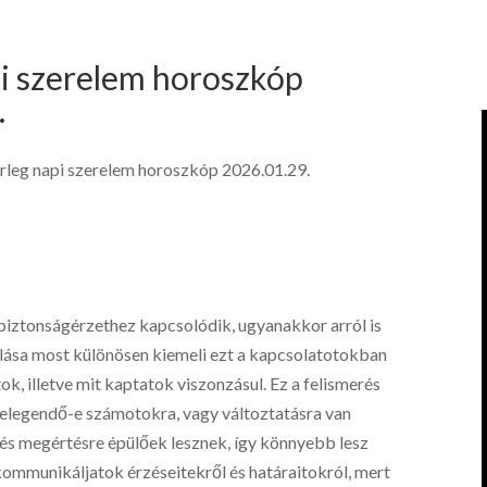
i szerelem horoszkóp
.
leg napi szerelem horoszkóp 2026.01.29.
biztonságérzethez kapcsolódik, ugyanakkor arról is
állása most különösen kiemeli ezt a kapcsolatotokban
tok, illetve mit kaptatok viszonzásul. Ez a felismerés
ez elegendő-e számotokra, vagy változtatásra van
és megértésre épülőek lesznek, így könnyebb lesz
 kommunikáljatok érzéseitekről és határaitokról, mert