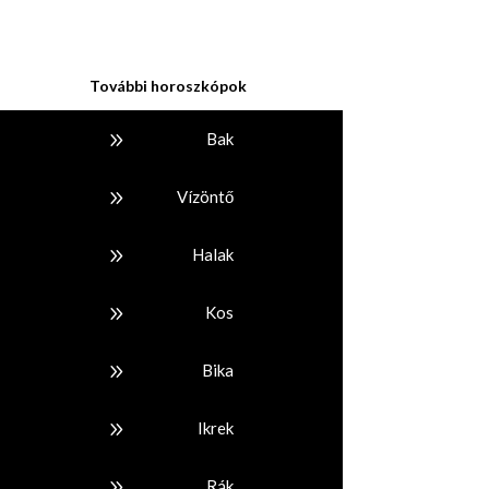
További horoszkópok
9
Bak
9
Vízöntő
9
Halak
9
Kos
9
Bika
9
Ikrek
9
Rák