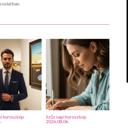
pcsolatban.
i horoszkóp
Szűz napi horoszkóp
Oroszl
.
2026.08.06.
2026.0