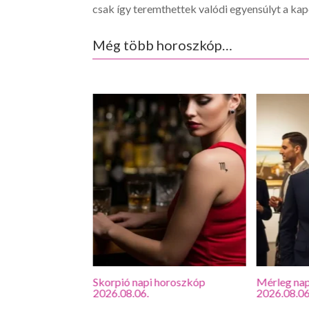
csak így teremthettek valódi egyensúlyt a ka
Még több horoszkóp…
roszkóp
Skorpió napi horoszkóp
Mérleg nap
2026.08.06.
2026.08.06