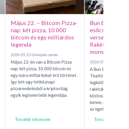
Május 22. – Bitcoin Pizza-
Bun Bang Fai –
nap: két pizza, 10 000
esőcsináló házi
bitcoin és egy milliárdos
versenye, avag
legenda
Rakétafesztivál
monszunért
2026.05.22.
Ünnepek.center
Május 22-én van a Bitcoin Pizza
2026.05.15.
Ünnepek.c
nap: két pizza, 10 000 bitcoin és
A Bun Bang Fai raké
egy mára milliárdokat érő történet.
Thaiföld és Laosz eg
Így lett egy hétköznapi
legkülönösebb esőhí
pizzarendelésből a kriptovilág
rakéták, mítoszok, t
egyik legismertebb legendája.
közösségi rítusok ta
benne, miközben egés
az eget, hogy…
Tovabb olvasom
Tovabb olvaso