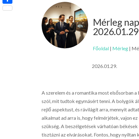
Ossza
meg
Mérleg nap
2026.01.29
Főoldal
|
Mérleg
|
Mér
2026.01.29.
A szerelem és a romantika most elsősorban a 
szól, mit tudtok egymásért tenni. A bolygók 
rejlő aspektust, és rávilágít arra, mennyit adta
alkalmat ad arra is, hogy felmérjétek, vajon 
szükség. A beszélgetések várhatóan békések 
tisztázni az elvárásokat. Fontos, hogy nyíltan