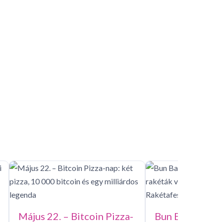
..
hirt
Elolvasom
som
El
Május 22. – Bitcoin Pizza-
Bun Bang Fai –