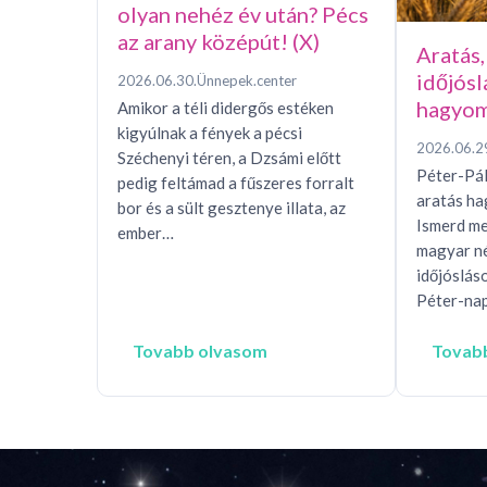
olyan nehéz év után? Pécs
az arany középút! (X)
Aratás,
időjósl
2026.06.30.
Ünnepek.center
hagyom
Amikor a téli didergős estéken
kigyúlnak a fények a pécsi
2026.06.2
Széchenyi téren, a Dzsámi előtt
Péter-Pál
pedig feltámad a fűszeres forralt
aratás h
bor és a sült gesztenye illata, az
Ismerd me
ember…
magyar n
időjóslás
Péter-nap
Tovabb olvasom
Tovab