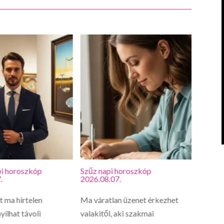
i horoszkóp
Szűz napi horoszkóp
Oroszl
.
2026.08.07.
2026.0
 ma hirtelen
Ma váratlan üzenet érkezhet
Oroszl
yílhat távoli
valakitől, aki szakmai
lelked 