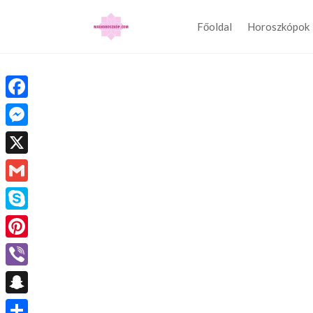
Főoldal
Horoszkópok
Facebook
Messenger
X
Gmail
Skype
Pinterest
Viber
Snapchat