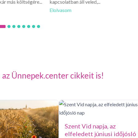
kár más költségére...
kapcsolatban áll veled,...
csínyre.
Elolvasom
Elolva
 az Ünnepek.center cikkeit is!
Szent Vid napja, az
elfeledett júniusi időjósló