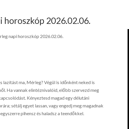
i horoszkóp 2026.02.06.
leg napi horoszkóp 2026.02.06.
s lazítást ma, Mérleg? Végül is időnként neked is
ből. Ha vannak elintéznivalóid, előbb szervezd meg
ikapcsolódást. Kényeztesd magad egy délutáni
orára; sétálj egyet lassan, vagy engedj meg magadnak
egyszerre pihensz és haladsz a teendőkkel.