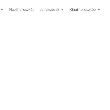
Napi horoszkóp
Jellemzések
Kínai horoszkóp