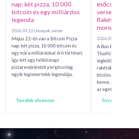
nap: két pizza, 10 000
esőcsináló házi
bitcoin és egy milliárdos
versenye, avag
legenda
Rakétafesztivál
monszunért
2026.05.22.
Ünnepek.center
Május 22-én van a Bitcoin Pizza
2026.05.15.
Ünnepek.c
nap: két pizza, 10 000 bitcoin és
A Bun Bang Fai raké
egy mára milliárdokat érő történet.
Thaiföld és Laosz eg
Így lett egy hétköznapi
legkülönösebb esőhí
pizzarendelésből a kriptovilág
rakéták, mítoszok, t
egyik legismertebb legendája.
közösségi rítusok ta
benne, miközben egés
az eget, hogy…
Tovabb olvasom
Tovabb olvaso