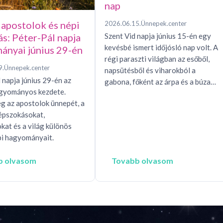
nap
 apostolok és népi
2026.06.15.
Ünnepek.center
Szent Vid napja június 15-én egy
ás: Péter-Pál napja
kevésbé ismert időjósló nap volt. A
ányai június 29-én
régi paraszti világban az esőből,
9.
Ünnepek.center
napsütésből és viharokból a
 napja június 29-én az
gabona, főként az árpa és a búza…
agyományos kezdete.
g az apostolok ünnepét, a
épszokásokat,
okat és a világ különös
i hagyományait.
b olvasom
Tovabb olvasom