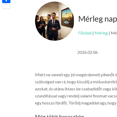
Ossza
meg
Mérleg nap
Főoldal
|
Mérleg
|
Mér
2026.02.06.
Miért ne vennél egy jól megérdemelt pihenőt é
szükséged van rá, hogy kiszállj a mókuskerék
azokat, és utána iktass be szabadidőt vagy k
szundítással vagy rendelj valami finomat vacs
egy hosszú fürdőt. Törődj magaddal úgy, hogy 
Még több horoszkóp…