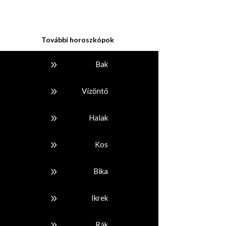
További horoszkópok
9
Bak
9
Vízöntő
9
Halak
9
Kos
9
Bika
9
Ikrek
9
Rák