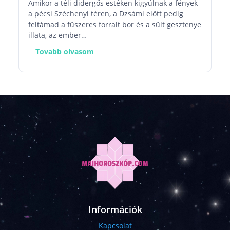
Amikor a téli didergős estéken kigyúlnak a fények
a pécsi Széchenyi téren, a Dzsámi előtt pedig
feltámad a fűszeres forralt bor és a sült gesztenye
illata, az ember…
Tovabb olvasom
Információk
Kapcsolat