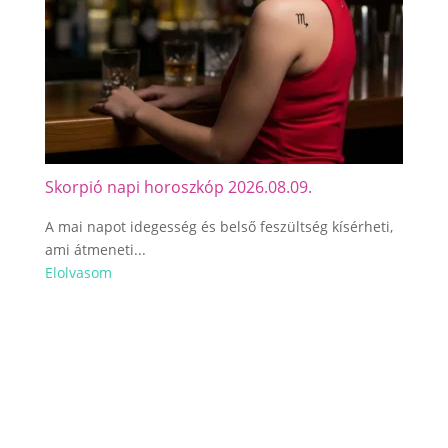
Skorpió napi horoszkóp 2026.08.09.
Mérle
A mai napot idegesség és belső feszültség kísérheti,
Ma a M
ami átmeneti...
féltéke
Elolvasom
Elolva