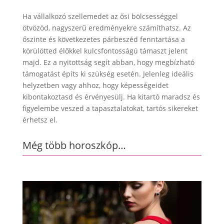
Ha vállalkozó szellemedet az ősi bölcsességgel
ötvözöd, nagyszerű eredményekre számíthatsz. Az
őszinte és következetes párbeszéd fenntartása a
körülötted élőkkel kulcsfontosságú támaszt jelent
majd. Ez a nyitottság segít abban, hogy megbízható
támogatást építs ki szükség esetén. Jelenleg ideális
helyzetben vagy ahhoz, hogy képességeidet
kibontakoztasd és érvényesülj. Ha kitartó maradsz és
figyelembe veszed a tapasztalatokat, tartós sikereket
érhetsz el.
Még több horoszkóp…