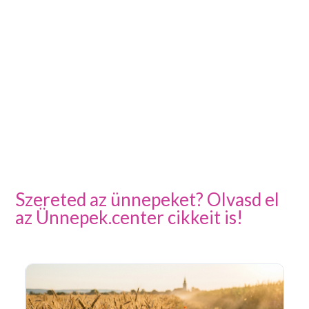
Szereted az ünnepeket? Olvasd el
az Ünnepek.center cikkeit is!
Sz
n