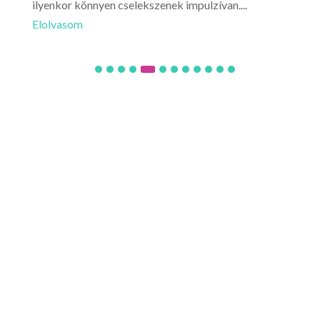
.
hirtelen támad egy...
Elolvasom