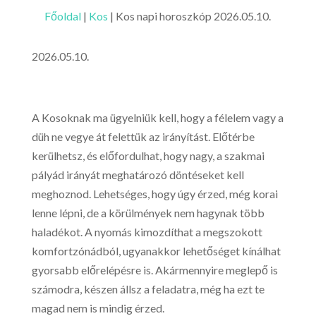
Főoldal
|
Kos
|
Kos napi horoszkóp 2026.05.10.
2026.05.10.
A Kosoknak ma ügyelniük kell, hogy a félelem vagy a
düh ne vegye át felettük az irányítást. Előtérbe
kerülhetsz, és előfordulhat, hogy nagy, a szakmai
pályád irányát meghatározó döntéseket kell
meghoznod. Lehetséges, hogy úgy érzed, még korai
lenne lépni, de a körülmények nem hagynak több
haladékot. A nyomás kimozdíthat a megszokott
komfortzónádból, ugyanakkor lehetőséget kínálhat
gyorsabb előrelépésre is. Akármennyire meglepő is
számodra, készen állsz a feladatra, még ha ezt te
magad nem is mindig érzed.