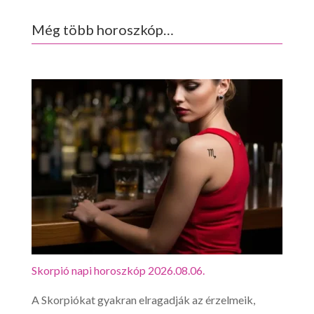
Még több horoszkóp…
Mérleg napi horoszkóp 2026.08.06.
ik,
Ne lepődj meg, ha reggel ágyadból kipattanva