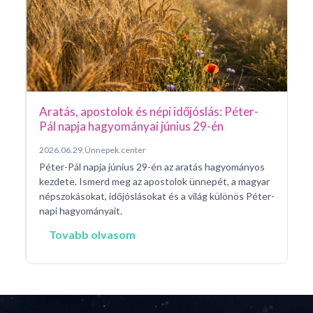
20
Sz
id
na
a 
Aratás, apostolok és népi időjóslás: Péter-
Pál napja hagyományai június 29-én
2026.06.29.
Ünnepek.center
Péter-Pál napja június 29-én az aratás hagyományos
d a
kezdete. Ismerd meg az apostolok ünnepét, a magyar
népszokásokat, időjóslásokat és a világ különös Péter-
napi hagyományait.
Tovabb olvasom