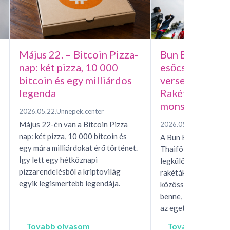
Május 22. – Bitcoin Pizza-
Bun Bang Fai –
nap: két pizza, 10 000
esőcsináló házi
bitcoin és egy milliárdos
versenye, avag
legenda
Rakétafesztivál
monszunért
2026.05.22.
Ünnepek.center
Május 22-én van a Bitcoin Pizza
2026.05.15.
Ünnepek.c
nap: két pizza, 10 000 bitcoin és
A Bun Bang Fai raké
egy mára milliárdokat érő történet.
Thaiföld és Laosz eg
Így lett egy hétköznapi
legkülönösebb esőhí
pizzarendelésből a kriptovilág
rakéták, mítoszok, t
egyik legismertebb legendája.
közösségi rítusok ta
benne, miközben egés
az eget, hogy…
Tovabb olvasom
Tovabb olvaso