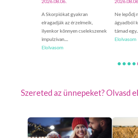
2026.08.06.
2026.08.06
 vissza a napodra,
A Skorpiókat gyakran
Ne lepődj 
plementét nézed
elragadják az érzelmeik,
ágyadból k
ilyenkor könnyen cselekszenek
támad egy..
impulzívan....
Elolvasom
Elolvasom
Szereted az ünnepeket? Olvasd el