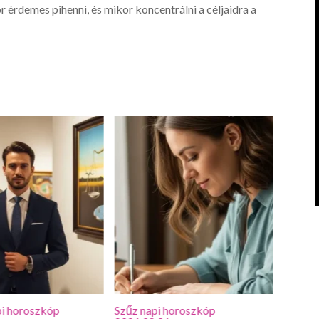
 érdemes pihenni, és mikor koncentrálni a céljaidra a
i horoszkóp
Szűz napi horoszkóp
Oroszl