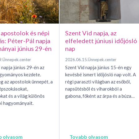
 apostolok és népi
Szent Vid napja, az
ás: Péter-Pál napja
elfeledett júniusi időjósló
ányai június 29-én
nap
9.
Ünnepek.center
2026.06.15.
Ünnepek.center
 napja június 29-én az
Szent Vid napja június 15-én egy
agyományos kezdete.
kevésbé ismert időjósló nap volt. A
g az apostolok ünnepét, a
régi paraszti világban az esőből,
épszokásokat,
napsütésből és viharokból a
okat és a világ különös
gabona, főként az árpa és a búza…
i hagyományait.
b olvasom
Tovabb olvasom