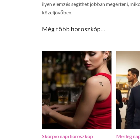
ilyen elemzés segíthet jobban megérteni, mikor
közeljövőben.
Még több horoszkóp…
roszkóp
Skorpió napi horoszkóp
Mérleg nap