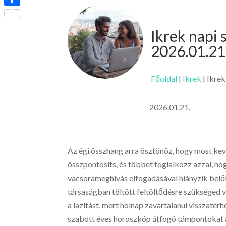
Ossza
meg
Ikrek napi
2026.01.21
Főoldal
|
Ikrek
|
Ikrek
2026.01.21.
Az égi összhang arra ösztönöz, hogy most kev
összpontosíts, és többet foglalkozz azzal, ho
vacsorameghívás elfogadásával hiányzik belől
társaságban töltött feltöltődésre szükséged 
a lazítást, mert holnap zavartalanul visszaté
szabott éves horoszkóp átfogó támpontokat ad