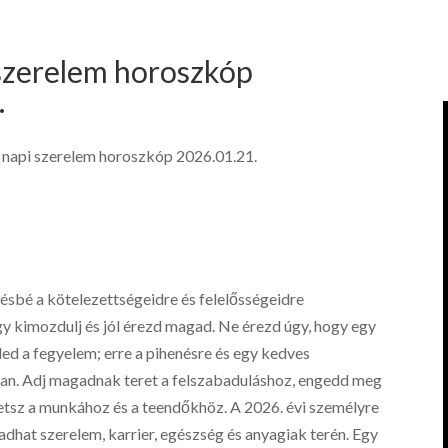
 szerelem horoszkóp
.
 napi szerelem horoszkóp 2026.01.21.
ésbé a kötelezettségeidre és felelősségeidre
gy kimozdulj és jól érezd magad. Ne érezd úgy, hogy egy
ed a fegyelem; erre a pihenésre és egy kedves
van. Adj magadnak teret a felszabaduláshoz, engedd meg
rhetsz a munkához és a teendőkhöz. A 2026. évi személyre
hat szerelem, karrier, egészség és anyagiak terén. Egy