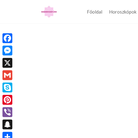
Főoldal
Horoszkópok
Facebook
Messenger
X
Gmail
Skype
Pinterest
Viber
Snapchat