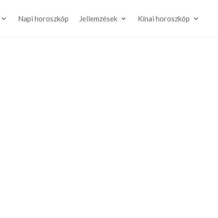
Napi horoszkóp
Jellemzések
Kínai horoszkóp