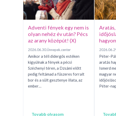
Adventi fények egy nem is
Aratás,
olyan nehéz év után? Pécs
időjósl
az arany középút! (X)
hagyom
2026.06.30.
Ünnepek.center
2026.06.2
Amikor a téli didergős estéken
Péter-Pál
kigyúlnak a fények a pécsi
aratás h
Széchenyi téren, a Dzsámi előtt
Ismerd me
pedig feltámad a fűszeres forralt
magyar n
bor és a sült gesztenye illata, az
időjóslás
ember…
Péter-nap
Tovabb olvasom
Tovab