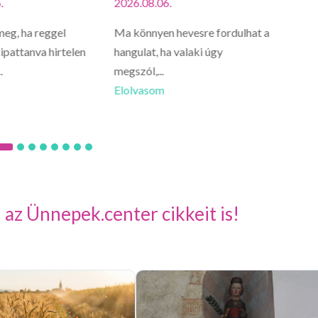
.
2026.08.06.
2026.0
meg, ha reggel
Ma könnyen hevesre fordulhat a
Oroszlá
ipattanva hirtelen
hangulat, ha valaki úgy
ne vigy
.
megszól,...
Előfordu
Elolvasom
Elolva
 az Ünnepek.center cikkeit is!