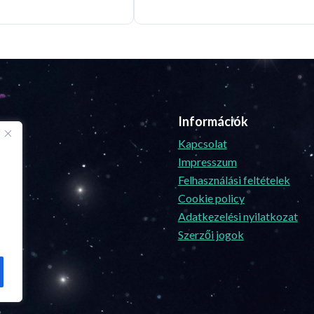
Információk
Kapcsolat
Impresszum
Felhasználási feltételek
Cookie policy
Adatkezelési nyilatkozat
Szerzői jogok