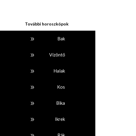
További horoszkópok
9
Bak
9
Vízöntő
9
Halak
9
Kos
9
Bika
9
Ikrek
9
Rák