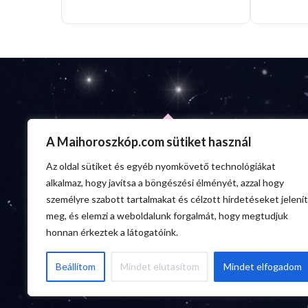
A Maihoroszkóp.com sütiket használ
Az oldal sütiket és egyéb nyomkövető technológiákat
alkalmaz, hogy javítsa a böngészési élményét, azzal hogy
személyre szabott tartalmakat és célzott hirdetéseket jelenít
meg, és elemzi a weboldalunk forgalmát, hogy megtudjuk
honnan érkeztek a látogatóink.
Beállítom
Mindet elutasítom
Mindet elfogadom