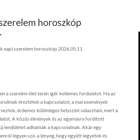
 szerelem horoszkóp
.
k napi szerelem horoszkóp 2026.05.11.
n a szerelmi élet terén ígér kellemes fordulatot. Ha az
rultnak éreztétek a kapcsolatot, a mai események
rveztek, érdemes különleges helyszínt választani, mert a
atot. A közös élmények és az egymásra fordított
 új lendületet adhatnak a kapcsolatnak. Akár egy
mról legyen szó, a lényeg, hogy együtt legyetek és