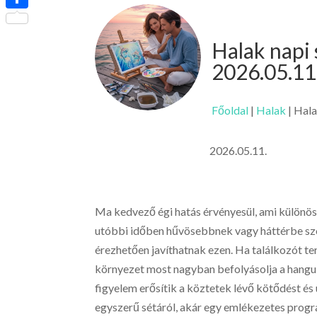
Ossza
meg
Halak napi
2026.05.11
Főoldal
|
Halak
|
Hala
2026.05.11.
Ma kedvező égi hatás érvényesül, ami különöse
utóbbi időben hűvösebbnek vagy háttérbe szo
érezhetően javíthatnak ezen. Ha találkozót te
környezet most nagyban befolyásolja a hangul
figyelem erősítik a köztetek lévő kötődést és
egyszerű sétáról, akár egy emlékezetes progra