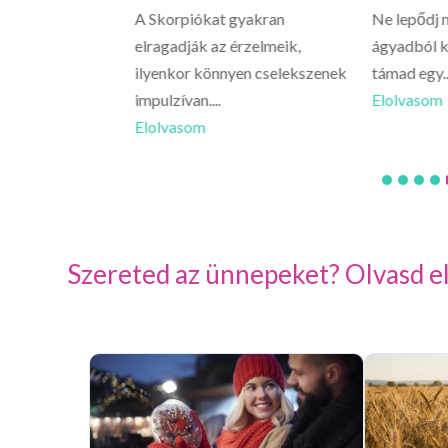
 vissza a napodra,
A Skorpiókat gyakran
Ne lepődj 
plementét nézed
elragadják az érzelmeik,
ágyadból k
ilyenkor könnyen cselekszenek
támad egy..
impulzívan....
Elolvasom
Elolvasom
Szereted az ünnepeket? Olvasd el