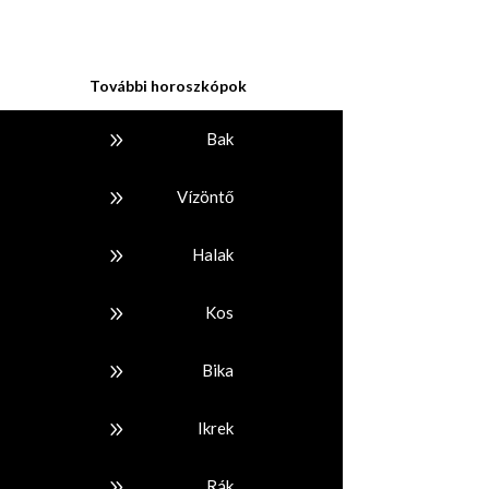
További horoszkópok
9
Bak
9
Vízöntő
9
Halak
9
Kos
9
Bika
9
Ikrek
9
Rák