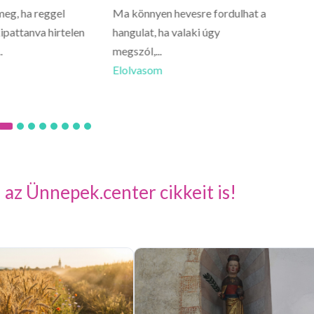
meg, ha reggel
Ma könnyen hevesre fordulhat a
Oroszlá
ipattanva hirtelen
hangulat, ha valaki úgy
ne vigy
.
megszól,...
Előfordu
Elolvasom
Elolva
 az Ünnepek.center cikkeit is!