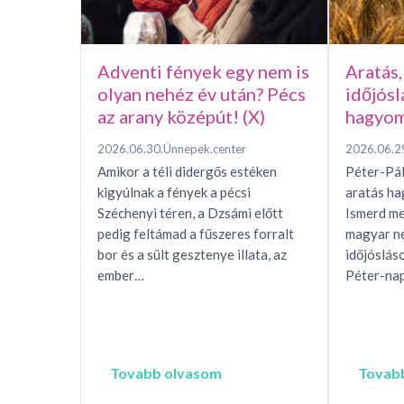
Adventi fények egy nem is
Aratás,
olyan nehéz év után? Pécs
időjósl
az arany középút! (X)
hagyom
2026.06.30.
Ünnepek.center
2026.06.2
Amikor a téli didergős estéken
Péter-Pál
kigyúlnak a fények a pécsi
aratás h
Széchenyi téren, a Dzsámi előtt
Ismerd me
pedig feltámad a fűszeres forralt
magyar n
bor és a sült gesztenye illata, az
időjóslás
ember…
Péter-nap
Tovabb olvasom
Tovab