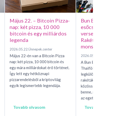
Május 22. – Bitcoin Pizza-
Bun Bang Fai –
nap: két pizza, 10 000
esőcsináló házi
bitcoin és egy milliárdos
versenye, avag
legenda
Rakétafesztivál
monszunért
2026.05.22.
Ünnepek.center
Május 22-én van a Bitcoin Pizza
2026.05.15.
Ünnepek.c
nap: két pizza, 10 000 bitcoin és
A Bun Bang Fai raké
egy mára milliárdokat érő történet.
Thaiföld és Laosz eg
Így lett egy hétköznapi
legkülönösebb esőhí
pizzarendelésből a kriptovilág
rakéták, mítoszok, t
egyik legismertebb legendája.
közösségi rítusok ta
benne, miközben egés
az eget, hogy…
Tovabb olvasom
Tovabb olvaso