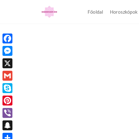
Főoldal
Horoszkópok
Facebook
Messenger
X
Gmail
Skype
Pinterest
Viber
Snapchat