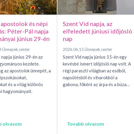
 apostolok és népi
Szent Vid napja, az
ás: Péter-Pál napja
elfeledett júniusi időjósló
ányai június 29-én
nap
9.
Ünnepek.center
2026.06.15.
Ünnepek.center
 napja június 29-én az
Szent Vid napja június 15-én egy
agyományos kezdete.
kevésbé ismert időjósló nap volt. A
g az apostolok ünnepét, a
régi paraszti világban az esőből,
épszokásokat,
napsütésből és viharokból a
okat és a világ különös
gabona, főként az árpa és a búza…
i hagyományait.
b olvasom
Tovabb olvasom