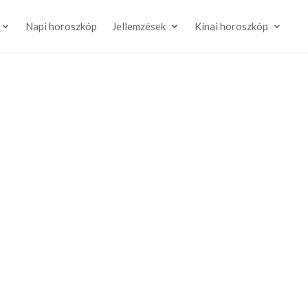
Napi horoszkóp
Jellemzések
Kínai horoszkóp