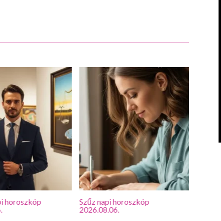
i horoszkóp
Szűz napi horoszkóp
Oroszl
.
2026.08.06.
2026.0