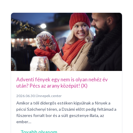
Ar
Pá
20
Pé
ke
né
na
Adventi fények egy nem is olyan nehéz év
után? Pécs az arany középút! (X)
2026.06.30.
Ünnepek.center
Amikor a téli didergős estéken kigyúlnak a fények a
pécsi Széchenyi téren, a Dzsámi előtt pedig feltámad a
fűszeres forralt bor és a sült gesztenye illata, az
ember…
Tovabb olvasom