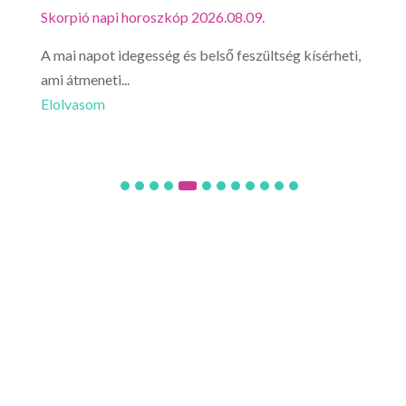
Skorpió napi horoszkóp 2026.08.09.
Mérl
g
A mai napot idegesség és belső feszültség kísérheti,
Ma a
ami átmeneti...
félt
Elolvasom
Elo