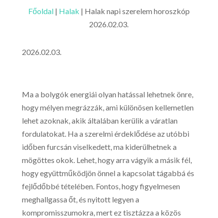
Főoldal
|
Halak
|
Halak napi szerelem horoszkóp
2026.02.03.
2026.02.03.
Ma a bolygók energiái olyan hatással lehetnek önre,
hogy mélyen megrázzák, ami különösen kellemetlen
lehet azoknak, akik általában kerülik a váratlan
fordulatokat. Ha a szerelmi érdeklődése az utóbbi
időben furcsán viselkedett, ma kiderülhetnek a
mögöttes okok. Lehet, hogy arra vágyik a másik fél,
hogy együttműködjön önnel a kapcsolat tágabbá és
fejlődőbbé tételében. Fontos, hogy figyelmesen
meghallgassa őt, és nyitott legyen a
kompromisszumokra, mert ez tisztázza a közös