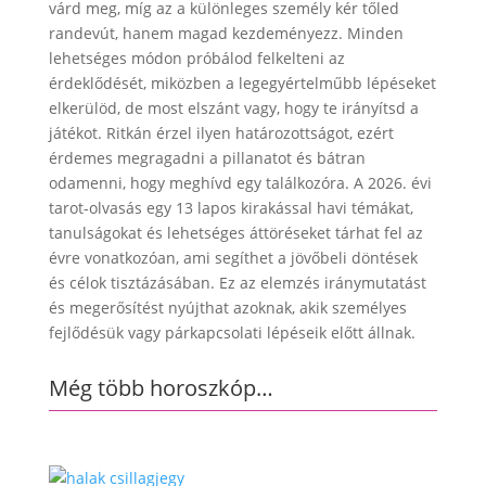
várd meg, míg az a különleges személy kér tőled
randevút, hanem magad kezdeményezz. Minden
lehetséges módon próbálod felkelteni az
érdeklődését, miközben a legegyértelműbb lépéseket
elkerülöd, de most elszánt vagy, hogy te irányítsd a
játékot. Ritkán érzel ilyen határozottságot, ezért
érdemes megragadni a pillanatot és bátran
odamenni, hogy meghívd egy találkozóra. A 2026. évi
tarot-olvasás egy 13 lapos kirakással havi témákat,
tanulságokat és lehetséges áttöréseket tárhat fel az
évre vonatkozóan, ami segíthet a jövőbeli döntések
és célok tisztázásában. Ez az elemzés iránymutatást
és megerősítést nyújthat azoknak, akik személyes
fejlődésük vagy párkapcsolati lépéseik előtt állnak.
Még több horoszkóp…