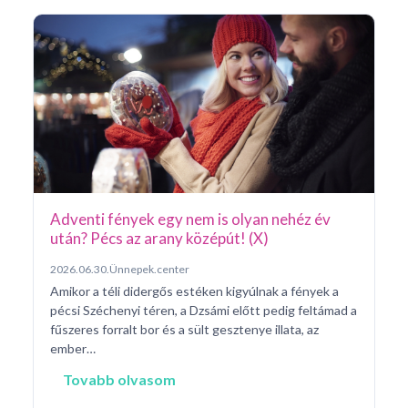
Ar
Pá
20
Pé
ke
né
na
Adventi fények egy nem is olyan nehéz év
után? Pécs az arany középút! (X)
2026.06.30.
Ünnepek.center
Amikor a téli didergős estéken kigyúlnak a fények a
pécsi Széchenyi téren, a Dzsámi előtt pedig feltámad a
fűszeres forralt bor és a sült gesztenye illata, az
ember…
Tovabb olvasom