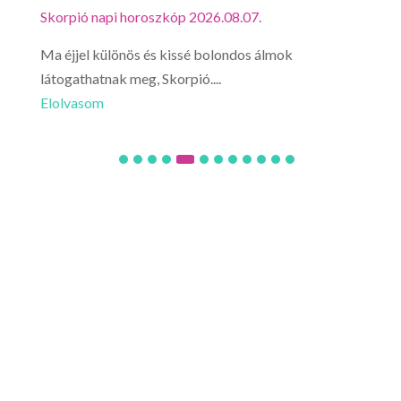
Skorpió napi horoszkóp 2026.08.07.
Mérl
Ma éjjel különös és kissé bolondos álmok
Mérl
látogathatnak meg, Skorpió....
utaz
Elolvasom
Elo