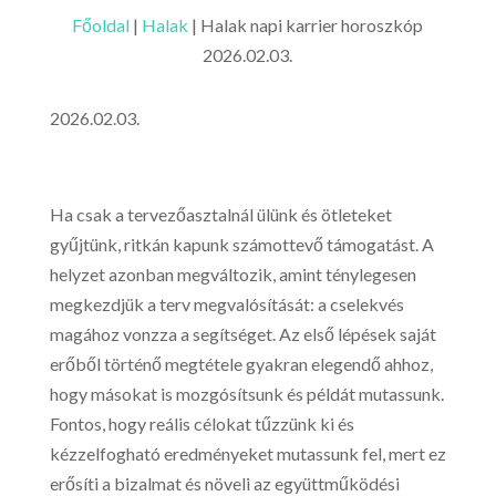
Főoldal
|
Halak
|
Halak napi karrier horoszkóp
2026.02.03.
2026.02.03.
Ha csak a tervezőasztalnál ülünk és ötleteket
gyűjtünk, ritkán kapunk számottevő támogatást. A
helyzet azonban megváltozik, amint ténylegesen
megkezdjük a terv megvalósítását: a cselekvés
magához vonzza a segítséget. Az első lépések saját
erőből történő megtétele gyakran elegendő ahhoz,
hogy másokat is mozgósítsunk és példát mutassunk.
Fontos, hogy reális célokat tűzzünk ki és
kézzelfogható eredményeket mutassunk fel, mert ez
erősíti a bizalmat és növeli az együttműködési