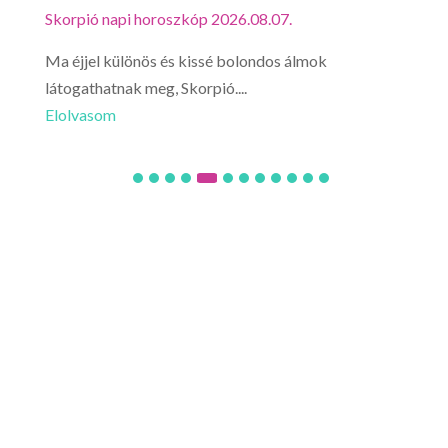
Skorpió napi horoszkóp 2026.08.07.
Mérl
Ma éjjel különös és kissé bolondos álmok
Mérl
látogathatnak meg, Skorpió....
utaz
Elolvasom
Elo