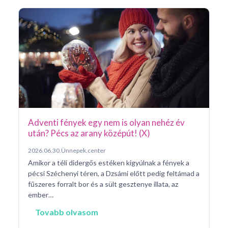
Ar
Pá
20
Pé
ke
né
na
Adventi fények egy nem is olyan nehéz év
után? Pécs az arany középút! (X)
2026.06.30.
Ünnepek.center
Amikor a téli didergős estéken kigyúlnak a fények a
pécsi Széchenyi téren, a Dzsámi előtt pedig feltámad a
fűszeres forralt bor és a sült gesztenye illata, az
ember…
Tovabb olvasom