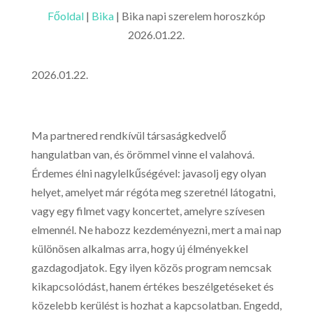
Főoldal
|
Bika
|
Bika napi szerelem horoszkóp
2026.01.22.
2026.01.22.
Ma partnered rendkívül társaságkedvelő
hangulatban van, és örömmel vinne el valahová.
Érdemes élni nagylelkűségével: javasolj egy olyan
helyet, amelyet már régóta meg szeretnél látogatni,
vagy egy filmet vagy koncertet, amelyre szívesen
elmennél. Ne habozz kezdeményezni, mert a mai nap
különösen alkalmas arra, hogy új élményekkel
gazdagodjatok. Egy ilyen közös program nemcsak
kikapcsolódást, hanem értékes beszélgetéseket és
közelebb kerülést is hozhat a kapcsolatban. Engedd,