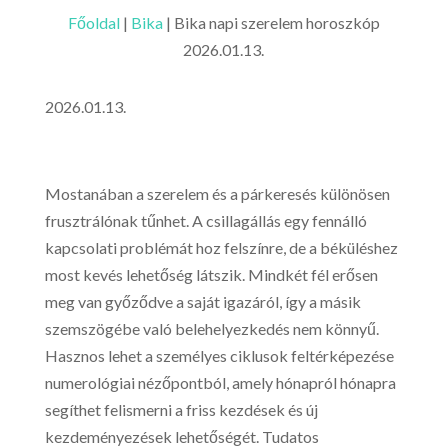
Főoldal
|
Bika
|
Bika napi szerelem horoszkóp
2026.01.13.
2026.01.13.
Mostanában a szerelem és a párkeresés különösen
frusztrálónak tűnhet. A csillagállás egy fennálló
kapcsolati problémát hoz felszínre, de a béküléshez
most kevés lehetőség látszik. Mindkét fél erősen
meg van győződve a saját igazáról, így a másik
szemszögébe való belehelyezkedés nem könnyű.
Hasznos lehet a személyes ciklusok feltérképezése
numerológiai nézőpontból, amely hónapról hónapra
segíthet felismerni a friss kezdések és új
kezdeményezések lehetőségét. Tudatos