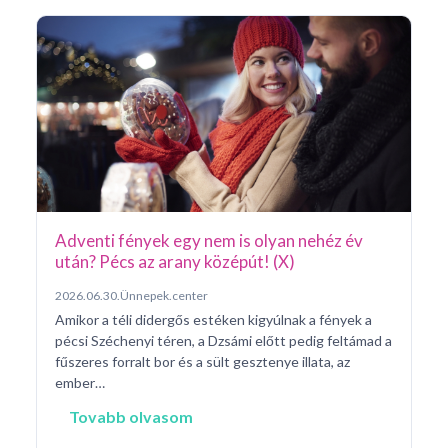
Ar
Pá
20
Pé
ke
né
na
Adventi fények egy nem is olyan nehéz év
után? Pécs az arany középút! (X)
2026.06.30.
Ünnepek.center
Amikor a téli didergős estéken kigyúlnak a fények a
pécsi Széchenyi téren, a Dzsámi előtt pedig feltámad a
fűszeres forralt bor és a sült gesztenye illata, az
ember…
Tovabb olvasom