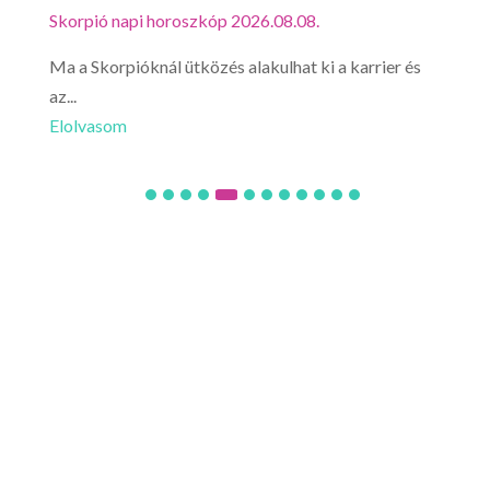
Skorpió napi horoszkóp 2026.08.08.
Mérl
Ma a Skorpióknál ütközés alakulhat ki a karrier és
Mér
az...
érez
Elolvasom
Elo