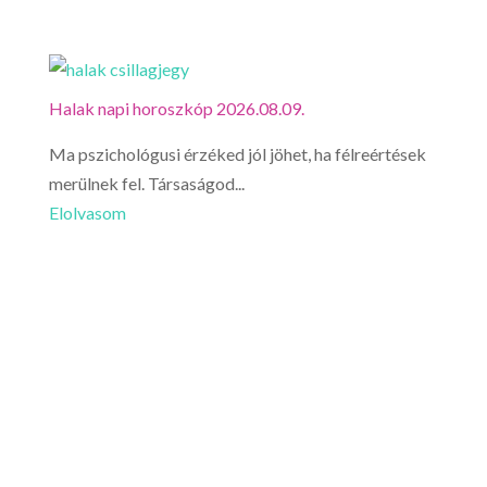
Halak napi horoszkóp 2026.08.09.
Ma pszichológusi érzéked jól jöhet, ha félreértések
merülnek fel. Társaságod...
Elolvasom
Vízönt
Félreé
sértet
Elolv