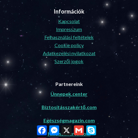
Információk
Kapcsolat
Impresszum
Felhasználási feltételek
Cookie policy
Adatkezelési nyilatkozat
Szerzői jogok
Partnereink
Ünnepek.center
Biztosításszakértő.com
Egészségmagazin.com
Facebook
Messenger
X
Gmail
Skype
Hitelszakértő.com