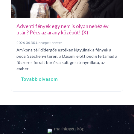
né
na
Adventi fények egy nem is olyan nehéz év
után? Pécs az arany középút! (X)
2026.06.30.
Ünnepek.center
Amikor a téli didergős estéken kigyúlnak a fények a
pécsi Széchenyi téren, a Dzsámi előtt pedig feltámad a
fűszeres forralt bor és a sült gesztenye illata, az
ember…
Tovabb olvasom