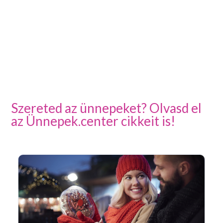
Szereted az ünnepeket? Olvasd el
az Ünnepek.center cikkeit is!
Ar
Pá
20
Pé
ke