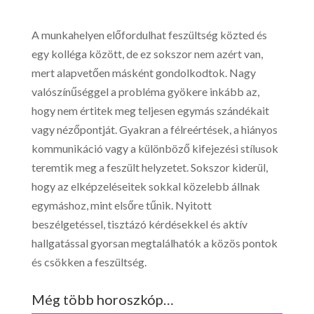
A munkahelyen előfordulhat feszültség közted és
egy kolléga között, de ez sokszor nem azért van,
mert alapvetően másként gondolkodtok. Nagy
valószínűséggel a probléma gyökere inkább az,
hogy nem értitek meg teljesen egymás szándékait
vagy nézőpontját. Gyakran a félreértések, a hiányos
kommunikáció vagy a különböző kifejezési stílusok
teremtik meg a feszült helyzetet. Sokszor kiderül,
hogy az elképzeléseitek sokkal közelebb állnak
egymáshoz, mint elsőre tűnik. Nyitott
beszélgetéssel, tisztázó kérdésekkel és aktív
hallgatással gyorsan megtalálhatók a közös pontok
és csökken a feszültség.
Még több horoszkóp…