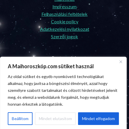
Impresszum
Felhasználási feltételek
Cookie policy
Adatkezelési nyilatkozat
Szerzői jogok
Partnereink
A Maihoroszkóp.com sütiket használ
Ünnepek.center
Az oldal sütiket és egyéb nyomkövető technológiákat
Biztosításszakértő.com
alkalmaz, hogy javítsa a böngészési élményét, azzal hogy
személyre szabott tartalmakat és célzott hirdetéseket jelenít
Egészségmagazin.com
meg, és elemzi a weboldalunk forgalmát, hogy megtudjuk
Facebook
Messenger
X
Gmail
Skype
Hitelszakértő.com
honnan érkeztek a látogatóink.
Pinterest
Viber
Snapchat
Beállítom
Mindet elutasítom
Mindet elfogadom
Ossza
meg