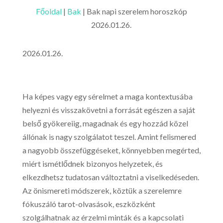
Főoldal
|
Bak
|
Bak napi szerelem horoszkóp
2026.01.26.
2026.01.26.
Ha képes vagy egy sérelmet a maga kontextusába
helyezni és visszakövetni a forrását egészen a saját
belső gyökereiig, magadnak és egy hozzád közel
állónak is nagy szolgálatot teszel. Amint felismered
a nagyobb összefüggéseket, könnyebben megérted,
miért ismétlődnek bizonyos helyzetek, és
elkezdhetsz tudatosan változtatni a viselkedéseden.
Az önismereti módszerek, köztük a szerelemre
fókuszáló tarot-olvasások, eszközként
szolgálhatnak az érzelmi minták és a kapcsolati