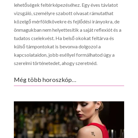
lehetőségek feltérképezéséhez. Egy éves távlatot
vizsgáló, személyre szabott olvasat rámutathat
közelgő mérföldkövekre és fejlődési irányokra, de
önmagukban nem helyettesítik a saját reflexiót és a
tudatos cselekvést. Ha belső okokat feltárva és
külső támpontokat is bevonva dolgozol a
kapcsolataidon, jobb eséllyel formálhatod úgy a
szerelmi történetedet, ahogy szeretnéd.
Még több horoszkóp…