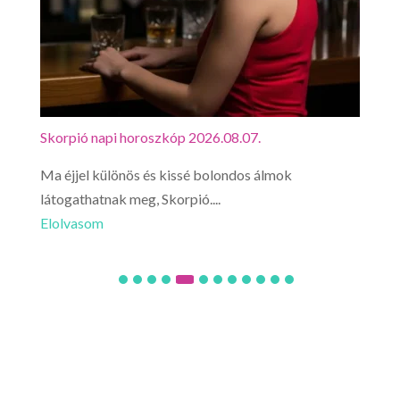
Mérleg napi horoszkóp 2026.08.07.
Szűz
Mérlegként ma hirtelen lehetőség nyílhat távoli
Ma v
utazásra, akár más költségére...
kapc
Elolvasom
Elo