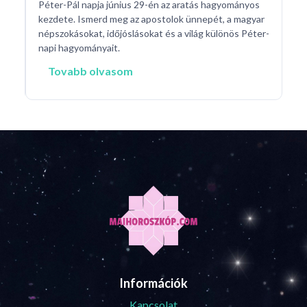
Péter-Pál napja június 29-én az aratás hagyományos
d a
kezdete. Ismerd meg az apostolok ünnepét, a magyar
népszokásokat, időjóslásokat és a világ különös Péter-
napi hagyományait.
Tovabb olvasom
Információk
Kapcsolat