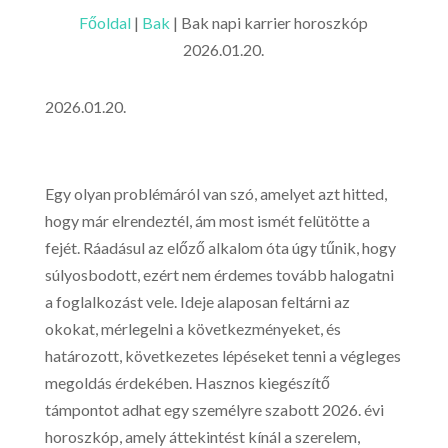
Főoldal
|
Bak
|
Bak napi karrier horoszkóp
2026.01.20.
2026.01.20.
Egy olyan problémáról van szó, amelyet azt hitted,
hogy már elrendeztél, ám most ismét felütötte a
fejét. Ráadásul az előző alkalom óta úgy tűnik, hogy
súlyosbodott, ezért nem érdemes tovább halogatni
a foglalkozást vele. Ideje alaposan feltárni az
okokat, mérlegelni a következményeket, és
határozott, következetes lépéseket tenni a végleges
megoldás érdekében. Hasznos kiegészítő
támpontot adhat egy személyre szabott 2026. évi
horoszkóp, amely áttekintést kínál a szerelem,