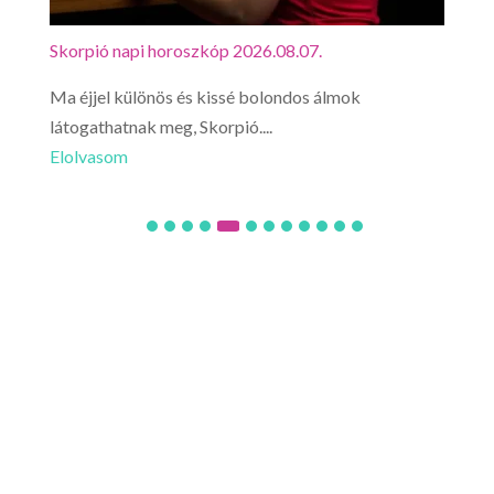
Skorpió napi horoszkóp 2026.08.07.
Mérl
Ma éjjel különös és kissé bolondos álmok
Mérl
látogathatnak meg, Skorpió....
utaz
Elolvasom
Elo