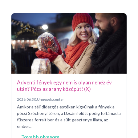
Ar
Pá
20
Pé
ke
né
na
Adventi fények egy nem is olyan nehéz év
után? Pécs az arany középút! (X)
2026.06.30.
Ünnepek.center
Amikor a téli didergős estéken kigyúlnak a fények a
pécsi Széchenyi téren, a Dzsámi előtt pedig feltámad a
fűszeres forralt bor és a sült gesztenye illata, az
ember…
Tovabb olvasom