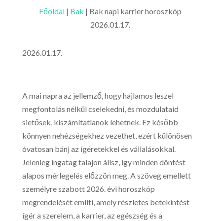
Főoldal
|
Bak
|
Bak napi karrier horoszkóp
2026.01.17.
2026.01.17.
A mai napra az jellemző, hogy hajlamos leszel
megfontolás nélkül cselekedni, és mozdulataid
sietősek, kiszámítatlanok lehetnek. Ez később
könnyen nehézségekhez vezethet, ezért különösen
óvatosan bánj az ígéretekkel és vállalásokkal.
Jelenleg ingatag talajon állsz, így minden döntést
alapos mérlegelés előzzön meg. A szöveg emellett
személyre szabott 2026. évi horoszkóp
megrendelését említi, amely részletes betekintést
ígér a szerelem, a karrier, az egészség és a