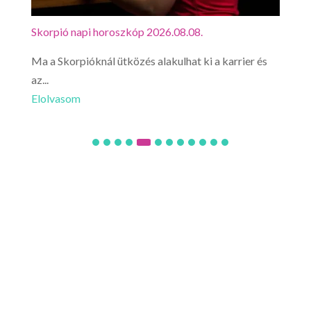
Skorpió napi horoszkóp 2026.08.08.
Mérl
Ma a Skorpióknál ütközés alakulhat ki a karrier és
Mér
az...
érez
Elolvasom
Elo