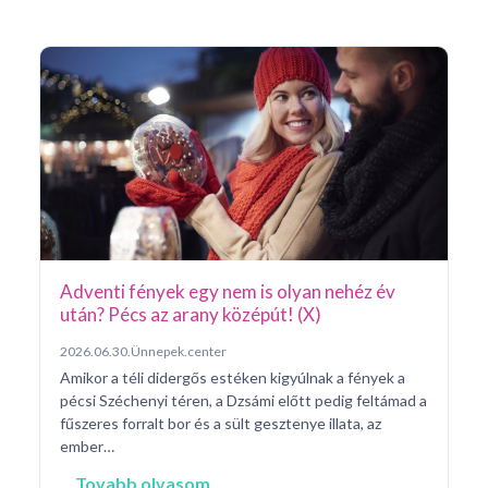
Ar
Pá
20
Pé
ke
né
na
Adventi fények egy nem is olyan nehéz év
után? Pécs az arany középút! (X)
2026.06.30.
Ünnepek.center
Amikor a téli didergős estéken kigyúlnak a fények a
pécsi Széchenyi téren, a Dzsámi előtt pedig feltámad a
fűszeres forralt bor és a sült gesztenye illata, az
ember…
Tovabb olvasom